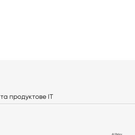
Ці люди закінчили Genesis
Як потрапити
IT School та почали кар’єру
School: пора
в компанії
керівника ш
та продуктове IT
AI Policy