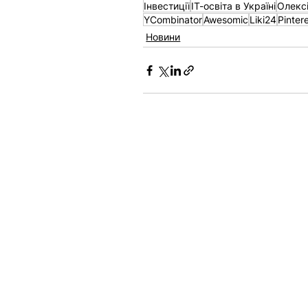
Інвестиції
ІТ-освіта в Україні
Олекс
YCombinator
Awesomic
Liki24
Pinter
Новини