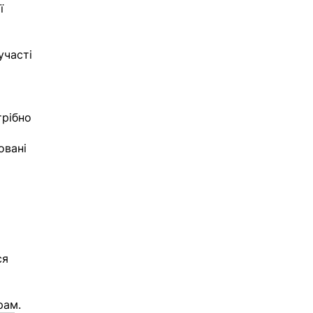
ї 
участі 
трібно 
 
овані 
ся 
рам.