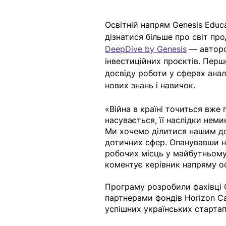
Освітній напрям Genesis Educ
дізнатися більше про світ про
DeepDive by Genesis
 — авторс
інвестиційних проєктів. Перш
досвіду роботи у сферах аналі
нових знань і навичок.
«Війна в країні точиться вже 
насувається, її наслідки неми
Ми хочемо ділитися нашим дос
дотичних сфер. Опанувавши н
робочих місць у майбутньому
коментує керівник напряму ос
Програму розробили фахівці 
партнерами фондів Horizon Cap
успішних українських стартапі