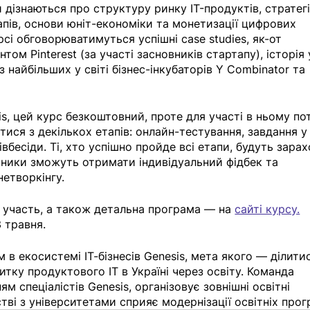
 дізнаються про структуру ринку IT-продуктів, стратегі
пів, основи юніт-економіки та монетизації цифрових 
рсі обговорюватимуться успішні case studies, як-от 
том Pinterest (за участі засновників стартапу), історія 
 найбільших у світі бізнес-інкубаторів Y Combinator та 
sis, цей курс безкоштовний, проте для участі в ньому по
атися з декількох етапів: онлайн-тестування, завдання у
івбесіди. Ті, хто успішно пройде всі етапи, будуть зарах
сники зможуть отримати індивідуальний фідбек та 
етворкінгу.
 участь, а також детальна програма — на 
сайті курсу.
 травня.
 в екосистемі ІТ-бізнесів Genesis, мета якого — ділити
тку продуктового ІТ в Україні через освіту. Команда 
м спеціалістів Genesis, організовує зовнішні освітні 
стві з університетами сприяє модернізації освітніх прог