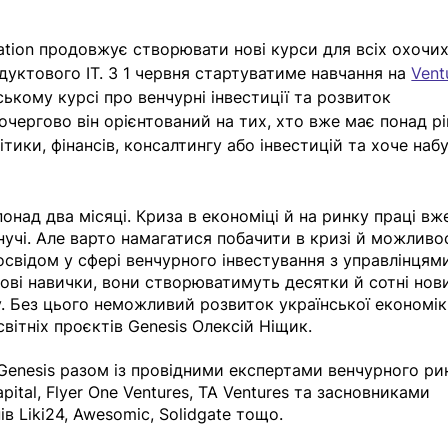
ation продовжує створювати нові курси для всіх охочих
дуктового IT. З 1 червня стартуватиме навчання на 
Vent
ькому курсі про венчурні інвестиції та розвиток 
очергово він орієнтований на тих, хто вже має понад рі
тики, фінансів, консалтингу або інвестицій та хоче наб
понад два місяці. Криза в економіці й на ринку праці вж
нучі. Але варто намагатися побачити в кризі й можливос
відом у сфері венчурного інвестування з управлінцями
ові навички, вони створюватимуть десятки й сотні нов
. Без цього неможливий розвиток української економік
вітніх проєктів Genesis Олексій Ніщик. 
Genesis разом із провідними експертами венчурного ри
ital, Flyer One Ventures, TA Ventures та засновниками 
в Liki24, Awesomic, Solidgate тощо. 