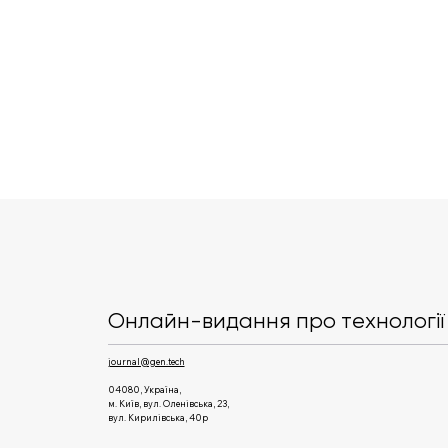
«Хочу в продуктове ІТ».
Пояснюємо, що це разом із
фахівцями Genesis
Онлайн-видання про технології 
journal@gen.tech
04080, Україна,
м. Київ, вул. Оленівська, 23,​
вул. Кирилівська, 40р