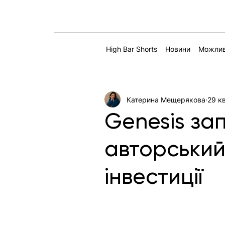
High Bar Shorts
Новини
Можлив
Катерина Мещерякова
29 кв
Genesis за
авторський
інвестиції