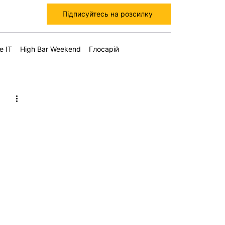
Підписуйтесь на розсилку
е IT
High Bar Weekend
Глосарій