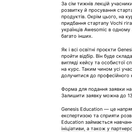
За сім тижнів лекцій учасники
розвитку й просування старта
продуктів. Окрім цього, на ку
придбання стартапу Vochi гіган
українців Awesomic в одному з
багато інших. 
Як і всі освітні проєкти Gene
пройти відбір. Він буде склад
вигляді кейсу та особистої сп
на курс. Таким чином усі уча
долучитися до професійного н
Форма для подання заявки на
Залишити заявку можна до 13
Genesis Education — це напрям
експертизою та сприяти розви
Education займається навчання
ініціативи, а також у партнер