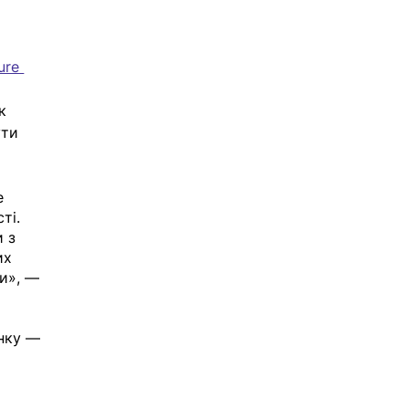
 
ure 
к 
ути 
е 
ті. 
 з 
их 
и», — 
нку — 