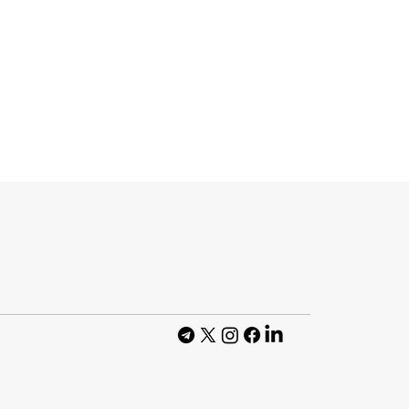
 до Genesis IТ
ди від
коли