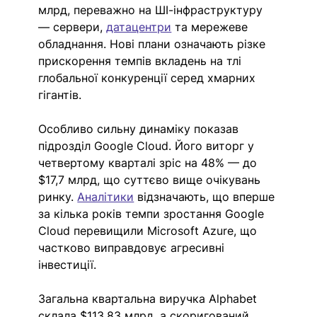
млрд, переважно на ШІ-інфраструктуру 
— сервери, 
датацентри
 та мережеве 
обладнання. Нові плани означають різке 
прискорення темпів вкладень на тлі 
глобальної конкуренції серед хмарних 
гігантів.
Особливо сильну динаміку показав 
підрозділ Google Cloud. Його виторг у 
четвертому кварталі зріс на 48% — до 
$17,7 млрд, що суттєво вище очікувань 
ринку. 
Аналітики
 відзначають, що вперше 
за кілька років темпи зростання Google 
Cloud перевищили Microsoft Azure, що 
частково виправдовує агресивні 
інвестиції.
Загальна квартальна виручка Alphabet 
склала $113,83 млрд, а скоригований 