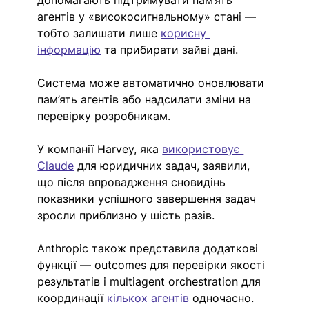
допомагають підтримувати пам’ять 
агентів у «високосигнальному» стані — 
тобто залишати лише 
корисну 
інформацію
 та прибирати зайві дані.
Система може автоматично оновлювати 
пам’ять агентів або надсилати зміни на 
перевірку розробникам.
У компанії Harvey, яка 
використовує 
Claude
 для юридичних задач, заявили, 
що після впровадження сновидінь 
показники успішного завершення задач 
зросли приблизно у шість разів.
Anthropic також представила додаткові 
функції — outcomes для перевірки якості 
результатів і multiagent orchestration для 
координації 
кількох агентів
 одночасно.