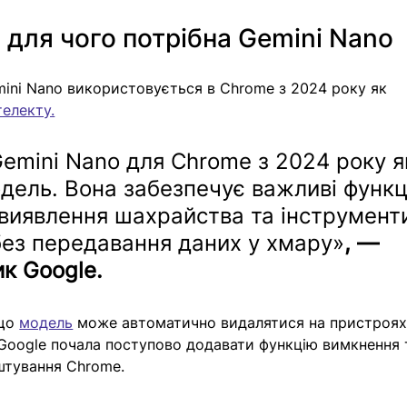
 для чого потрібна Gemini Nano
mini Nano використовується в Chrome з 2024 року як 
телекту.
emini Nano для Chrome з 2024 року я
дель. Вона забезпечує важливі функці
виявлення шахрайства та інструмент
без передавання даних у хмару»
, — 
к Google.
що 
модель
 може автоматично видалятися на пристроях 
 Google почала поступово додавати функцію вимкнення 
штування Chrome.