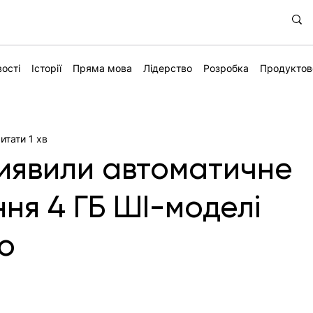
ості
Історії
Пряма мова
Лідерство
Розробка
Продуктов
итати 1 хв
иявили автоматичне
ня 4 ГБ ШІ-моделі
no