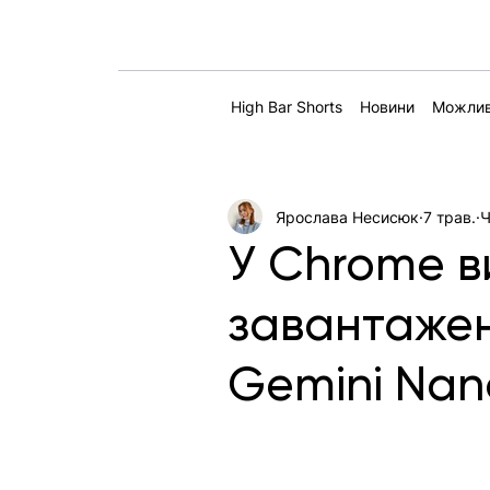
High Bar Shorts
Новини
Можлив
Ярослава Несисюк
7 трав.
Ч
У Chrome в
завантажен
Gemini Na