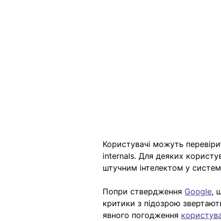
Користувачі можуть перевірит
internals. Для деяких корист
штучним інтелектом у систем
Попри ствердження 
Google
, 
критики з підозрою звертают
явного погодження 
користув