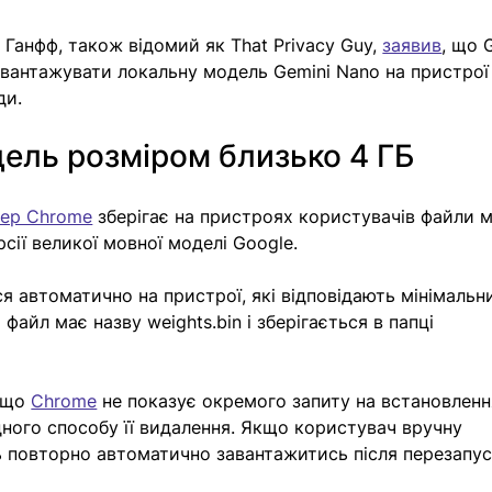
Ганфф, також відомий як That Privacy Guy, 
заявив
, що 
антажувати локальну модель Gemini Nano на пристрої
ди. 
ель розміром близько 4 ГБ
зер Chrome
 зберігає на пристроях користувачів файли м
сії великої мовної моделі Google.
 автоматично на пристрої, які відповідають мінімальн
айл має назву weights.bin і зберігається в папці 
 що 
Chrome
 не показує окремого запиту на встановленн
ного способу її видалення. Якщо користувач вручну 
 повторно автоматично завантажитись після перезапус