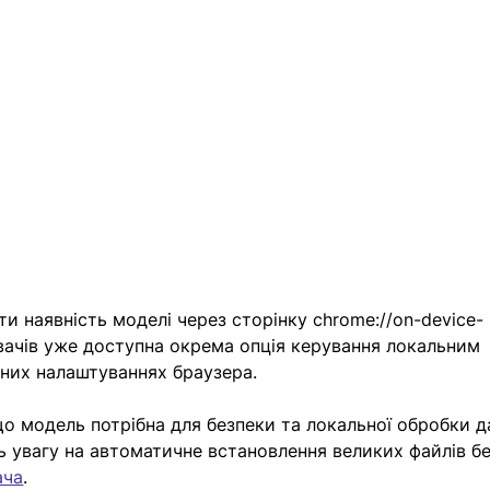
и наявність моделі через сторінку chrome://on-device-
увачів уже доступна окрема опція керування локальним 
них налаштуваннях браузера.
що модель потрібна для безпеки та локальної обробки д
ь увагу на автоматичне встановлення великих файлів бе
ача
.