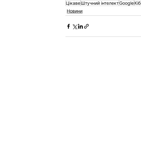
Цікаве
Штучний інтелект
Google
Кі
Новини