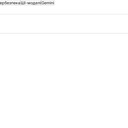
бербезпека
ШІ-моделі
Gemini