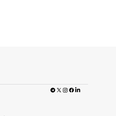
ector Institute
ільний
ogle I/O 2026