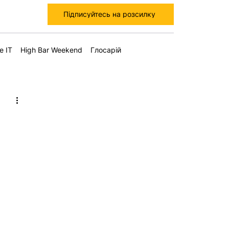
Підписуйтесь на розсилку
е IT
High Bar Weekend
Глосарій