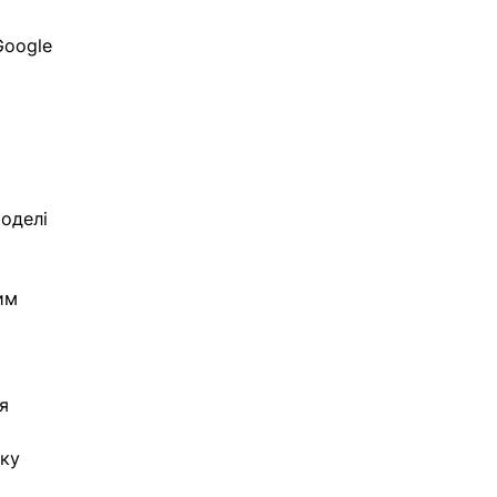
Google 
 
оделі 
им 
я 
ку 