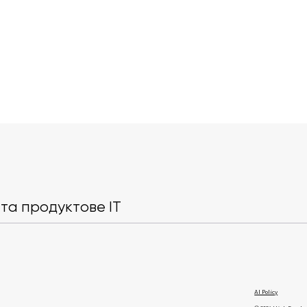
Київстар став офіційним
Genesis і Proj
дистриб’ютором Starlink
проведуть сп
для бізнесу в Україні
перегляд Go
та продуктове IT
AI Policy