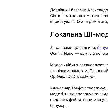
Дослідник безпеки Александр 
Chrome може автоматично зав
користувачів без окремої зго
Локальна ШІ-мод
За словами дослідника, 
брау
Gemini Nano — компактної вер
Модель нібито встановлюється
технічним вимогам. Основний ф
OptGuideOnDeviceModel.
Александр Ганфф стверджує,
моделі та не пропонує очевид
видалить файли, вони можуть
браузера.