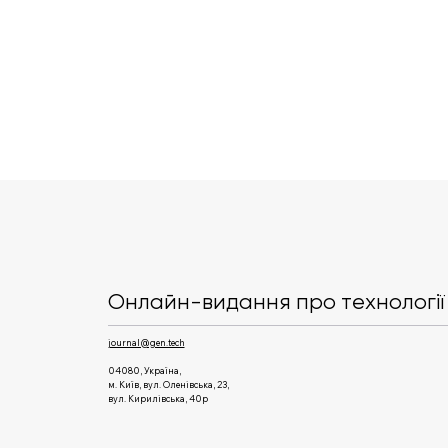
Нові батарейки Energizer
мають захист від опіків при
ковтанні дітьми
Онлайн-видання про технології 
journal@gen.tech
04080, Україна,
м. Київ, вул. Оленівська, 23,​
вул. Кирилівська, 40р