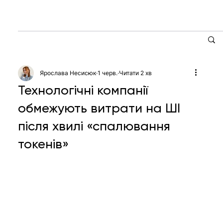
Ярослава Несисюк
1 черв.
Читати 2 хв
Технологічні компанії
обмежують витрати на ШІ
після хвилі «спалювання
токенів»