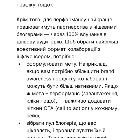
трафіку тощо).
Крім того, для перформансу найкраще 
працюватимуть партнерства з нішевими 
блогерами — через 100% влучання в 
цільову аудиторію. Щоб обрати найбільш 
ефективний формат колаборації з 
інфлуенсером, потрібно: 
сформулювати мету. Наприклад, 
якщо вам потрібно збільшити brand 
awareness продукту, колаборації 
можуть бути більш нативними. Якщо 
ж мета – перформанс (завантаження, 
кліки тощо), — важливо додавати 
чіткий CTA (call to action) у кожному 
кейсі; 
зібрати пул блогерів, що вас 
цікавлять, і проаналізувати їхній 
контент. Так ви зрозумієте, який 