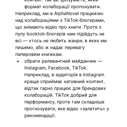
формат колаборації пропонувати. 
Наприклад, ми в AlphaNovel працюємо 
над колабораціями з TikTok-блогерами, 
що знімають відео про книги. Проте з 
пулу booktok-блогерів нам підійдуть не 
всі — хтось не любить жанри, в яких ми 
пишемо, або ж надає перевагу 
паперовим книжкам. 
обрати релевантний майданчик — 
Instagram, Facebook, TikTok. 
Наприклад, в аудиторія в Instagram 
краще сприймає нативний контент, 
відтак гарно працює для брендових 
колаборацій. TikTok добрий для 
перформансу, проте там складніше 
прогнозувати, яке відео «залетить» у 
рекомендації. 