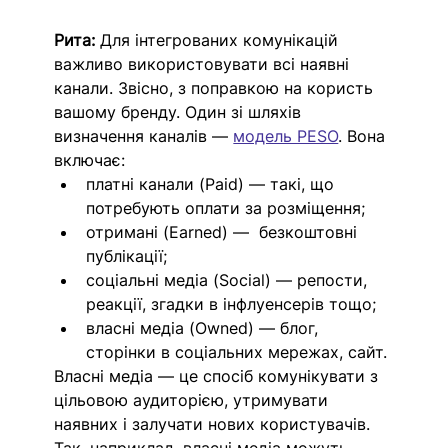
Рита: 
Для інтегрованих комунікацій 
важливо використовувати всі наявні 
канали. Звісно, з поправкою на користь 
вашому бренду. Один зі шляхів 
визначення каналів — 
модель PESO
. Вона 
включає:
платні канали (Paid) — такі, що 
потребують оплати за розміщення; 
отримані (Earned) —  безкоштовні 
публікації; 
соціальні медіа (Social) — репости, 
реакції, згадки в інфлуенсерів тощо; 
власні медіа (Owned) — блог, 
сторінки в соціальних мережах, сайт.
Власні медіа — це спосіб комунікувати з 
цільовою аудиторією, утримувати 
наявних і залучати нових користувачів. 
Так, наприклад, власні медіа можуть 