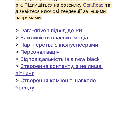
рік. Підпишіться на розсилку 
Gen.Read
 та 
дізнайтеся ключові тенденції за іншими 
напрямами.
> 
Data-driven підхід до PR
> 
Важливість власних медіа
> 
Партнерства з інфлуенсерами
> 
Персоналізація
> 
Відповідальність is a new black
> 
Створення контенту, а не лише 
пітчинг
> 
Створення ком’юніті навколо 
бренду