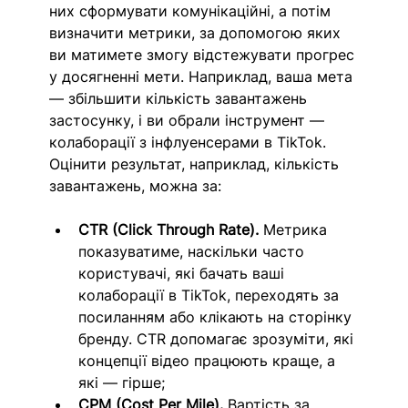
них сформувати комунікаційні, а потім 
визначити метрики, за допомогою яких 
ви матимете змогу відстежувати прогрес 
у досягненні мети. Наприклад, ваша мета 
— збільшити кількість завантажень 
застосунку, і ви обрали інструмент — 
колаборації з інфлуенсерами в TikTok. 
Оцінити результат, наприклад, кількість 
завантажень, можна за: 
CTR (Click Through Rate).
 Метрика 
показуватиме, наскільки часто 
користувачі, які бачать ваші 
колаборації в TikTok, переходять за 
посиланням або клікають на сторінку 
бренду. CTR допомагає зрозуміти, які 
концепції відео працюють краще, а 
які — гірше; 
CPM (Cost Per Mile).
 Вартість за 