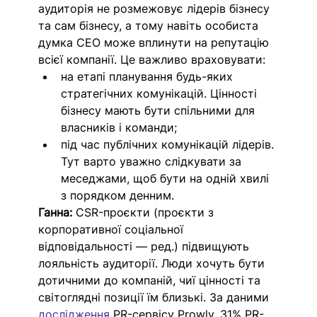
аудиторія не розмежовує лідерів бізнесу 
та сам бізнесу, а тому навіть особиста 
думка СЕО може вплинути на репутацію 
всієї компанії. Це важливо враховувати: 
на етапі планування будь-яких 
стратегічних комунікацій. Цінності 
бізнесу мають бути спільними для 
власників і команди;
під час публічних комунікацій лідерів. 
Тут варто уважно слідкувати за 
меседжами, щоб бути на одній хвилі 
з порядком денним. 
Ганна: 
CSR-проєкти (проєкти з 
корпоративної соціальної 
відповідальності — ред.) підвищують 
лояльність аудиторії. Люди хочуть бути 
дотичними до компаній, чиї цінності та 
світоглядні позиції їм близькі. За даними 
дослідження
 PR-сервісу Prowly, 31% PR-