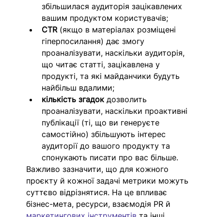
збільшилася аудиторія зацікавлених 
вашим продуктом користувачів; 
CTR 
(якщо в матеріалах розміщені 
гіперпосилання) дає змогу  
проаналізувати, наскільки аудиторія, 
що читає статті, зацікавлена у 
продукті, та які майданчики будуть 
найбільш вдалими;
кількість згадок
 дозволить 
проаналізувати, наскільки проактивні 
публікації (ті, що ви генеруєте 
самостійно) збільшують інтерес 
аудиторії до вашого продукту та 
спонукають писати про вас більше. 
Важливо зазначити, що для кожного 
проєкту й кожної задачі метрики можуть 
суттєво відрізнятися. На це впливає 
бізнес-мета, ресурси, взаємодія PR й 
маркетингових інструментів
 та інші 