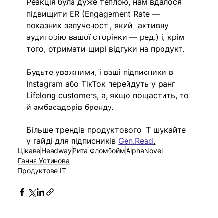
Реакція була дуже теплою, нам вдалося 
підвищити ER (Engagement Rate — 
показник залученості, який  активну 
аудиторію вашої сторінки — ред.) і, крім 
того, отримати щирі відгуки на продукт. 
Будьте уважними, і ваші підписники в 
Instagram або ТікТок перейдуть у ранг 
Lifelong customers, а, якщо пощастить, то 
й амбасадорів бренду.
Більше трендів продуктового ІТ шукайте 
у ґайді для підписників 
Gen.Read
.
Цікаве
Headway
Рита Фломбойм
AlphaNovel
Ганна Устинова
Продуктове IT