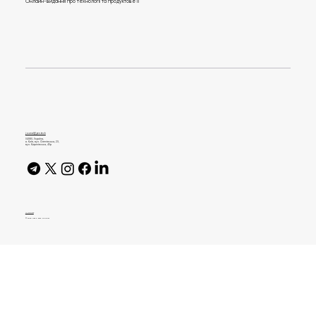
Онлайн-видання про технології та продуктове IT
RAG у бізнесі: як створити AI-пошук по
документах компанії без витоку даних
journal@gen.tech
04080, Україна,
м. Київ, вул. Оленівська, 23,​
вул. Кирилівська, 40р
AI Policy
© 2026 High Bar Journal