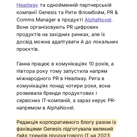
Headway
 та однойменній партнерській 
компанії Genesis та Рити Фломбойм, PR & 
Comms Manager в продукті 
AlphaNovel
. 
Вони організовують PR цифрових 
продуктів на західних ринках, але їх 
досвід можна адаптувати й до локальних 
проєктів. 
Ганна працює в комунікаціях 10 років, а 
півтора року тому запустила напрям 
міжнародного PR в Headway. Рита в 
комунікаціях понад чотири роки, вона 
розвивала бренди продуктових і 
сервісних IT-компаній, а зараз керує PR-
напрямом в AlphaNovel.
Редакція корпоративного блогу разом із 
фахівцями Genesis підготувала великий 
ґайд трендів продуктового ІТ на 2023 