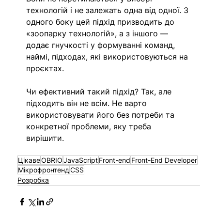
технологій і не залежать одна від одної. З 
одного боку цей підхід призводить до 
«зоопарку технологій», а з іншого — 
додає гнучкості у формуванні команд, 
наймі, підходах, які використовуються на 
проєктах.
Чи ефективний такий підхід? Так, але 
підходить він не всім. Не варто 
використовувати його без потреби та 
конкретної проблеми, яку треба 
вирішити.
Цікаве
OBRIO
JavaScript
Front-end
Front-End Developer
Мікрофронтенд
CSS
Розробка