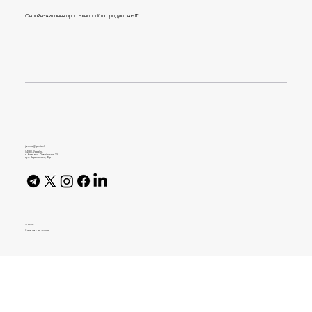
Онлайн-видання про технології та продуктове IT
7 міфів про мову запитів SQL.
Спростовує Data Engineer в Boosters
journal@gen.tech
04080, Україна,
м. Київ, вул. Оленівська, 23,​
вул. Кирилівська, 40р
AI Policy
© 2026 High Bar Journal