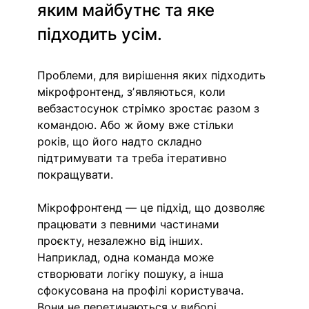
яким майбутнє та яке 
підходить усім.
Проблеми, для вирішення яких підходить 
мікрофронтенд, зʼявляються, коли 
вебзастосунок стрімко зростає разом з 
командою. Або ж йому вже стільки 
років, що його надто складно 
підтримувати та треба ітеративно 
покращувати. 
Мікрофронтенд — це підхід, що дозволяє 
працювати з певними частинами 
проєкту, незалежно від інших. 
Наприклад, одна команда може 
створювати логіку пошуку, а інша 
сфокусована на профілі користувача. 
Вони не перетинаються у виборі 