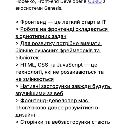
Носенко, Front-end Developer в 
OBRIO
 з 
екосистеми Genesis.
> 
Фронтенд — це легкий старт в ІТ
> 
Робота на фронтенді складається 
з однотипних задач
> 
Для розвитку потрібно вивчати 
більше сучасних фреймворків та 
бібліотек
> 
HTML, CSS та JavaScript — це 
технології, які не розвиваються та 
не змінюються
> 
Нативні застосунки завжди будуть 
зручнішими за веб
> 
Фронтенд-девелопер має 
обовʼязково добре розумітися в 
дизайні
> 
Сторінки та вебзастосунки стають 