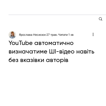
Ярослава Несисюк
27 трав.
Читати 1 хв
YouTube автоматично
визначатиме ШІ-відео навіть
без вказівки авторів