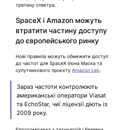
третину спектра.
SpaceX і Amazon можуть 
втратити частину доступу 
до європейського ринку
Нові правила можуть обмежити доступ 
до частот для SpaceX Ілона Маска та 
супутникового проєкту 
Amazon Leo
.
Зараз частоти контролюють 
американські оператори Viasat 
та EchoStar, чиї ліцензії діють із 
2009 року.
Єврокомісарка з технологій і безпеки 