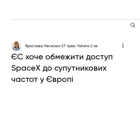
Ярослава Несисюк
27 трав.
Читати 2 хв
ЄС хоче обмежити доступ
SpaceX до супутникових
частот у Європі