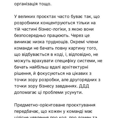
організація тощо.
У великих проєктах часто буває так, що 
розробники концентруються тільки на 
тій частині бізнес-логіки, з якою вони 
безпосередньо працюють. Через це 
виникає низка труднощів. Окремі члени 
команди не бачать повну картину того, 
що відбувається в коді, і, відповідно, не 
можуть врахувати специфіку системи, не 
бачать найбільш вдалі архітектурні 
рішення, й фокусуються на цікавих з 
точки зору розробки, але другорядних з 
точки зору бізнесу завданнях. ДДД 
допомагає ці проблеми усунути.  
Предметно-орієнтоване проєктування 
передбачає, що кожен у команді має 
цілісне уявлення про код, про домен та 