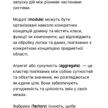
запуску дій між різними частинами 
системи.
Модулі (
module
) можуть бути 
організовані навколо конкретних 
концепцій домену та містять класи, 
функції чи компоненти, що відповідають 
за обробку логіки та даних, пов'язаних з 
конкретною концепцією предметної 
області.
Агрегат або сукупність (
aggregate
)  — це 
кластер пов’язаних між собою сутностей 
та об’єктів значення, які розглядаються 
як єдине ціле. Вони забезпечують 
узгодженість та цілісність змін у своїх 
межах. 
Фабрики (
factory
) існують, щоби 