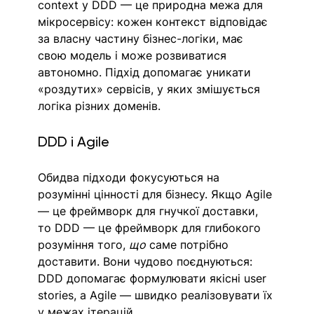
context у DDD — це природна межа для 
мікросервісу: кожен контекст відповідає 
за власну частину бізнес-логіки, має 
свою модель і може розвиватися 
автономно. Підхід допомагає уникати 
«роздутих» сервісів, у яких змішується 
логіка різних доменів.
DDD і Agile
Обидва підходи фокусуються на 
розумінні цінності для бізнесу. Якщо Agile 
— це фреймворк для гнучкої доставки, 
то DDD — це фреймворк для глибокого 
розуміння того, 
що
 саме потрібно 
доставити. Вони чудово поєднуються: 
DDD допомагає формулювати якісні user 
stories, а Agile — швидко реалізовувати їх 
у межах ітерацій.