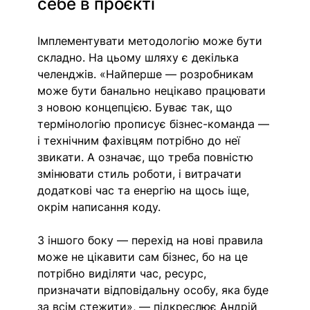
себе в проєкті
Імплементувати методологію може бути 
складно. На цьому шляху є декілька 
челенджів. «Найперше — розробникам 
може бути банально нецікаво працювати 
з новою концепцією. Буває так, що 
термінологію прописує бізнес-команда — 
і технічним фахівцям потрібно до неї 
звикати. А означає, що треба повністю 
змінювати стиль роботи, і витрачати 
додаткові час та енергію на щось іще, 
окрім написання коду. 
З іншого боку — перехід на нові правила 
може не цікавити сам бізнес, бо на це 
потрібно виділяти час, ресурс, 
призначати відповідальну особу, яка буде 
за всім стежити», — підкреслює Андрій 