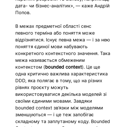
дата- чи бізнес-аналітик», — каже Андрій 
Попов. 
В межах предметної області сенс 
певного терміна або поняття може 
відрізнятися. Існує певна межа — і за нею 
поняття єдиної мови набувають 
конкретного контекстного значення. Така 
межа називається обмеженим 
контекстом (
bounded context
). Це ще 
одна критично важлива характеристика 
DDD, яка полягає в тому, що на різних 
рівнях проєкту можуть 
використовуватися декілька моделей зі 
своїми єдиними мовами. Завдяки 
bounded context зв’язки між моделями 
зменшуються — і це теж запобігає 
складному та заплутаному коду. Bounded 