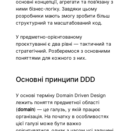
основні концепції, агрегати та пов’язану з 
ними бізнес-логіку. Завдяки цьому 
розробники мають змогу зробити більш 
структурний та масштабований код. 
У предметно-орієнтованому 
проєктуванні є два рівні — тактичний та 
стратегічний. Розберемося з основними 
поняттями для кожного з них. 
Основні принципи DDD
У основі терміну Domain Driven Design 
лежить поняття предметної області 
(
domain
) — це галузь, у якій працює 
організація. На початку в особливостях 
цієї галузі може бути важко 
орієнтуватися, однак з часом усі залучені 