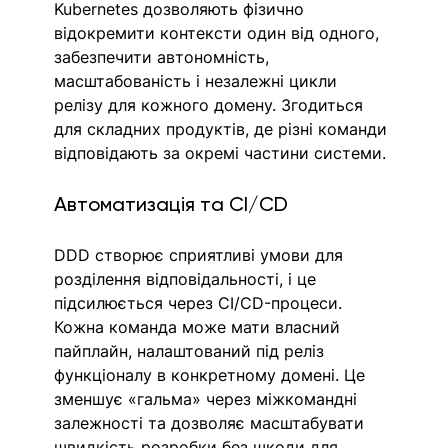
Kubernetes дозволяють фізично 
відокремити контексти один від одного, 
забезпечити автономність, 
масштабованість і незалежні цикли 
релізу для кожного домену. Згодиться 
для складних продуктів, де різні команди 
відповідають за окремі частини системи.
Автоматизація та CI/CD
DDD створює сприятливі умови для 
розділення відповідальності, і це 
підсилюється через CI/CD-процеси. 
Кожна команда може мати власний 
пайплайн, налаштований під реліз 
функціоналу в конкретному домені. Це 
зменшує «гальма» через міжкомандні 
залежності та дозволяє масштабувати 
швидкість розробки без шкоди для 