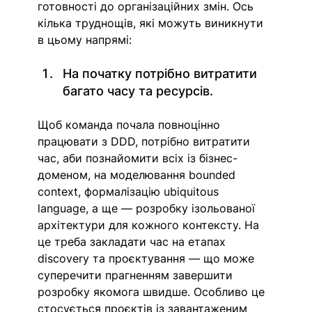
готовності до організаційних змін. Ось 
кілька труднощів, які можуть виникнути 
в цьому напрямі: 
На початку потрібно витратити 
багато часу та ресурсів. 
Щоб команда почала повноцінно 
працювати з DDD, потрібно витратити 
час, аби познайомити всіх із бізнес-
доменом, на моделювання bounded 
context, формалізацію ubiquitous 
language, а ще — розробку ізольованої 
архітектури для кожного контексту. На 
це треба закладати час на етапах 
discovery та проєктування — що може 
суперечити прагненням завершити 
розробку якомога швидше. Особливо це 
стосується проєктів із завантаженим 