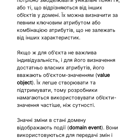
або ті, що відрізняються від інших 
об’єктів у домені. Їх можна визначити за 
певним ключовим атрибутом або 
комбінацією атрибутів, що не залежать 
від інших характеристик. 
Якщо ж для об'єкта не важлива 
індивідуальність, і для його визначення 
достатньо власних атрибутів, його 
вважають об'єктом-значенням (
value 
object
). Їх легше створювати та 
підтримувати, тому розробники 
намагаються використовувати об’єкти-
значення частіше, ніж сутності. 
Значні зміни в стані домену 
відображають події (
domain event
). Вони 
використовуються для передачі змін і 