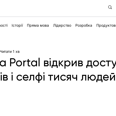
ості
Історії
Пряма мова
Лідерство
Розробка
Продуктов
Читати 1 хв
a Portal відкрив дост
ів і селфі тисяч люде