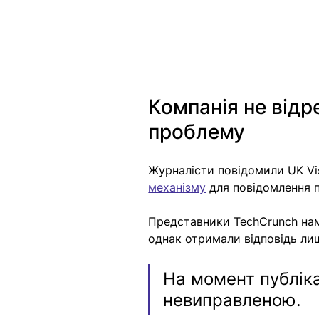
Компанія не відр
проблему
Журналісти повідомили UK Vis
механізму
 для повідомлення 
Представники TechCrunch нам
однак отримали відповідь лиш
На момент публік
невиправленою.