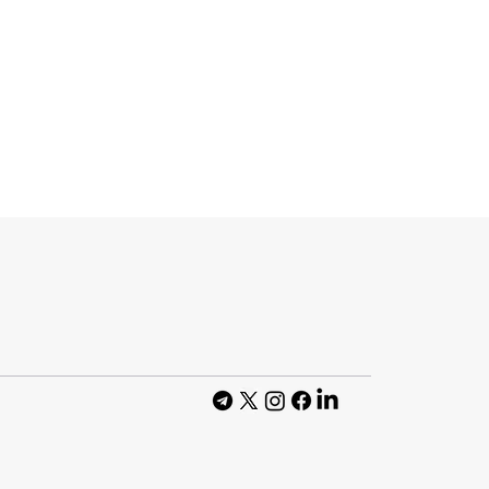
s відкрила
бізнес-вітрину
Сенс» у центрі