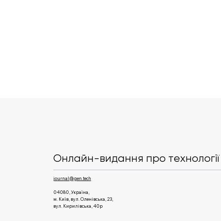
Користувачі масово
переходять з Google на
DuckDuckGo через
Онлайн-видання про технології 
оновлений ШІ-пошук
journal@gen.tech
04080, Україна,
м. Київ, вул. Оленівська, 23,​
вул. Кирилівська, 40р