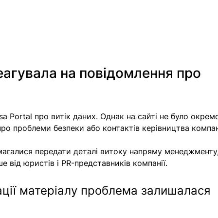
еагувала на повідомлення про 
a Portal про витік даних. Однак на сайті не було окрем
про проблеми безпеки або контактів керівництва компан
агалися передати деталі витоку напряму менеджменту,
е від юристів і PR-представників компанії.
ації матеріалу проблема залишалася 