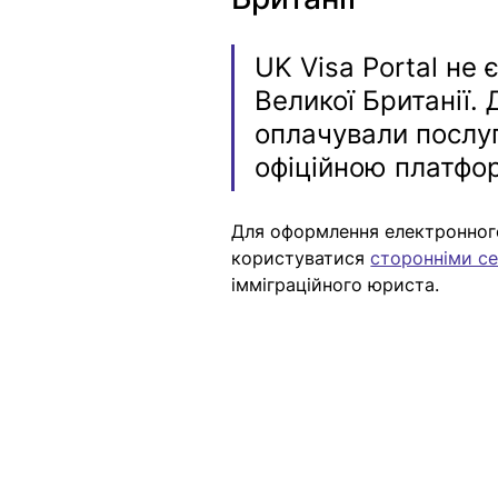
UK Visa Portal не
Великої Британії.
оплачували послу
офіційною платфо
Для оформлення електронного 
користуватися 
сторонніми с
імміграційного юриста.