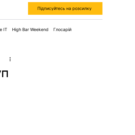
Підписуйтесь на розсилку
е IT
High Bar Weekend
Глосарій
уп
й