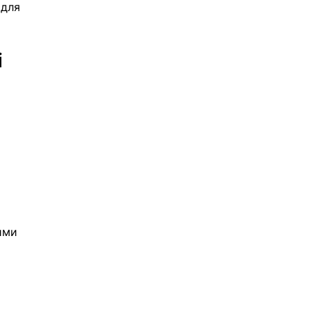
 для 
і
ими 