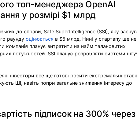
ого топ-менеджера OpenAI 
ання у розмірі $1 млрд 
ьких до справи, Safe SuperIntelligence (SSI), яку заснув
ого раунду 
оцінюється
 в $5 млрд. Нині у стартапу ще н
ти компанія планує витратити на найм талановитих 
ерних потужностей. SSI планує розробляти системи шту
які інвестори все ще готові робити екстремальні ставк
жують ШІ, навіть попри загальне зниження інтересу до 
 
артість підписок на 300% через