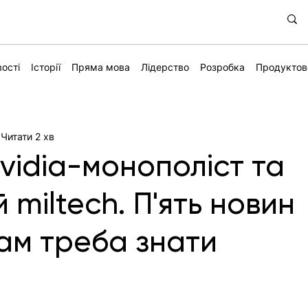
ості
Історії
Пряма мова
Лідерство
Розробка
Продуктов
Читати 2 хв
Nvidia-монополіст та
 miltech. П'ять новин
вам треба знати