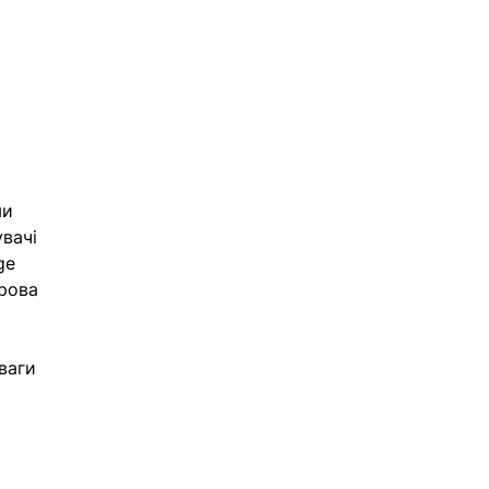
 
ми 
вачі 
ge 
рова 
ваги 