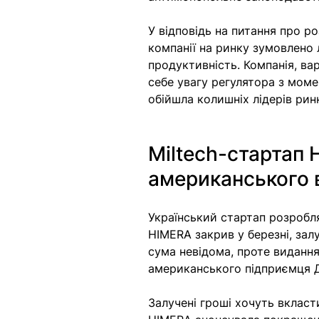
У відповідь на питання про р
компанії на ринку зумовлено л
продуктивність. Компанія, варт
себе увагу регулятора з моме
обійшла колишніх лідерів ринку
Miltech-стартап 
американського 
Український стартап розробл
HIMERA закрив у березні, за
сума невідома, проте видання
американського підприємця Дж
Залучені гроші хочуть вкласт