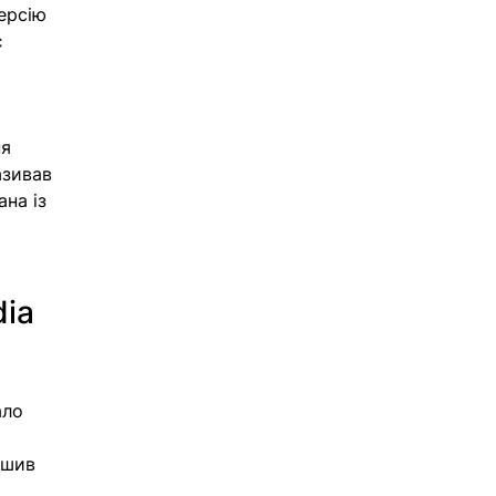
ерсію 
є 
я 
азивав 
на із 
ia 
ало 
 
ушив 