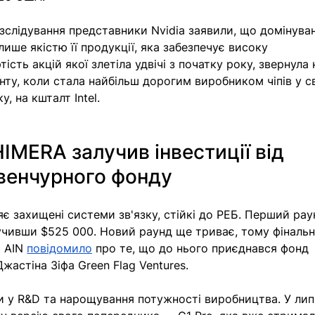
озслідування представники Nvidia заявили, що домінува
ише якістю її продукції, яка забезпечує високу 
ість акцій якої злетіла удвічі з початку року, звернула 
нту, коли стала найбільш дорогим виробником чіпів у сві
, на кшталт Intel. 
HIMERA залучив інвестиції від 
венчурного фонду 
яє 
захищені системи
 зв'язку, стійкі до РЕБ. 
Перший рау
лучивши $525 000. Новий раунд ще триває, тому фінальн
 AIN 
повідомило
 про те, що до нього приєднався фонд 
астіна Зіфа Green Flag Ventures. 
и у R&D та нарощування потужності виробництва. У лип