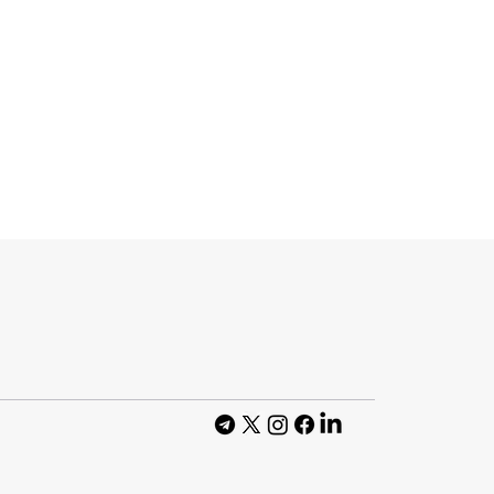
 ШІ-
и зможе він
 з Google —
тів