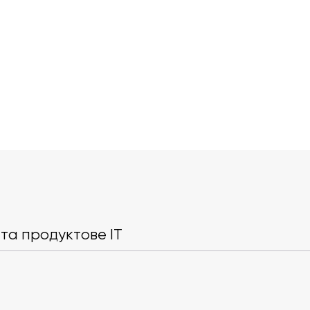
Зліт Nvidia. Як найдорожча
OpenAI готує
компанія світу прискорює
пошуковик. Ч
ШІ-революцію
конкурувати
та продуктове IT
думки експер