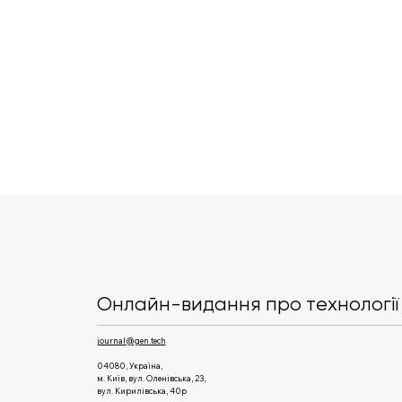
У США створили
законопроєкт, який
регулює ШІ. Що про це
Онлайн-видання про технології 
думають в індустрії
journal@gen.tech
04080, Україна,
м. Київ, вул. Оленівська, 23,​
вул. Кирилівська, 40р