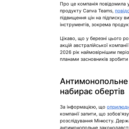
Про це компанія повідомила у
продукту Canva Teams, 
повід
підвищення цін на підписку 
інструментів, зокрема продукті
Цікаво, що у березні цього р
акцій австралійської компанії
2026 рік наймовірнішим періо
планами засновників зробити
Антимонопольне р
набирає обертів 
За інформацією, що 
оприлюд
компанії запити, що зобов'яз
розслідування Мінюсту. Держ
антимонопольне законодавст