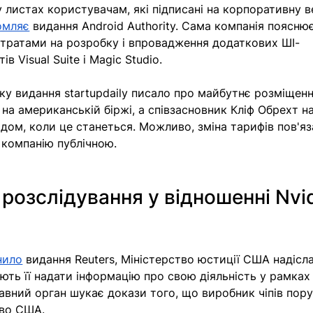
 листах користувачам, які підписані на корпоративну в
омляє
 видання Android Authority. Сама компанія поясню
витратами на розробку і впровадження додаткових ШІ-
в Visual Suite і Magic Studio. 
оку видання startupdaily писало про майбутнє розміщенн
 на американській біржі, а співзасновник Кліф Обрехт н
дом, коли це станеться. Можливо, зміна тарифів пов'яза
 компанію публічною. 
озслідування у відношенні Nvid
нило
 видання Reuters, Міністерство юстиції США надісл
ують її надати інформацію про свою діяльність у рамках
авний орган шукає докази того, що виробник чіпів пор
во США. 