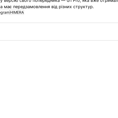
 версію свого попередника — G1 Pro, яка вже отримал
а має передзамовлення від різних структур. 
egram
HIMERA