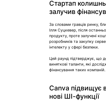
Стартап колишнь
залучив фінансув
За словами гравців ринку, близ
Ілля Суцкевер, після останнь
продукту, проте залучені кош
розробників та закупку серв
інтелекту у сфері безпеки. 
Цей раунд підтверджує, що де
виняткові таланти, які дослід
фінансування таких компаній.
Canva підвищує в
нові ШІ-функції 