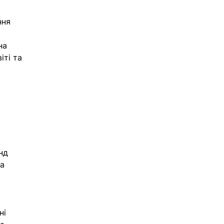
ння 
на 
ті та 
нд 
а 
ні 