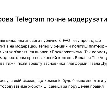
рова Telegram почне модерувати
я видалила зі свого публічного FAQ тезу про те, що 
питів на модерацію. Тепер у офіційній політиці платфор
х чатах з'являться кнопки «Поскаржитись». Так користу
модераторам про незаконний контент. Видання The Ver
 два тижні після арешту засновника платформи Павла Ду
яву, в якій сказав, що компанія буде більше звертати у
стосовуватиме жорсткіші санкції за порушення правил 