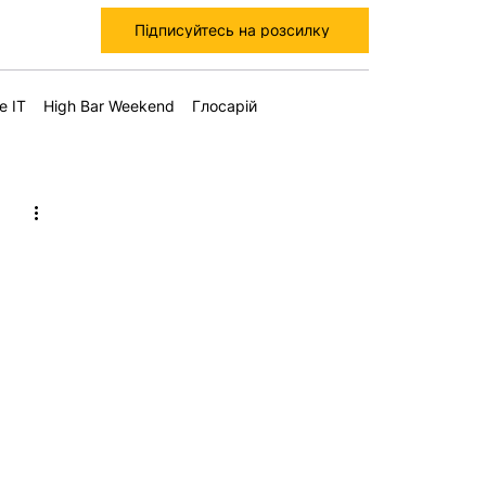
Підписуйтесь на розсилку
е IT
High Bar Weekend
Глосарій