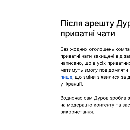
Після арешту Ду
приватні чати
Без жодних оголошень компані
приватні чати захищені від за
написано, що в усіх приватни
матимуть змогу повідомляти 
пише
, що зміни з'явилися за
у Франції. 
Водночас сам Дуров зробив за
на модерацію контенту та за
використання. 