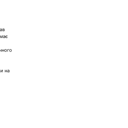
ав 
емає 
чного 
и на 
 