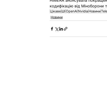
HIMERA анонсувала покращену
кодифікацію від Міноборони т
Цікаве
ШІ
OpenAI
Nvidia
Новини
Tel
Новини