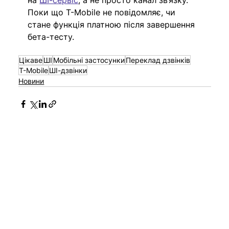
на 
ШІ-сервіс
, а не просто канал зв’язку. 
Поки що T-Mobile не повідомляє, чи 
стане функція платною після завершення 
бета-тесту.
Цікаве
ШІ
Мобільні застосунки
Переклад дзвінків
T-Mobile
ШІ-дзвінки
Новини