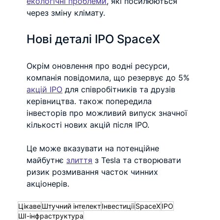
екологічні проблеми
, які посилюються 
через зміну клімату.
Нові деталі IPO SpaceX
Окрім оновлення про водні ресурси, 
компанія повідомила, що резервує до 5% 
акцій IPO
 для співробітників та друзів 
керівництва. також попередила 
інвесторів про можливий випуск значної 
кількості нових акцій після IPO.
Це може вказувати на потенційне 
майбутнє 
злиття
 з Tesla та створювати 
ризик розмивання часток чинних 
акціонерів.
Цікаве
Штучний інтелект
Інвестиції
SpaceX
IPO
ШІ-інфраструктура