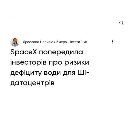
Ярослава Несисюк
2 черв.
Читати 1 хв
SpaceX попередила
інвесторів про ризики
дефіциту води для ШІ-
датацентрів