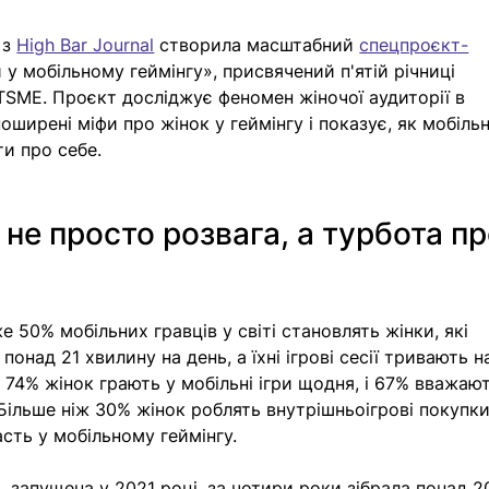
 з 
High Bar Journal
 створила масштабний 
спецпроєкт-
и у мобільному геймінгу», присвячений п'ятій річниці 
ITSME. Проєкт досліджує феномен жіночої аудиторії в 
оширені міфи про жінок у геймінгу і показує,
як мобільн
и про себе.
 не просто розвага, а турбота пр
е 50% мобільних гравців у світі становлять жінки, які 
понад 21 хвилину на день, а їхні ігрові сесії тривають н
А 74% жінок грають у мобільні ігри щодня, і 67% вважают
ільше ніж 30% жінок роблять внутрішньоігрові покупки
асть у мобільному геймінгу.
E
, запущена у 2021 році, за чотири роки зібрала понад 2