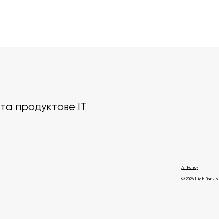
Міфи про Unity. Спростовує
SUITSME стає
Олексій Петруненко, Senior
відбувалась
Unity Developer у w7g
трансформац
та продуктове IT
стартапу в 
компанію
AI Policy
© 2026 High Bar Jo