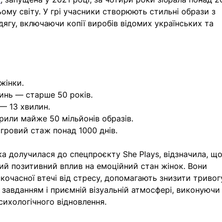
ьому світу. У грі учасники створюють стильні образи з 
дягу, включаючи копії виробів відомих українських та 
жінки.
инь — старше 50 років.
 — 13 хвилин.
орили майже 50 мільйонів образів.
ігровий стаж понад 1000 днів.
ка долучилася до спецпроєкту She Plays, відзначила, що
ий позитивний вплив на емоційний стан жінок. Вони 
очасної втечі від стресу, допомагають знизити тривог
завданням і приємній візуальній атмосфері, виконуючи
сихологічного відновлення. 