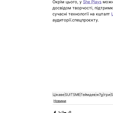
Окрім цього, у 
She Plays
 можн
досвідом творчості, підтримки
сучасні технології на кшталт 
аудиторії.
спецпроєкту. 
Цікаве
SUITSME
Геймдев
w7g
Ігри
S
Новини