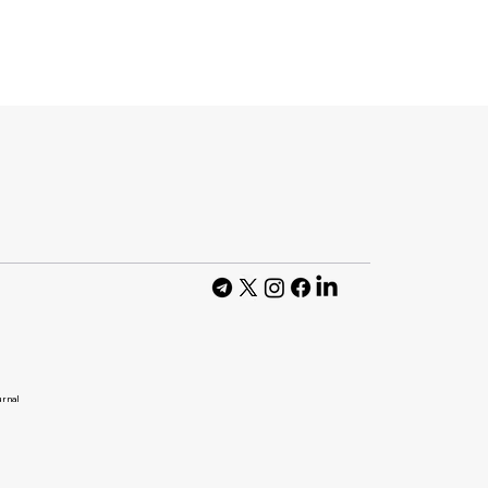
 w7g. Як
ія ігрового
femtech-
urnal