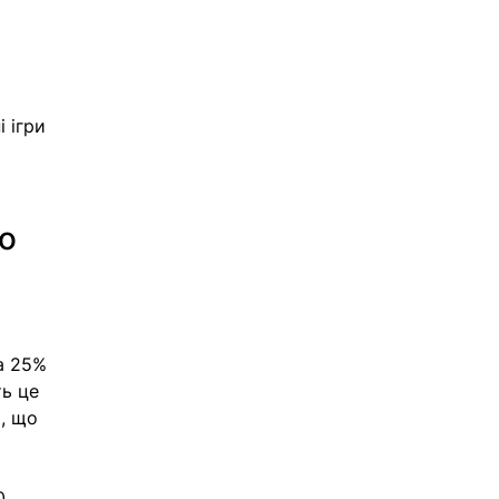
і ігри 
о 
а 25% 
ь це 
, що 
0 