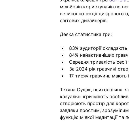
мільйонів користувачів по вс
великої колекції цифрового о
світових дизайнерів.
Деяка статистика гри:
83% аудиторії складають 
84% найактивніших гравч
Середня тривалість сесії
За 2024 рік гравчині ств
17 тисяч гравчинь мають 
Тетяна Судак, психологиня, я
казуальні ігри мають особлив
створюють простір для коротк
завдяки простим, зрозумілим 
функцію м'якої медитації та п