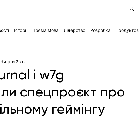
ості
Історії
Пряма мова
Лідерство
Розробка
Продуктов
Читати 2 хв
urnal і w7g
ли спецпроєкт про
ільному геймінгу