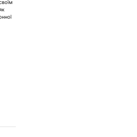
своїм 
як 
онної 