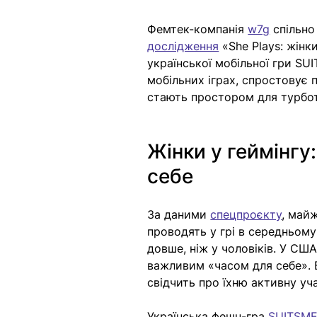
Фемтек-компанія 
w7g
 спільно
дослідження
 «She Plays: жінк
української мобільної гри SU
мобільних іграх, спростовує п
стають простором для турбот
Жінки у геймінгу:
себе
За даними 
спецпроєкту
, 
майж
проводять у грі в середньому 
довше, ніж у чоловіків. У СШ
важливим «часом для себе». Б
свідчить про їхню активну уч
Українська фешн-гра 
SUITSM