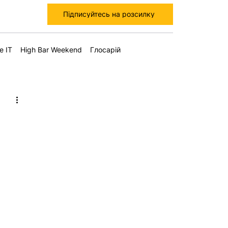
Підписуйтесь на розсилку
е IT
High Bar Weekend
Глосарій