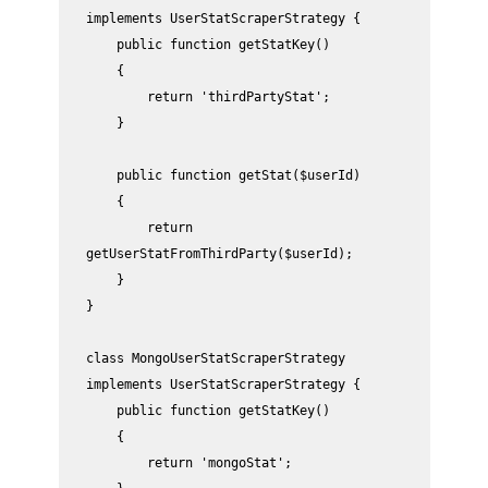
implements UserStatScraperStrategy {

    public function getStatKey()

    {

        return 'thirdPartyStat';

    }

    public function getStat($userId)

    {

        return 
getUserStatFromThirdParty($userId);

    }

}

class MongoUserStatScraperStrategy 
implements UserStatScraperStrategy {

    public function getStatKey()

    {

        return 'mongoStat';
