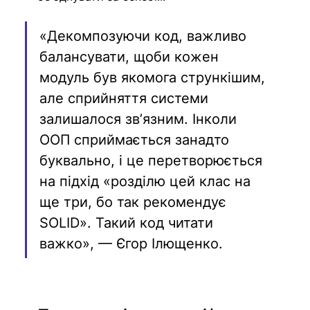
«Декомпозуючи код, важливо 
балансувати, щоби кожен 
модуль був якомога стрункішим, 
але сприйняття системи 
залишалося звʼязним. Інколи 
ООП сприймається занадто 
буквально, і це перетворюється 
на підхід «розділю цей клас на 
ще три, бо так рекомендує 
SOLID». Такий код читати 
важко», — Єгор Ілющенко. 