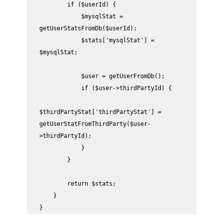
        if ($userId) {

            $mysqlStat = 
getUserStatsFromDb($userId);

            $stats['mysqlStat'] = 
$mysqlStat;

            $user = getUserFromDb();

            if ($user->thirdPartyId) {

$thirdPartyStat['thirdPartyStat'] = 
getUserStatFromThirdParty($user-
>thirdPartyId); 

            }

        }

        return $stats;

    }

}