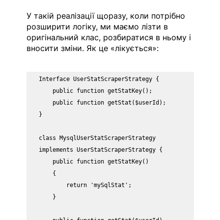
У такій реалізації щоразу, коли потрібно 
розширити логіку, ми маємо лізти в 
оригінальний клас, розбиратися в ньому і 
вносити зміни. Як це «лікується»:
Interface UserStatScraperStrategy {

    public function getStatKey();

    public function getStat($userId);

}

class MysqlUserStatScraperStrategy 
implements UserStatScraperStrategy {

    public function getStatKey()

    {

        return 'mySqlStat';

    }
