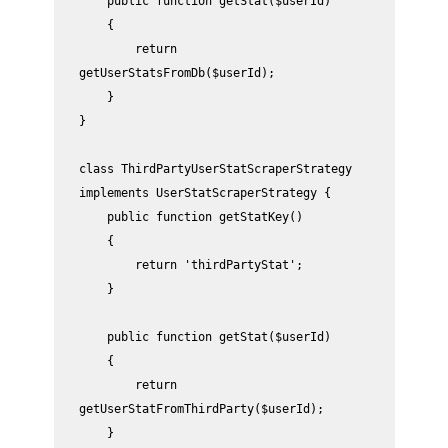
    public function getStat($userId)

    {

        return 
getUserStatsFromDb($userId);

    }

}

class ThirdPartyUserStatScraperStrategy 
implements UserStatScraperStrategy {

    public function getStatKey()

    {

        return 'thirdPartyStat';

    }

    public function getStat($userId)

    {

        return 
getUserStatFromThirdParty($userId);

    }
