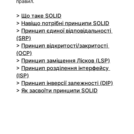
правил. 
> 
Що таке SOLID
> 
Навіщо потрібні принципи SOLID
> 
Принцип єдиної відповідальності 
(SRP)
> 
Принцип відкритості/закритості 
(OCP)
> 
Принцип заміщення Лісков (LSP)
> 
Принцип розділення інтерфейсу 
(ISP)
> 
Принцип інверсії залежності (DIP)
> 
Як засвоїти принципи SOLID