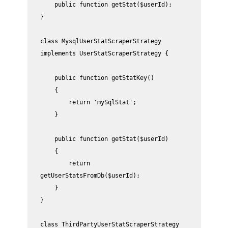
    public function getStat($userId);

}

class MysqlUserStatScraperStrategy 
implements UserStatScraperStrategy {

    public function getStatKey()

    {

        return 'mySqlStat';

    }

    public function getStat($userId)

    {

        return 
getUserStatsFromDb($userId);

    }

}

class ThirdPartyUserStatScraperStrategy 