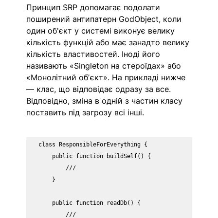
Принцип SRP допомагає подолати 
поширений антипатерн GodObject, коли 
один об'єкт у системі виконує велику 
кількість функцій або має занадто велику 
кількість властивостей. Іноді його 
називають «Singleton на стероїдах» або 
«Монолітний обʼєкт». На прикладі нижче 
— клас, що відповідає одразу за все. 
Відповідно, зміна в одній з частин класу 
поставить під загрозу всі інші. 
class ResponsibleForEverything {

    public function buildSelf() {

        ///

    }

    public function readDb() {

        ///
