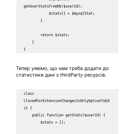
getUserStatsFromDb($userId);

            $stats[] = $mysqlStat;

        }

        return $stats;

    }

}
Тепер уявімо, що нам треба додати до 
статистики дані з thirdParty ресурсів.
class 
ClosedForExtensionChangesIsOnlyOptionToEd
it {

    public function getStats($userId) {

        $stats = [];
