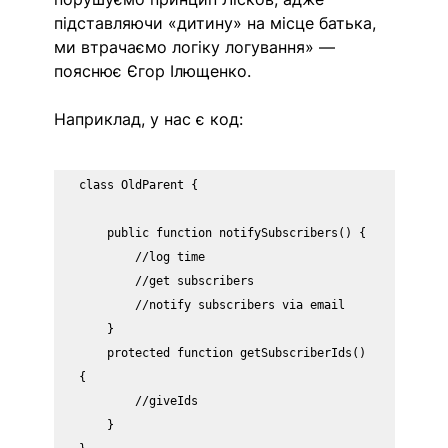
підставляючи «дитину» на місце батька, 
ми втрачаємо логіку логування» — 
пояснює Єгор Ілющенко.  
Наприклад, у нас є код:
class OldParent {

    public function notifySubscribers() {

        //log time

        //get subscribers

        //notify subscribers via email

    } 

    protected function getSubscriberIds() 
{

        //giveIds    

    }
