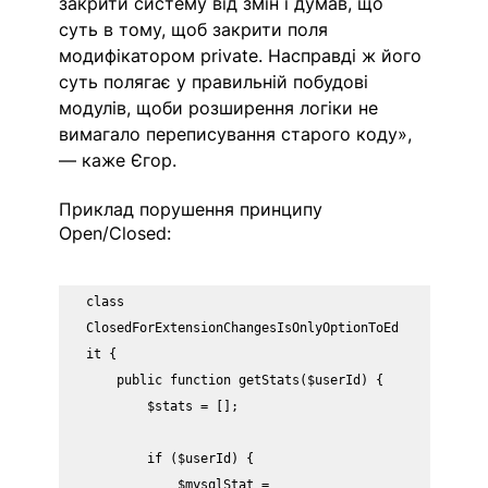
закрити систему від змін і думав, що 
суть в тому, щоб закрити поля 
модифікатором private. Насправді ж його 
суть полягає у правильній побудові 
модулів, щоби розширення логіки не 
вимагало переписування старого коду», 
— каже Єгор. 
Приклад порушення принципу 
Open/Closed:
class 
ClosedForExtensionChangesIsOnlyOptionToEd
it {

    public function getStats($userId) {

        $stats = [];

        if ($userId) {

            $mysqlStat = 