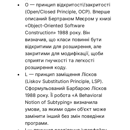
O — принцип відкритості/закритості 
(Open/Closed Principle, OCP). Вперше 
описаний Бертраном Меєром у книзі 
«Object-Oriented Software 
Construction» 1988 року. Він 
визначив, що класи повинні бути 
відкритими для розширення, але 
закритими для модифікації, щоби 
сприяти гнучкості та легкості 
розширення коду. 
L — принцип заміщення Лісков 
(Liskov Substitution Principle, LSP). 
Сформульований Барбарою Лісков 
1988 року. Її робота «A Behavioral 
Notion of Subtyping» визначила 
умови, за якими один об'єкт може 
замінити інший без змін поведінки 
програми.
I — принцип розділення інтерфейсу 