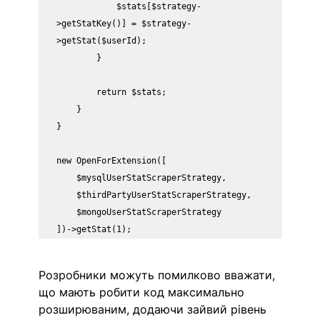
            $stats[$strategy-
>getStatKey()] = $strategy-
>getStat($userId);

        }

        return $stats;

    }

}

new OpenForExtension([

    $mysqlUserStatScraperStrategy,

    $thirdPartyUserStatScraperStrategy,

    $mongoUserStatScraperStrategy

])->getStat(1);
Розробники можуть помилково вважати, 
що мають робити код максимально 
розширюваним, додаючи зайвий рівень 