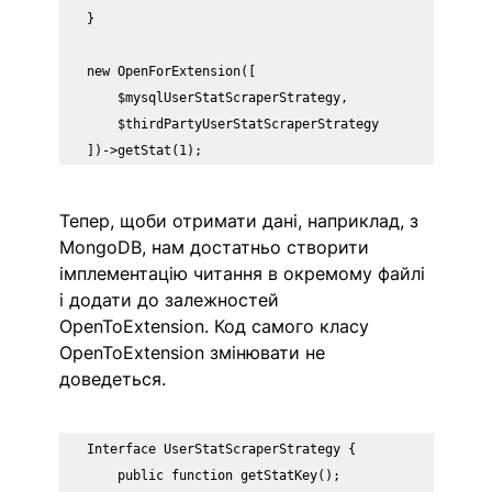
}

new OpenForExtension([

    $mysqlUserStatScraperStrategy,

    $thirdPartyUserStatScraperStrategy

])->getStat(1);
Тепер, щоби отримати дані, наприклад, з 
MongoDB, нам достатньо створити 
імплементацію читання в окремому файлі 
і додати до залежностей 
OpenToExtension. Код самого класу 
OpenToExtension змінювати не 
доведеться.
Interface UserStatScraperStrategy {

    public function getStatKey();
