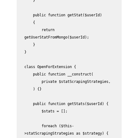
    }

    public function getStat($userId)

    {

        return 
getUserStatFromMongo($userId);

    }

}

class OpenForExtension {

    public function __construct(

        private $statScrapingStrategies,

    ) {}

    public function getStats($userId) {

        $stats = [];

        foreach ($this-
>statScrapingStrategies as $strategy) {
