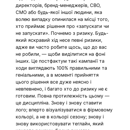
директорів, бренд-менеджерів, CBO, 
CMO або будь-якої іншої людини, яка 
волею випадку опинилася на місці того, 
хто приймає рішення про «запускати чи 
не запускати». Почнемо з ризику. Будь-
який яскравий хід несе певні ризики, 
адже ви часто робите щось, що до вас 
не робили, — щоби виділитися на фоні 
інших. Це постфактум такі кампанії та 
ходи виглядають 100% правильними та 
геніальними, а в моменті прийняття 
цього рішення все дуже неясно і 
невпевнено, і багато хто до ризику не є 
готовим. Повна протилежність цьому — 
це дисципліна. Знову і знову ставити 
лого; вперто візуалізуватися в фірмовому 
кольорі, а не в кольорі сезону; знову і 
знову використовувати теглайн, який 