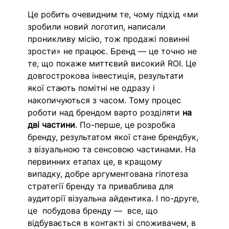
Це робить очевидним те, чому підхід «ми 
зробили новий логотип, написали 
проникливу місію, тож продажі повинні 
зрости» не працює. Бренд — це точно не 
те, що покаже миттєвий високий ROI. Це 
довгострокова інвестиція, результати 
якої стають помітні не одразу і 
накопичуються з часом. Тому процес 
роботи над брендом варто розділяти 
на 
дві частини
. По-перше, це розробка 
бренду, результатом якої стане брендбук, 
з візуальною та сенсовою частинами. На 
первинних етапах це, в кращому 
випадку, добре аргументована гіпотеза 
стратегії бренду та приваблива для 
аудиторії візуальна айдентика. І по-друге, 
це  побудова бренду —  все, що 
відбувається в контакті зі споживачем, в 