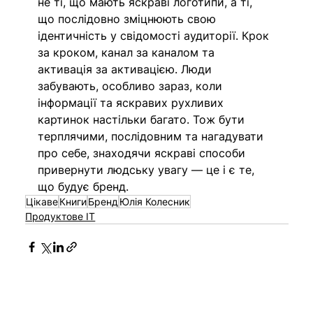
не ті, що мають яскраві логотипи, а ті, 
що послідовно зміцнюють свою 
ідентичність у свідомості аудиторії. Крок 
за кроком, канал за каналом та 
активація за активацією. Люди 
забувають, особливо зараз, коли 
інформації та яскравих рухливих 
картинок настільки багато. Тож бути 
терплячими, послідовним та нагадувати 
про себе, знаходячи яскраві способи 
привернути людську увагу — це і є те, 
що будує бренд. 
Цікаве
Книги
Бренд
Юлія Колесник
Продуктове IT