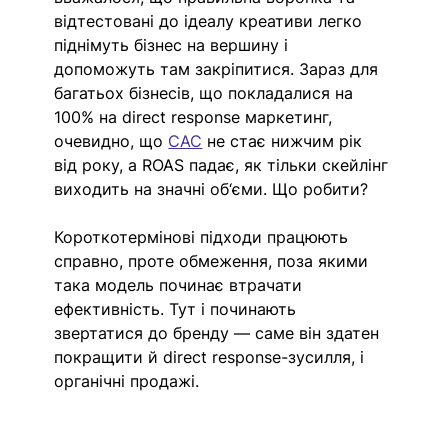
відтестовані до ідеалу креатив
и легко 
піднімуть бізнес на вершину і 
допоможуть там закріпитися. Зараз для 
багатьох бізнесів, що покладалися на 
100% на direct response маркетинг, 
очевидно, що 
CAC
 не стає нижчим рік 
від року, а ROAS падає, як тільки скейлінг 
виходить на значні об‘єми. Що робити? 
Короткотермінові підходи працюють 
справно, проте обмеження, поза якими 
така модель починає втрачати 
ефективність. Тут і починають 
звертатися до бренду — саме він здатен 
покращити й direct response-зусилля, і 
органічні продажі. 