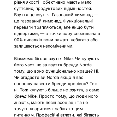
рівня якості і об’єктивно мають мало 
суттєвих, продуктових відмінностей. 
Взуття це взуття. Газований лимонад — 
це газований лимонад. Функціональні 
переваги трапляються, але якщо бути 
відвертими, — з точки зору споживача в 
90% випадків вони важать небагато або 
залишаються непоміченими. 
Візьмемо бігове взуття Nike. Чи купують 
його частіше за взуття бренду Norda 
тому, що воно функціонально краще? Ні. 
Чи згадаєте ви Norda якщо я вас 
попрошу навести бренди кросівок? Теж 
ні. Тож купують більше не 
взуття
, а саме 
бренд
 Nike. Просто тому, що люди його 
знають, мають певні асоціації та не 
хочуть «паритися» забагато цим 
питанням. Професійні атлети, які бігають 