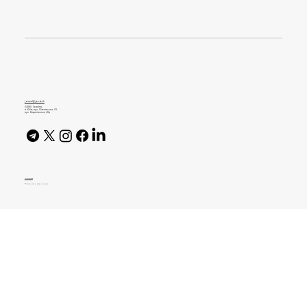
Як відбувається креативний процес у
перформанс-маркетингу
journal@gen.tech
04080, Україна,
м. Київ, вул. Оленівська, 23,​
вул. Кирилівська, 40р
AI Policy
© 2026 High Bar Journal