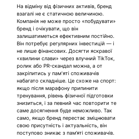
На відміну від фізичних активів, бренд 
взагалі не є статичною величиною. 
Компанія не може просто «побудувати» 
бренд і очікувати, що він 
залишатиметься ефективним постійно. 
Він потребує регулярних інвестицій — і 
не лише фінансових. Досягти яскравої 
«хвилини слави» через влучний ТіkТок, 
ролик або PR-скандал можна, а от 
закріпитись у пам'яті споживачів 
набагато складніше. Це схоже на спорт: 
якщо після марафону припинити 
тренування, рівень фізичної підготовки 
знизиться, і за певний час повторити те 
саме досягнення буде неможливо. Так 
само, якщо бренд перестає зміцнювати 
свою присутність і актуальність, він 
поступово зникає з пам’яті споживачів. 