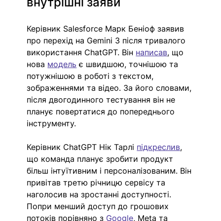
внутрішні заяви
Керівник Salesforce Марк Беніоф заявив 
про перехід на Gemini 3 після тривалого 
використання ChatGPT. Він 
написав
, що 
нова 
модель
 є швидшою, точнішою та 
потужнішою в роботі з текстом, 
зображеннями та відео. За його словами, 
після двогодинного тестування він не 
планує повертатися до попереднього 
інструменту.
Керівник ChatGPT Нік Тарлі 
підкреслив
, 
що команда планує зробити продукт 
більш інтуїтивним і персоналізованим. Він 
привітав третю річницю сервісу та 
наголосив на зростанні доступності. 
Попри менший доступ до грошових 
потоків порівняно з 
Google
, Meta та 