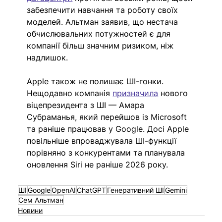
забезпечити навчання та роботу своїх 
моделей. Альтман заявив, що нестача 
обчислювальних потужностей є для 
компанії більш значним ризиком, ніж 
надлишок. 
Apple також не полишає ШІ-гонки. 
Нещодавно компанія 
призначила
 нового 
віцепрезидента з ШІ — Амара 
Субраманья, який перейшов із Microsoft 
та раніше працював у Google. Досі Apple 
повільніше впроваджувала ШІ-функції 
порівняно з конкурентами та планувала 
оновлення Siri не раніше 2026 року. 
ШІ
Google
OpenAI
ChatGPT
Генеративний ШІ
Gemini
Сем Альтман
Новини