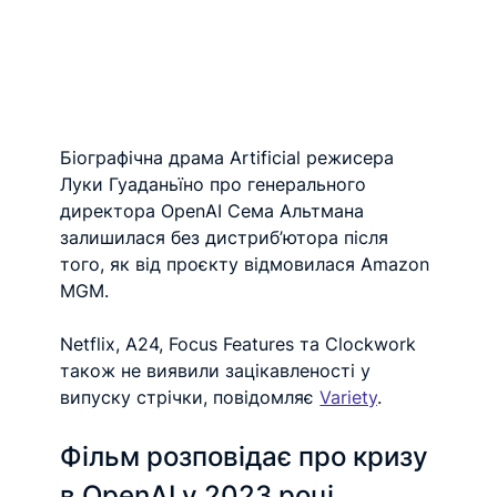
Біографічна драма Artificial режисера 
Луки Гуаданьїно про генерального 
директора OpenAI Сема Альтмана 
залишилася без дистриб’ютора після 
того, як від проєкту відмовилася Amazon 
MGM.
Netflix, A24, Focus Features та Clockwork 
також не виявили зацікавленості у 
випуску стрічки, повідомляє 
Variety
. 
Фільм розповідає про кризу 
в OpenAI у 2023 році