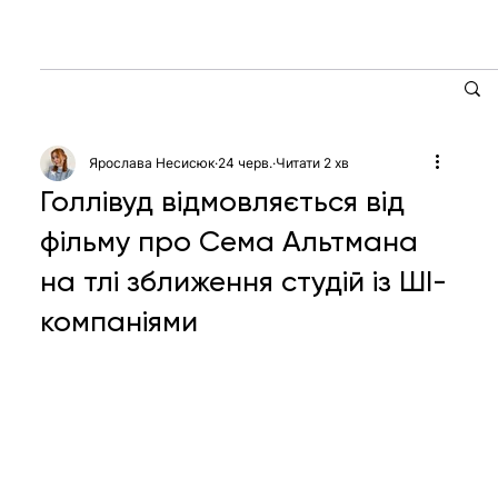
Ярослава Несисюк
24 черв.
Читати 2 хв
Голлівуд відмовляється від
фільму про Сема Альтмана
на тлі зближення студій із ШІ-
компаніями