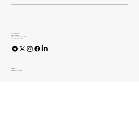
It's Glowtime. Apple представила нові
гаджети та функції на основі власного
генеративного ШІ
journal@gen.tech
04080, Україна,
м. Київ, вул. Оленівська, 23,​
вул. Кирилівська, 40р
AI Policy
© 2026 High Bar Journal