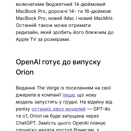
включатиме бюджетний 14-дюймовий 
MacBook Pro, дорожчі 14- та 16-дюймові 
MacBook Pro, новий iMac і новий MacMini. 
Останній також може отримати 
редизайн, який зробить його ближчим до 
Apple TV за розмірами. 
OpenAI готує до випуску 
Orion 
Видання The Verge із посиланням на свої 
джерела в компанії 
пише
, що нову 
модель запустять у грудні. На відміну від 
релізу 
останніх двох моделей
 — GPT-4o 
та o1, Orion не буде запущена через 
ChatGPT. Замість цього ОpenAI планує 
спочатку надати доступ бізнесам, з 