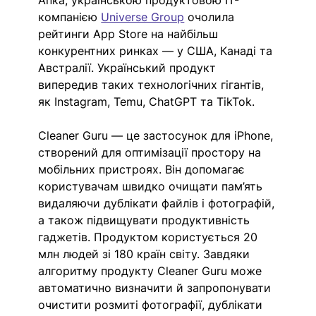
Апка, українською продуктовою IT-
компанією
Universe Group
очолила 
рейтинги App Store на найбільш 
конкурентних ринках — у США, Канаді та 
Австралії. Український продукт 
випередив таких технологічних гігантів, 
як Instagram, Temu, ChatGPT та TikTok.
Cleaner Guru — це застосунок для iPhone, 
створений для оптимізації простору на 
мобільних пристроях. Він допомагає 
користувачам швидко очищати пам’ять 
видаляючи дублікати файлів і фотографій, 
а також підвищувати продуктивність 
гаджетів. Продуктом користується 20 
млн людей зі 180 країн світу. 
Завдяки 
алгоритму продукту Cleaner Guru може 
автоматично визначити й запропонувати 
очистити розмиті фотографії, дублікати 