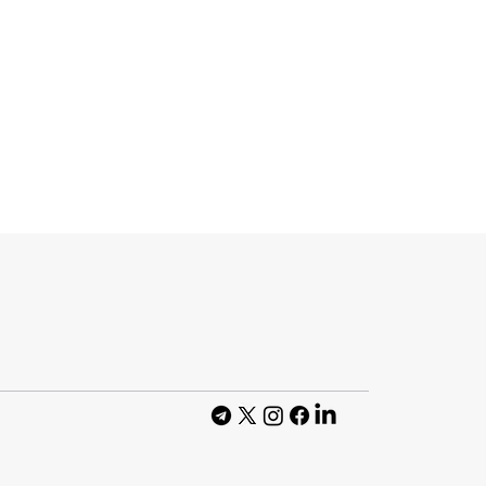
ідкрити App
-агентів