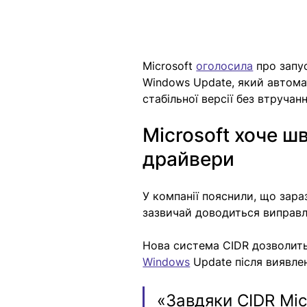
Microsoft 
оголосила
 про запу
Windows Update, який автома
стабільної версії без втручан
Microsoft хоче ш
драйвери
У компанії пояснили, що зара
зазвичай доводиться виправл
Нова система CIDR дозволить 
Windows
 Update після виявле
«Завдяки CIDR Mic