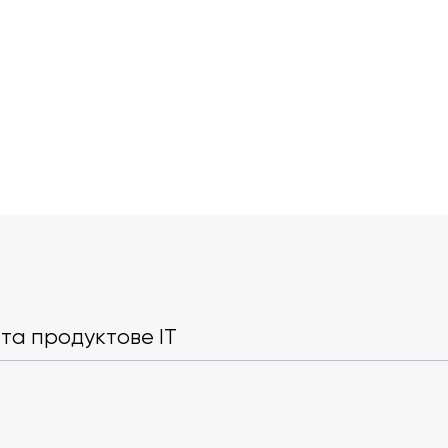
Anthropic: ШІ почне
Apple може в
передбачати потреби
Store для ШІ
людей ще до запиту
та продуктове IT