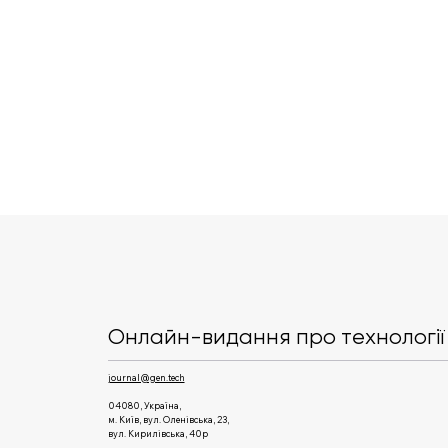
Uklon збільшив виторг у до
$32,9 млн у Q1 2026 року
Онлайн-видання про технології 
journal@gen.tech
04080, Україна,
м. Київ, вул. Оленівська, 23,​
вул. Кирилівська, 40р