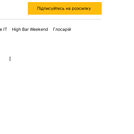
Підписуйтесь на розсилку
е IT
High Bar Weekend
Глосарій