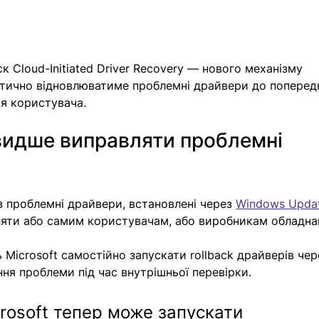
ск Cloud-Initiated Driver Recovery — нового механізму 
тично відновлюватиме проблемні драйвери до попередн
ня користувача.
видше виправляти проблемні 
з проблемні драйвери, встановлені через 
Windows Upda
яти або самим користувачам, або виробникам обладна
Microsoft самостійно запускати rollback драйверів чер
ння проблеми під час внутрішньої перевірки.
rosoft тепер може запускати 