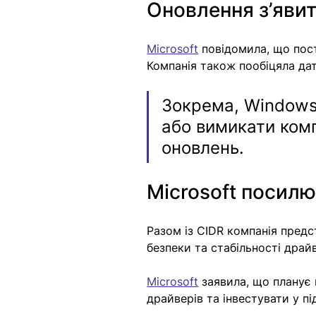
Оновлення з’яви
Microsoft
 повідомила, що пос
Компанія також пообіцяла да
Зокрема, Windows 
або вимикати комп’
оновлень.
Microsoft посил
Разом із CIDR компанія предст
безпеки та стабільності драйв
Microsoft
 заявила, що планує
драйверів та інвестувати у п