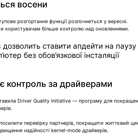
ться восени
тупове розгортання функції розпочнеться у вересні.
ти користувачам більше контролю над оновленнями. 
дозволить ставити апдейти на паузу
ютер без обов’язкової інсталяції 
ює контроль за драйверами
авила Driver Quality Initiative — програму для покращен
ерів.
 посилити перевірку партнерів, покращити життєвий ци
ідвищення надійності kernel-mode драйверів.