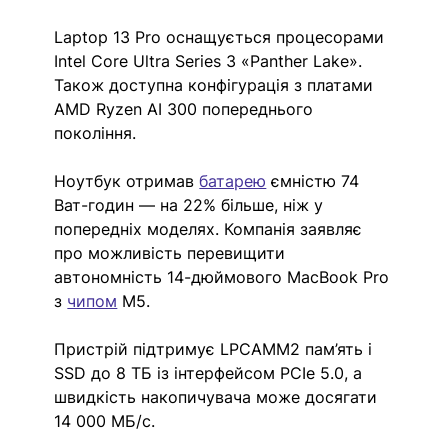
Laptop 13 Pro оснащується процесорами 
Intel Core Ultra Series 3 «Panther Lake». 
Також доступна конфігурація з платами 
AMD Ryzen AI 300 попереднього 
покоління.
Ноутбук отримав 
батарею
 ємністю 74 
Ват-годин — на 22% більше, ніж у 
попередніх моделях. Компанія заявляє 
про можливість перевищити 
автономність 14-дюймового MacBook Pro 
з 
чипом
 M5.
Пристрій підтримує LPCAMM2 пам’ять і 
SSD до 8 ТБ із інтерфейсом PCIe 5.0, а 
швидкість накопичувача може досягати 
14 000 МБ/с.