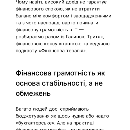
Чому навіть високий дохід не гарантує 
фінансового спокою, як не втратити 
баланс між комфортом і заощадженнями 
та з чого насправді варто починати 
фінансову грамотність в IT — 
розбираємо разом із Галиною Тритяк, 
фінансовою консультанткою та ведучою 
подкасту «Фінансова терапія».
Фінансова грамотність як 
основа стабільності, а не 
обмежень
Багато людей досі сприймають 
бюджетування як щось нудне або надто 
«бухгалтерське». Але на практиці 
фінансова грамотність це насамперед 