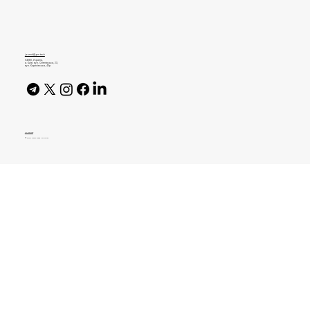
Болдерінг для початківців: перший
похід на скеледром без страху
journal@gen.tech
04080, Україна,
м. Київ, вул. Оленівська, 23,​
вул. Кирилівська, 40р
AI Policy
© 2026 High Bar Journal