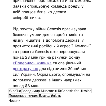
призначення, бронежилети й автомобіль.  
Заявки опрацьовує команда фонду, у 
якій працює близько десяти 
співробітників. 
Від початку війни Genesis організувала 
безпечні умови для співробітників та 
низку ініціатив із допомоги державі у 
протистоянні російській агресії. Компанії 
та проєкти Genesis вже перерахували 
понад 28 млн грн на рахунки фонду 
«Повернись живим»
 та спеціальний 
держрахунок
для підтримки Збройних 
сил України. Окрім цього, спрямували на 
допомогу державі в інших напрямах 
понад $3 млн.
Україна
Володимир Многолєтній
Genesis for Ukraine
Повернись живим
Благодійність
Новини