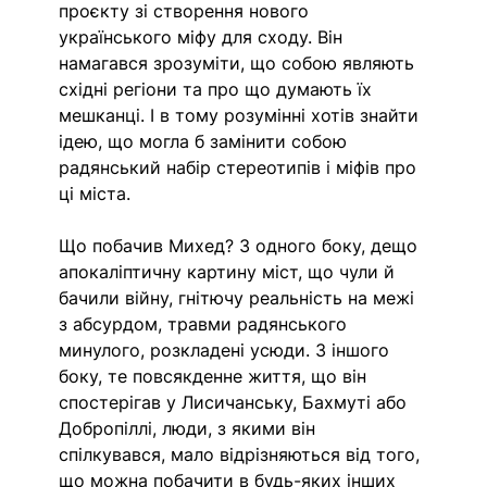
проєкту зі створення нового 
українського міфу для сходу. Він 
намагався зрозуміти, що собою являють 
східні регіони та про що думають їх 
мешканці. І в тому розумінні хотів знайти 
ідею, що могла б замінити собою 
радянський набір стереотипів і міфів про 
ці міста. 
Що побачив Михед? З одного боку, дещо 
апокаліптичну картину міст, що чули й 
бачили війну, гнітючу реальність на межі 
з абсурдом, травми радянського 
минулого, розкладені усюди. З іншого 
боку, те повсякденне життя, що він 
спостерігав у Лисичанську, Бахмуті або 
Добропіллі, люди, з якими він 
спілкувався, мало відрізняються від того, 
що можна побачити в будь-яких інших 