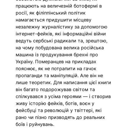
працюють на величезній ботофермі в 
росії, як філіппінський політик 
намагається придушити місцеву 
незалежну журналістику за допомогою 
інтернет-фейків, які інформаційні війни 
ведуть сербські радикали та, зрештою, 
на чому побудована велика російська 
машина із продукування брехні про 
Україну. Померанцев на прикладах 
пояснює, як не потрапити на гачок 
пропаганди та маніпуляцій. Але він не 
лише теоретик. Для написання цієї книги 
він багато подорожував світом та 
спілкувався з усіма героями — і створив 
живу історію фейків, ботів, воєн у 
фейсбуці та революцій у твіттері, які 
рано чи пізно призводять до реальних 
боїв і руйнувань.