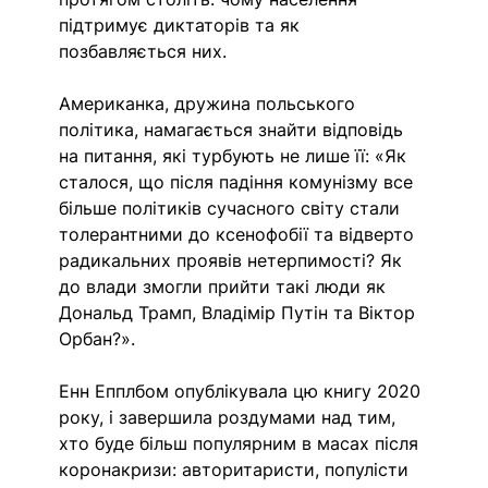
підтримує диктаторів та як 
позбавляється них. 
Американка, дружина польського 
політика, намагається знайти відповідь 
на питання, які турбують не лише її: «Як 
сталося, що після падіння комунізму все 
більше політиків сучасного світу стали 
толерантними до ксенофобії та відверто 
радикальних проявів нетерпимості? Як 
до влади змогли прийти такі люди як 
Дональд Трамп, Владімір Путін та Віктор 
Орбан?». 
Енн Епплбом опублікувала цю книгу 2020 
року, і завершила роздумами над тим, 
хто буде більш популярним в масах після 
коронакризи: авторитаристи, популісти 