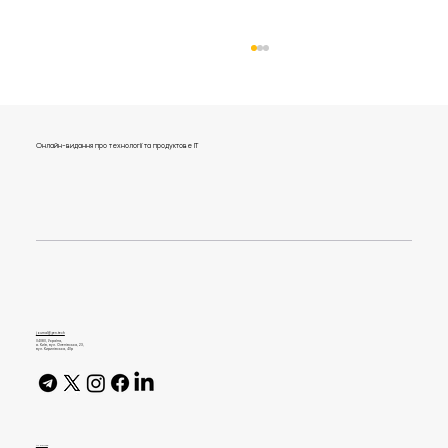
Онлайн-видання про технології та продуктове IT
Що читають в Genesis: 10 книжок про
підприємництво, ефективну
комунікацію та щастя
journal@gen.tech
04080, Україна,
м. Київ, вул. Оленівська, 23,​
вул. Кирилівська, 40р
AI Policy