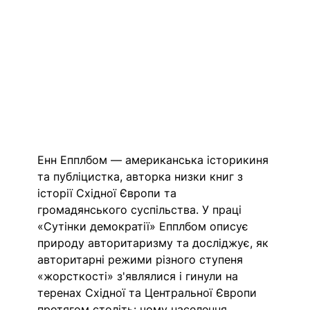
Енн Епплбом — американська історикиня 
та публіцистка, авторка низки книг з 
історії Східної Європи та 
громадянського суспільства. У праці 
«Сутінки демократії» Епплбом описує 
природу авторитаризму та досліджує, як 
авторитарні режими різного ступеня 
«жорсткості» з'являлися і гинули на 
теренах Східної та Центральної Європи 
протягом століть: чому населення 