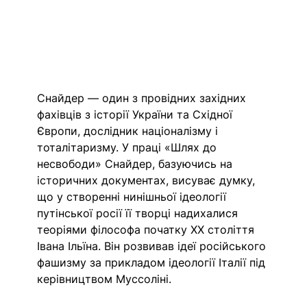
Снайдер — один з провідних західних 
фахівців з історії України та Східної 
Європи, дослідник націоналізму і 
тоталітаризму. У праці «Шлях до 
несвободи» Снайдер, базуючись на 
історичних документах, висуває думку, 
що у створенні нинішньої ідеології 
путінської росії її творці надихалися 
теоріями філософа початку XX століття 
Івана Ільїна. Він розвивав ідеї російського 
фашизму за прикладом ідеології Італії під 
керівництвом Муссоліні.