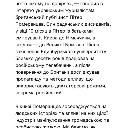
ніхто нікому не довіряв», — говорив в 
інтерв’ю українським журналістам 
британський публіцист Пітер 
Померанцев. Син радянських дисидентів, 
у віці 10 місяців Пітер із батьками 
емігрував із Києва до Німеччини, а 
згодом — до Великої Британії. Після 
закінчення Единбурзького університету 
близько десяти років працював на 
російському телебаченні, а після 
повернення до Британії досліджував 
пропаганду та методи впливу, що 
використовують диктаторські режими, 
зокрема російський. 
В книзі Померанцев зосереджується на 
людських історіях та впливі на них цілої 
індустрії маніпулювання громадською та 
особистою думкою. Ми бачимо, як 