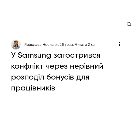
Ярослава Несисюк
26 трав.
Читати 2 хв
У Samsung загострився
конфлікт через нерівний
розподіл бонусів для
працівників