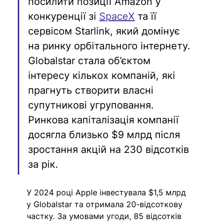
посилити позиції Amazon у 
конкуренції зі 
SpaceX
 та її 
сервісом Starlink, який домінує 
на ринку орбітального інтернету. 
Globalstar стала об’єктом 
інтересу кількох компаній, які 
прагнуть створити власні 
супутникові угруповання. 
Ринкова капіталізація компанії 
досягла близько $9 млрд після 
зростання акцій на 230 відсотків 
за рік. 
У 2024 році Apple інвестувала $1,5 млрд 
у Globalstar та отримала 20-відсоткову 
частку. За умовами угоди, 85 відсотків 