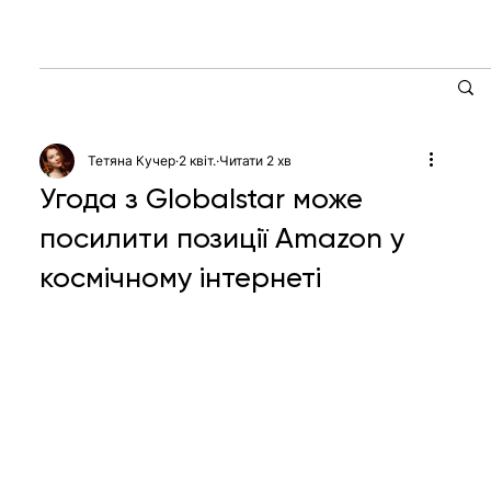
Тетяна Кучер
2 квіт.
Читати 2 хв
Угода з Globalstar може
посилити позиції Amazon у
космічному інтернеті