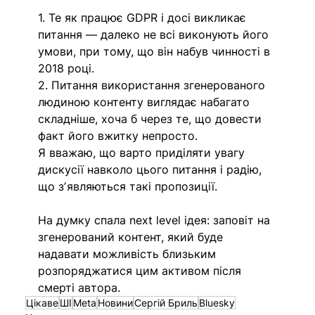
1. Те як працює GDPR і досі викликає 
питання — далеко не всі виконують його 
умови, при тому, що він набув чинності в 
2018 році.
2. Питання використання згенерованого 
людиною контенту виглядає набагато 
складніше, хоча б через те, що довести 
факт його вжитку непросто.
Я вважаю, що варто приділяти увагу 
дискусії навколо цього питання і радію, 
що зʼявляються такі пропозиції.
На думку спала next level ідея: заповіт на 
згенерований контент, який буде 
надавати можливість близьким 
розпоряджатися цим активом після 
смерті автора.
Цікаве
ШІ
Meta
Новини
Сергій Бриль
Bluesky