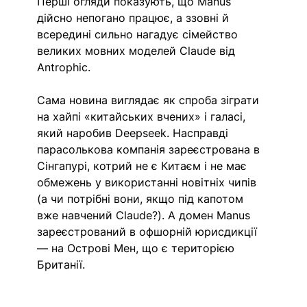
Перші огляди показують, що Manus 
дійсно непогано працює, а ззовні й 
всередині сильно нагадує сімейство 
великих мовних моделей Claude від 
Antrophic. 
Сама новина виглядає як спроба зіграти 
на хайпі «китайських вчених» і галасі, 
який наробив Deepseek. Насправді 
парасолькова компанія зареєстрована в 
Сінгапурі, котрий не є Китаєм і не має 
обмежень у використанні новітніх чипів 
(а чи потрібні вони, якщо під капотом 
вже навчений Claude?). А домен Manus 
зареєстрований в офшорній юрисдикції 
— на Острові Мен, що є територією 
Британії.