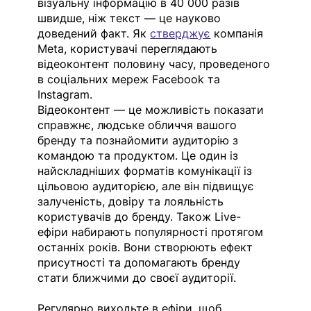
візуальну інформацію в 40 000 разів 
швидше, ніж текст — це науково 
доведений факт. Як 
стверджує
 компанія 
Meta, користувачі переглядають 
відеоконтент половину часу, проведеного 
в соціальних мереж Facebook та 
Instagram.
Відеоконтент — це можливість показати 
справжнє, людське обличчя вашого 
бренду та познайомити аудиторію з 
командою та продуктом. Це один із 
найскладніших форматів комунікації із 
цільовою аудиторією, але він підвищує 
залученість, довіру та лояльність 
користувачів до бренду. Також Live-
ефіри набирають популярності протягом 
останніх років. Вони створюють ефект 
присутності та допомагають бренду 
стати ближчими до своєї аудиторії.
Регулярно виходьте в ефіри, щоб 