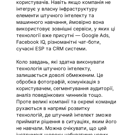
користувачів. Навіть якщо компанія не 
інтегрує у власну інфраструктуру 
елементи штучного інтелекту та 
машинного навчання,
ймовірно
вона 
використовує зовнішні сервіси, у яких ці 
технології вже присутні — Google Ads, 
Facebook IQ, різноманітні чат-боти, 
сучасні ESP та CRM системи.
Коло завдань, які здатна виконувати 
технологія штучного інтелекту, 
залишається доволі обмеженим. Це 
обробка фотографій, комунікація з 
користувачем, сегментування аудиторії, 
аналіз поведінкових чинників тощо. 
Проте великі компанії та окремі команди 
рухаються в напрямі розвитку 
технологій, де штучний інтелект зможе 
приймати рішення в ситуаціях, яким його 
не навчали. Можна очікувати, що цей 
інструмент щороку набуватиме нових 