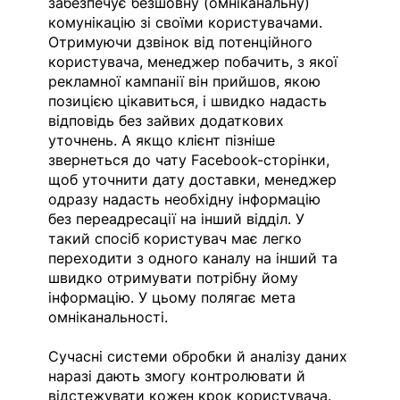
забезпечує безшовну (омніканальну) 
комунікацію зі своїми користувачами. 
Отримуючи дзвінок від потенційного 
користувача, менеджер побачить, з якої 
рекламної кампанії він прийшов, якою 
позицією цікавиться, і швидко надасть 
відповідь без зайвих додаткових 
уточнень. А якщо клієнт пізніше 
звернеться до чату Facebook-сторінки, 
щоб уточнити дату доставки, менеджер 
одразу надасть необхідну інформацію 
без переадресації на інший відділ.
У 
такий спосіб користувач має легко 
переходити з одного каналу на інший та 
швидко отримувати потрібну йому 
інформацію. У цьому полягає мета 
омніканальності.
Сучасні системи обробки й аналізу даних 
наразі дають змогу контролювати й 
відстежувати кожен крок користувача. 