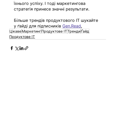
їхнього успіху. І тоді маркетингова 
стратегія принесе значні результати.
Більше трендів продуктового ІТ шукайте 
у ґайді для підписників 
Gen.Read
.
Цікаве
Маркетинг
Продуктове ІТ
Тренди
Ґайд
Продуктове IT