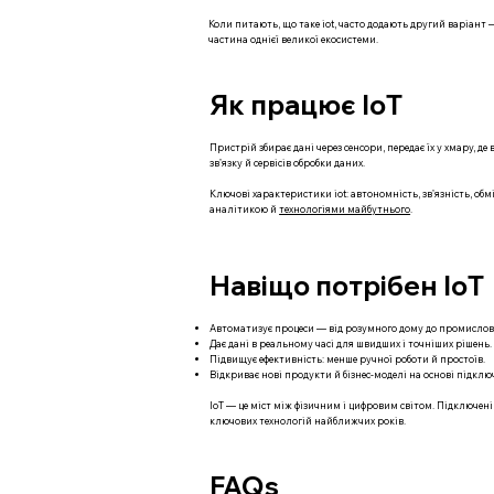
Коли питають, що таке iot, часто додають другий варіант — 
частина однієї великої екосистеми.
Як працює IoT
Пристрій збирає дані через сенсори, передає їх у хмару, д
звʼязку й сервісів обробки даних.
Ключові характеристики iot: автономність, звʼязність, об
аналітикою й
технологіями майбутнього
.
Навіщо потрібен IoT
Автоматизує процеси — від розумного дому до промислово
Дає дані в реальному часі для швидших і точніших рішень.
Підвищує ефективність: менше ручної роботи й простоїв.
Відкриває нові продукти й бізнес-моделі на основі підклю
IoT — це міст між фізичним і цифровим світом. Підключе
ключових технологій найближчих років.
FAQs