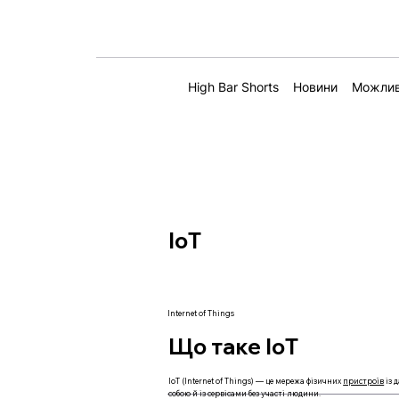
High Bar Shorts
Новини
Можлив
IoT
Internet of Things
Що таке IoT
IoT (Internet of Things) — це мережа фізичних
пристроїв
із 
собою й із сервісами без участі людини.