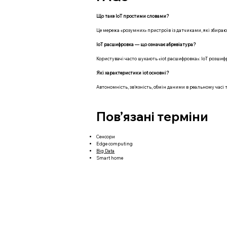
Що таке IoT простими словами?
Це мережа «розумних» пристроїв із датчиками, які збирают
IoT расшифровка — що означає абревіатура?
Користувачі часто шукають «iot расшифровка»: IoT розшифро
Які характеристики iot основні?
Автономність, зв'язність, обмін даними в реальному часі 
Пов’язані терміни
Сенсори
Edge computing
Big Data
Smart home