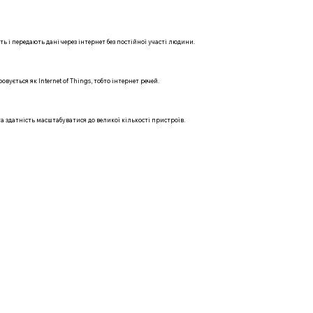
ь і передають дані через інтернет без постійної участі людини.
вується як Internet of Things, тобто інтернет речей.
та здатність масштабуватися до великої кількості пристроїв.