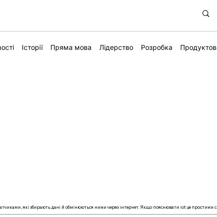
ості
Історії
Пряма мова
Лідерство
Розробка
Продуктов
датчиками, які збирають дані й обмінюються ними через інтернет. Якщо пояснювати iot це простими с