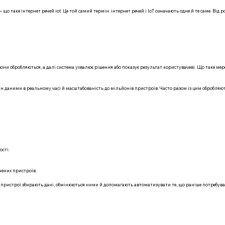
що таке інтернет речей iot. Це той самий термін: інтернет речей і IoT означають одне й те саме. Від 
е вони обробляються, а далі система ухвалює рішення або показує результат користувачеві. Що таке мере
мін даними в реальному часі й масштабованість до мільйонів пристроїв. Часто разом із цим обробляють
сті.
чених пристроїв.
ні пристрої збирають дані, обмінюються ними й допомагають автоматизувати те, що раніше потребув