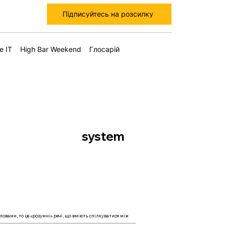
Підписуйтесь на розсилку
е IT
High Bar Weekend
Глосарій
system
ловами, то це «розумні» речі, що вміють спілкуватися між