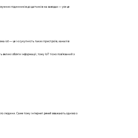
розумних годинників до датчиків на заводах — усе це
жа iot — це і є сукупність таких пристроїв, каналів
 великі обсяги інформації, тому IoT тісно повʼязаний з
ало людини. Саме тому інтернет речей вважають однією з