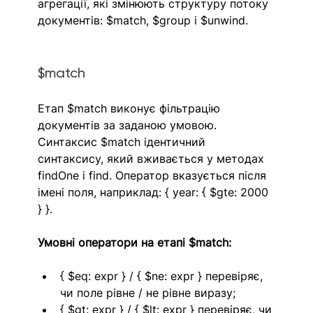
агрегації, які змінюють структуру потоку 
документів: $match, $group і $unwind. 
$match
Етап $match виконує фільтрацію 
документів за заданою умовою. 
Синтаксис $match ідентичний 
синтаксису, який вживається у методах 
findOne і find. Оператор вказується після 
імені поля, наприклад: { year: { $gte: 2000 
} }.
Умовні оператори на етапі $match:
{ $eq: expr } / { $ne: expr } перевіряє, 
чи поле рівне / не рівне виразу;
{ $gt: expr } / { $lt: expr } перевіряє, чи 