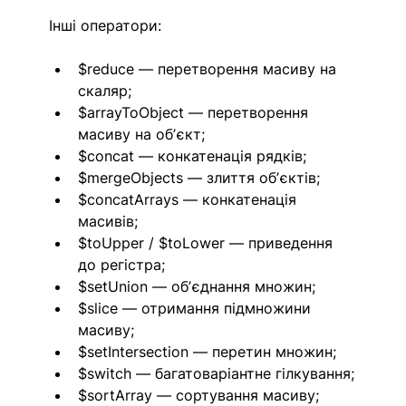
Інші оператори:
$reduce — перетворення масиву на 
скаляр;
$arrayToObject — перетворення 
масиву на обʼєкт;
$concat — конкатенація рядків;
$mergeObjects — злиття обʼєктів;
$concatArrays — конкатенація 
масивів;
$toUpper / $toLower — приведення 
до регістра;
$setUnion — обʼєднання множин;
$slice — отримання підмножини 
масиву;
$setIntersection — перетин множин;
$switch — багатоваріантне гілкування;
$sortArray — сортування масиву;