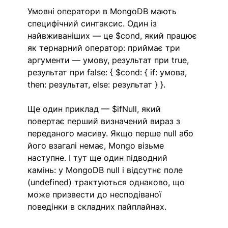
Умовні оператори в MongoDB мають 
специфічний синтаксис. Один із 
найвживаніших — це $cond, який працює 
як тернарний оператор: приймає три 
аргументи — умову, результат при true, 
результат при false: { $cond: { if: умова, 
then: результат, else: результат } }.
Ще один приклад — $ifNull, який 
повертає перший визначений вираз з 
переданого масиву. Якщо перше null або 
його взагалі немає, Mongo візьме 
наступне. І тут ще один підводний 
камінь: у MongoDB null і відсутнє поле 
(undefined) трактуються однаково, що 
може призвести до несподіваної 
поведінки в складних пайплайнах.