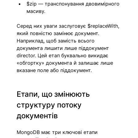
$zip — транспонування двовимірного 
масиву.
Серед них уваги заслуговує $replaceWith, 
який повністю замінює документ. 
Наприклад, щоб замість всього 
документа лишити лише піддокумент 
director. Цей етап буквально викидає 
«обгортку» документа й залишає лише 
вказане поле або піддокумент.
Етапи, що змінюють 
структуру потоку 
документів
MongoDB має три ключові етапи 