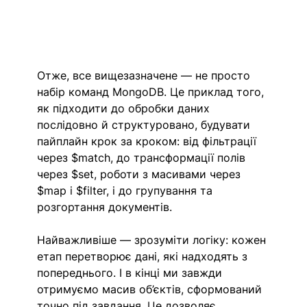
Отже, все вищезазначене — не просто 
набір команд MongoDB. Це приклад того, 
як підходити до обробки даних 
послідовно й структуровано, будувати 
пайплайн крок за кроком: від фільтрації 
через $match, до трансформації полів 
через $set, роботи з масивами через 
$map і $filter, і до групування та 
розгортання документів.
Найважливіше — зрозуміти логіку: кожен 
етап перетворює дані, які надходять з 
попереднього. І в кінці ми завжди 
отримуємо масив об’єктів, сформований 
точно під завдання. Це дозволяє 