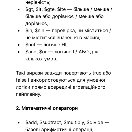
нерівність;
$gt, $lt, $gte, $lte — більше / менше / 
більше або дорівнює / менше або 
дорівнює; 
$in, $nin — перевірка, чи міститься / 
не міститься значення в масиві;
$not — логічне НІ;
$and, $or — логічне І / АБО для 
кількох умов.
Такі вирази завжди повертають true або 
false і використовуються для умовної 
логіки прямо всередині агрегаційного 
пайплайну.
2. Математичні оператори
$add, $subtract, $multiply, $divide — 
базові арифметичні операції;