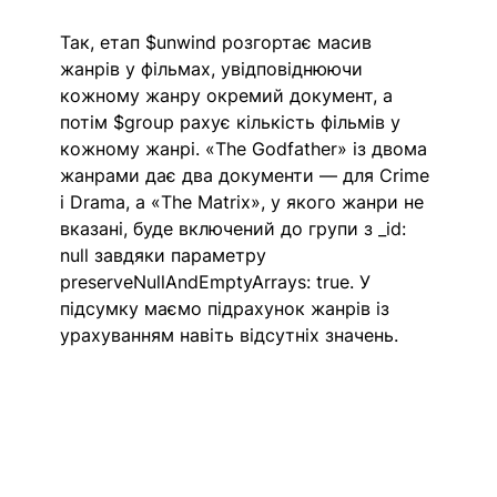
Так, етап $unwind розгортає масив 
жанрів у фільмах, увідповіднюючи 
кожному жанру окремий документ, а 
потім $group рахує кількість фільмів у 
кожному жанрі. «The Godfather» із двома 
жанрами дає два документи — для Crime 
і Drama, а «The Matrix», у якого жанри не 
вказані, буде включений до групи з _id: 
null завдяки параметру 
preserveNullAndEmptyArrays: true. У 
підсумку маємо підрахунок жанрів із 
урахуванням навіть відсутніх значень.