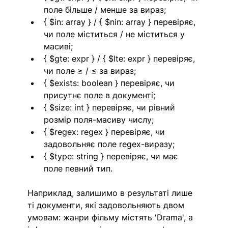
поле більше / менше за вираз;
{ $in: array } / { $nin: array } перевіряє, 
чи поле міститься / не міститься у 
масиві;
{ $gte: expr } / { $lte: expr } перевіряє, 
чи поле ≥ / ≤ за вираз;
{ $exists: boolean } перевіряє, чи 
присутнє поле в документі;
{ $size: int } перевіряє, чи рівний 
розмір поля-масиву числу;
{ $regex: regex } перевіряє, чи 
задовольняє поле regex-виразу;
{ $type: string } перевіряє, чи має 
поле певний тип.
Наприклад, залишимо в результаті лише 
ті документи, які задовольняють двом 
умовам: жанри фільму містять 'Drama', а 