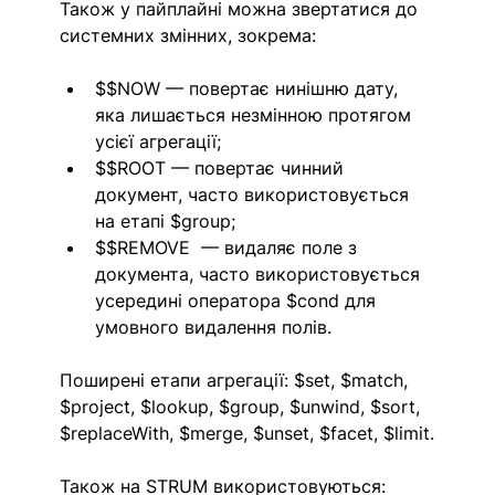
Також у пайплайні можна звертатися до 
системних змінних, зокрема:
$$NOW — повертає нинішню дату, 
яка лишається незмінною протягом 
усієї агрегації; 
$$ROOT — повертає чинний 
документ, часто використовується 
на етапі $group;
$$REMOVE  — видаляє поле з 
документа, часто використовується 
усередині оператора $cond для 
умовного видалення полів.
Поширені етапи агрегації: $set, $match, 
$project, $lookup, $group, $unwind, $sort, 
$replaceWith, $merge, $unset, $facet, $limit.
Також на STRUM використовуються: 