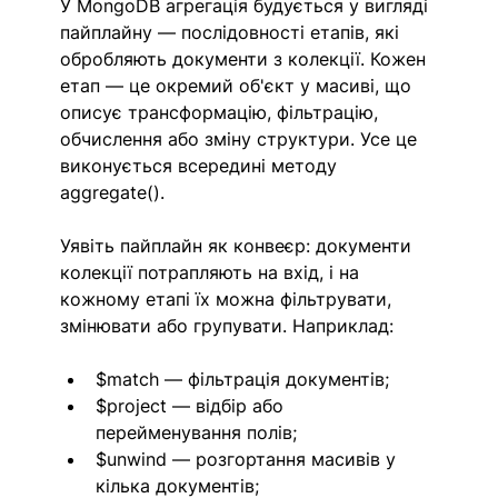
У MongoDB агрегація будується у вигляді 
пайплайну — послідовності етапів, які 
обробляють документи з колекції. Кожен 
етап — це окремий об'єкт у масиві, що 
описує трансформацію, фільтрацію, 
обчислення або зміну структури. Усе це 
виконується всередині методу 
aggregate().
Уявіть пайплайн як конвеєр: документи 
колекції потрапляють на вхід, і на 
кожному етапі їх можна фільтрувати, 
змінювати або групувати. Наприклад:
$match — фільтрація документів;
$project — відбір або 
перейменування полів;
$unwind — розгортання масивів у 
кілька документів;