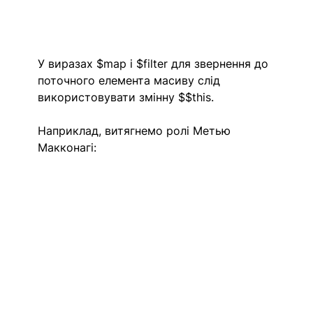
У виразах $map і $filter для звернення до 
поточного елемента масиву слід 
використовувати змінну $$this.
Наприклад, витягнемо ролі Метью 
Макконагі: