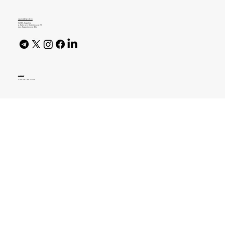
Спростовує Data Engineer в Boosters
journal@gen.tech
04080, Україна,
м. Київ, вул. Оленівська, 23,​
вул. Кирилівська, 40р
AI Policy
© 2026 High Bar Journal