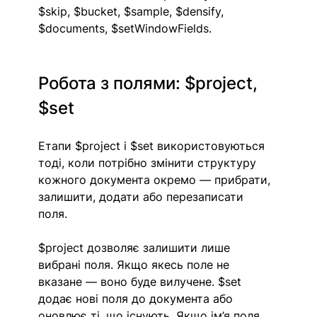
$skip, $bucket, $sample, $densify, 
$documents, $setWindowFields. 
Робота з полями: $project, 
$set
Етапи $project і $set використовуються 
тоді, коли потрібно змінити структуру 
кожного документа окремо — прибрати, 
залишити, додати або перезаписати 
поля. 
$project дозволяє залишити лише 
вибрані поля. Якщо якесь поле не 
вказане — воно буде вилучене. $set 
додає нові поля до документа або 
оновлює ті, що існують. Якщо ім’я поля 