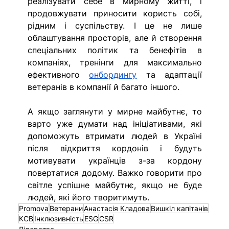
реалізувати себе в мирному житті, і 
продовжувати приносити користь собі, 
рідним і суспільству. І це не лише 
облаштування просторів, але й створення 
спеціальних політик та бенефітів в 
компаніях, тренінги для максимально 
ефективного 
онбордингу
 та адаптації 
ветеранів в компанії й багато іншого.
А якщо заглянути у мирне майбутнє, то 
варто уже думати над ініціативами, які 
допоможуть втримати людей в Україні 
після відкриття кордонів і будуть 
мотивувати українців з-за кордону 
повертатися додому. Важко говорити про 
світле успішне майбутнє, якщо не буде 
людей, які його творитимуть. 
Promova
Ветерани
Анастасія Кладова
Вишкіл капітанів
КСВ
Інклюзивність
ESG
CSR