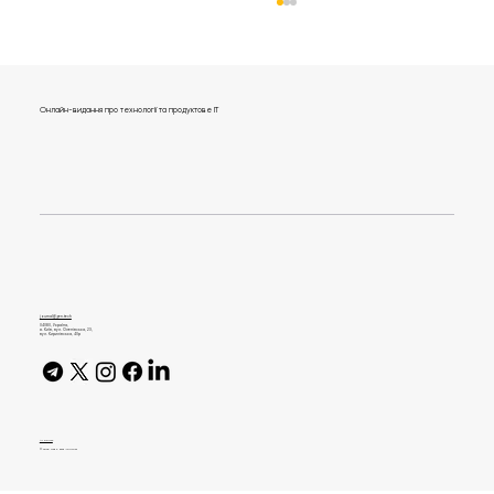
Онлайн-видання про технології та продуктове IT
«Вишкіл капітанів»: понад 500 офіцерів
Сил оборони пройшли навчання у
2023 році
journal@gen.tech
04080, Україна,
м. Київ, вул. Оленівська, 23,​
вул. Кирилівська, 40р
AI Policy
© 2026 High Bar Journal