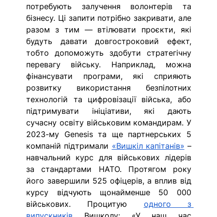
потребують залучення волонтерів та 
бізнесу. Ці запити потрібно закривати, але 
разом з тим — втілювати проєкти, які 
будуть давати довгостроковий ефект, 
тобто допоможуть здобути стратегічну 
перевагу війську. Наприклад, можна 
фінансувати програми, які сприяють 
розвитку використання безпілотних 
технологій та цифровізації війська, або 
підтримувати ініціативи, які дають 
сучасну освіту військовим командирам. У 
2023-му Genesis та ще партнерських 5 
компаній підтримали 
«Вишкіл капітанів»
 – 
навчальний курс для військових лідерів 
за стандартами НАТО. Протягом року 
його завершили 525 офіцерів, а вплив від 
курсу відчують щонайменше 50 000 
військових. Процитую 
одного з 
випускників
 Вишколу: «У наш час 