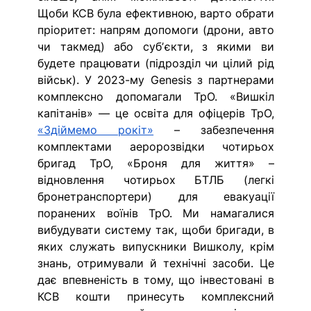
Щоби КСВ була ефективною, варто обрати 
пріоритет: напрям допомоги (дрони, авто 
чи такмед) або субʼєкти, з якими ви 
будете працювати (підрозділ чи цілий рід 
військ). У 2023-му Genesis з партнерами 
комплексно допомагали ТрО. «Вишкіл 
капітанів» — це освіта для офіцерів ТрО, 
«Здіймемо рокіт»
 – забезпечення 
комплектами аеророзвідки чотирьох 
бригад ТрО, «Броня для життя» – 
відновлення чотирьох БТЛБ (легкі 
бронетранспортери) для евакуації 
поранених воїнів ТрО. Ми намагалися 
вибудувати систему так, щоби бригади, в 
яких служать випускники Вишколу, крім 
знань, отримували й технічні засоби. Це 
дає впевненість в тому, що інвестовані в 
КСВ кошти принесуть комплексний 