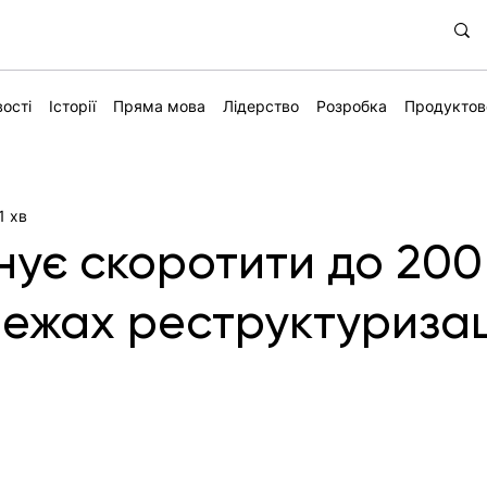
ості
Історії
Пряма мова
Лідерство
Розробка
Продуктов
1 хв
анує скоротити до 200
межах реструктуризац