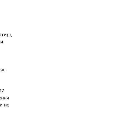
тирі, 
и 
кі 
17 
ення 
и не 