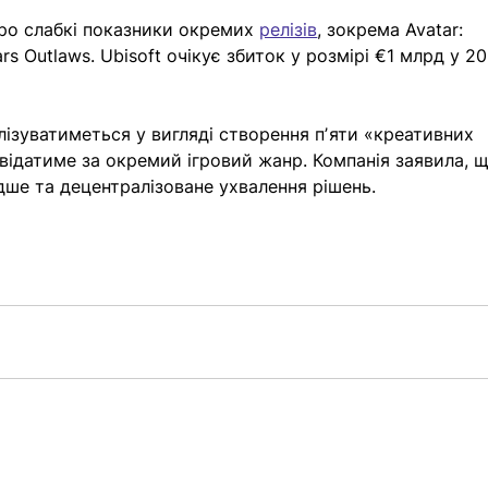
ро слабкі показники окремих 
релізів
, зокрема Avatar: 
ars Outlaws. Ubisoft очікує збиток у розмірі €1 млрд у 2
лізуватиметься у вигляді створення пʼяти «креативних 
овідатиме за окремий ігровий жанр. Компанія заявила, щ
ше та децентралізоване ухвалення рішень. 