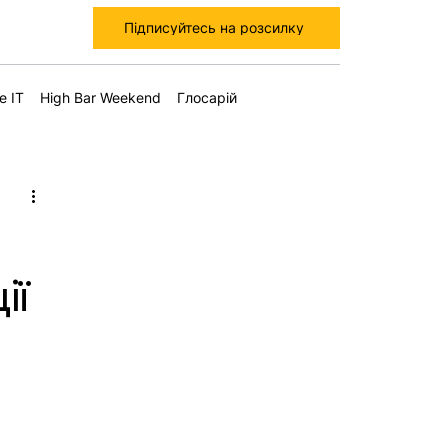
Підписуйтесь на розсилку
е IT
High Bar Weekend
Глосарій
ії