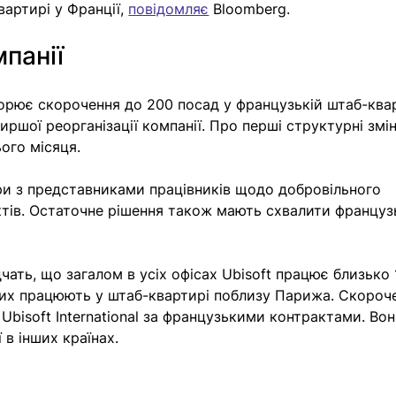
артирі у Франції, 
повідомляє
 Bloomberg. 
мпанії
орює скорочення до 200 посад у французькій штаб-квар
иршої реорганізації компанії. Про перші структурні змін
ого місяця. 
ри з представниками працівників щодо добровільного 
тів. Остаточне рішення також мають схвалити французь
чать, що загалом в усіх офісах Ubisoft працює близько 
 них працюють у штаб-квартирі поблизу Парижа. Скороч
Ubisoft International за французькими контрактами. Вон
 в інших країнах.