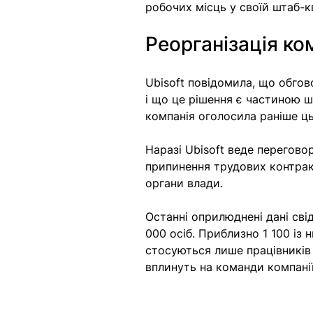
робочих місць у своїй штаб-кв
Реорганізація ко
Ubisoft повідомила, що обгов
і що це рішення є частиною ш
компанія оголосила раніше ць
Наразі Ubisoft веде перегово
припинення трудових контрак
органи влади.
Останні оприлюднені дані свід
000 осіб. Приблизно 1 100 із
стосуються лише працівників 
вплинуть на команди компанії