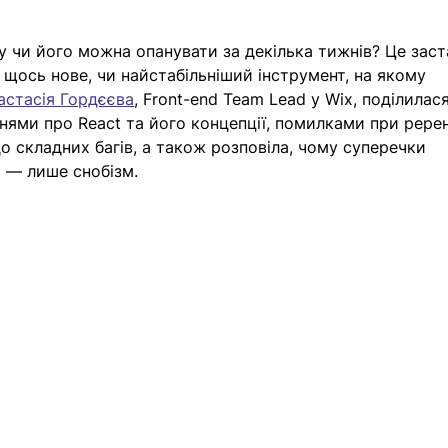
у чи його можна опанувати за декілька тижнів? Це заст
ь щось нове, чи найстабільніший інструмент, на якому 
астасія Гордєєва
, Front-end Team Lead у Wix, поділилася
ми про React та його концепції, помилками при ререн
до складних багів, а також розповіла, чому суперечки 
 — лише снобізм. 