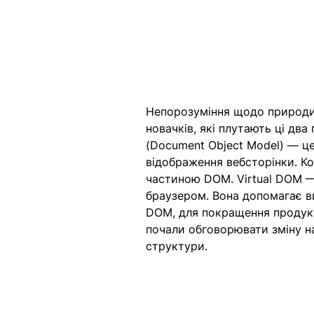
Непорозуміння щодо природи 
новачків, які плутають ці дв
(Document Object Model) — ц
відображення вебсторінки. К
частиною DOM. Virtual DOM — 
браузером. Вона допомагає ви
DOM, для покращення продукт
почали обговорювати зміну н
структури.