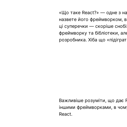
«Що таке React?» — одне з на
назвете його фреймворком, вас
ці суперечки — скоріше снобіз
фреймворку та бібліотеки, ал
розробника. Хіба що «підіграт
Важливіше розуміти, що дає Re
іншими фреймворками, в чому
React.