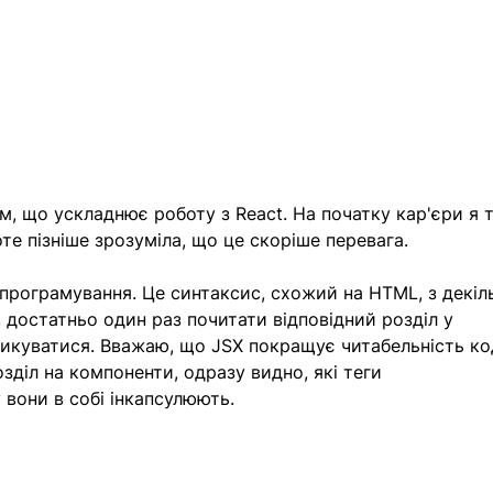
, що ускладнює роботу з React. На початку кар'єри я 
те пізніше зрозуміла, що це скоріше перевага. 
 програмування. Це синтаксис, схожий на HTML, з декіл
 достатньо один раз почитати відповідний розділ у 
тикуватися. Вважаю, що JSX покращує читабельність код
зділ на компоненти, одразу видно, які теги 
 вони в собі інкапсулюють. 