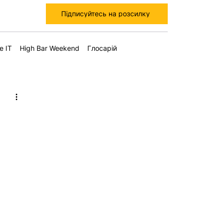
Підписуйтесь на розсилку
е IT
High Bar Weekend
Глосарій