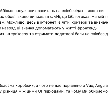
йбільш популярних запитань на співбесідах. І якщо ви 
 обовʼязково виправлять: «Ні, це бібліотека». На мій п
м. Можливо, десь в інтернеті є чіткі критерії та визнач
е навряд ці знання допомагають у житті фронтенд-
и» інтервʼюеру та отримати додаткові бали на співбесіді
act «з коробки», а чого не дає порівняно з Vue, Angula
 різниця між цими UI-підходами, та чому ми обираємо