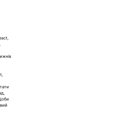
act, 
 
 
ижнів 
, 
 
тати 
д, 
Щоби 
вий 