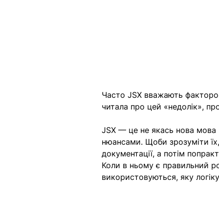
Часто JSX вважають фактором
читала про цей «недолік», про
JSX — це не якась нова мова
нюансами. Щоби зрозуміти їх,
документації, а потім попрак
Коли в ньому є правильний ро
використовуються, яку логіку