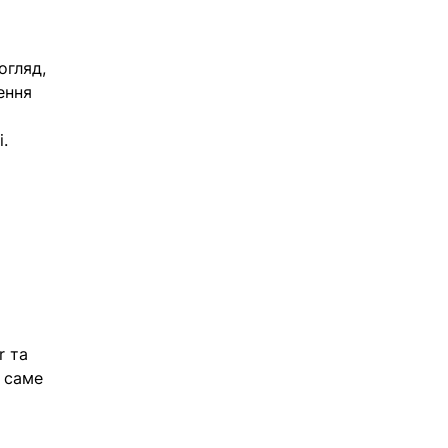
огляд, 
ення 
. 
r та 
 саме 