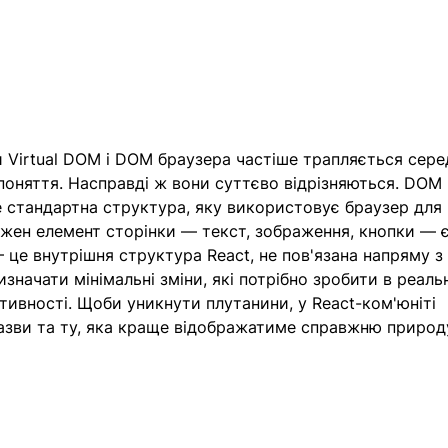
Virtual DOM і DOM браузера частіше трапляється сере
а поняття. Насправді ж вони суттєво відрізняються. DOM 
е стандартна структура, яку використовує браузер для 
ожен елемент сторінки — текст, зображення, кнопки — є
це внутрішня структура React, не пов'язана напряму з
значати мінімальні зміни, які потрібно зробити в реаль
ивності. Щоби уникнути плутанини, у React-ком'юніті 
азви та ту, яка краще відображатиме справжню природу