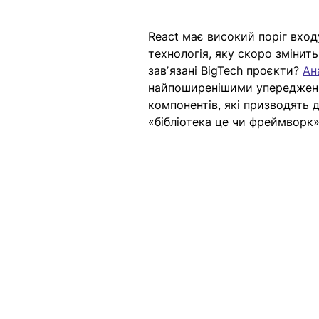
React має високий поріг вход
технологія, яку скоро змінит
завʼязані BigTech проєкти?
Ан
найпоширенішими упередження
компонентів, які призводять 
«бібліотека це чи фреймворк»