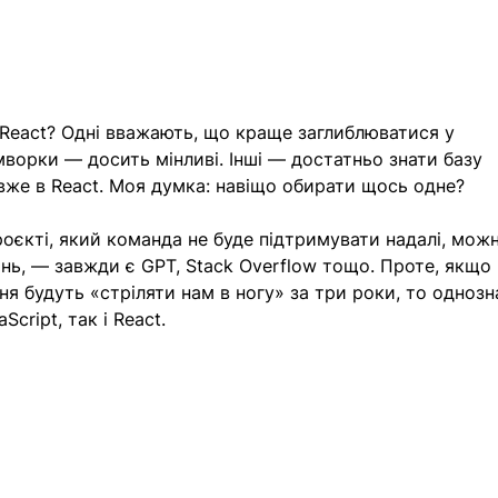
React? Одні вважають, що краще заглиблюватися у 
мворки — досить мінливі. Інші — достатньо знати базу 
 вже в React. Моя думка: навіщо обирати щось одне?
оєкті, який команда не буде підтримувати надалі, можн
нь, — завжди є GPT, Stack Overflow тощо. Проте, якщо 
ня будуть «стріляти нам в ногу» за три роки, то однозн
Script, так і React.