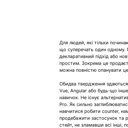
Для людей, які тільки почина
що суперечать один одному. 
декларативний підхід або нов
простим. Зокрема це продаєть
можна повністю опанувати це
Обидва твердження здаються 
Vue, Angular або будь-що інш
навичок. Не існує альтернати
Pro. Як сильно заглиблюватис
навчитися робити counter, н
продебажити застосунок та р
стейт, не зламавши всі інші, п