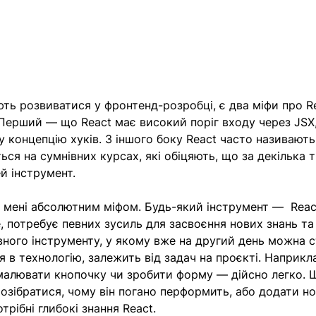
ють розвиватися у фронтенд-розробці, є два міфи про Re
Перший — що React має високий поріг входу через JSX,
у концепцію хуків. З іншого боку React часто називають
ся на сумнівних курсах, які обіцяють, що за декілька т
й інструмент.
мені абсолютним міфом. Будь-який інструмент —  React
е, потребує певних зусиль для засвоєння нових знань та
вного інструменту, у якому вже на другий день можна с
я в технологію, залежить від задач на проєкті. Наприкла
амалювати кнопочку чи зробити форму — дійсно легко. 
озібратися, чому він погано перформить, або додати но
отрібні глибокі знання React.