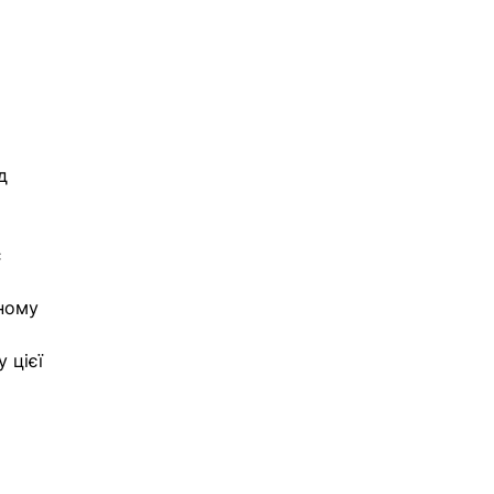
д 
 
 
ному 
 цієї 