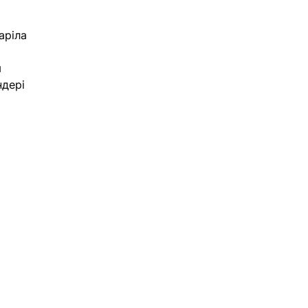
аріла 
 
дері 