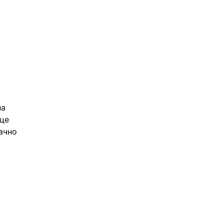
а 
це 
ачно 