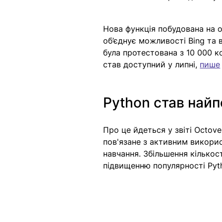
Нова функція побудована на о
об’єднує можливості Bing та 
була протестована з 10 000 к
став доступний у липні,
пише
Python став най
Про це йдеться у звіті Octove
пов'язане з активним викори
навчання. Збільшення кількос
підвищенню популярності Pyth