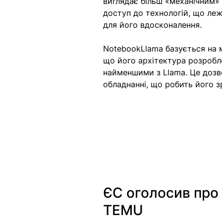
виглядає більш «механічним» 
доступ до технологій, що леж
для його вдосконалення. 
NotebookLlama базується на м
що його архітектура розробл
найменшими з Llama. Це дозв
обладнанні, що робить його 
ЄС оголосив про 
TEMU