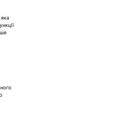
 яка 
ункції 
рше 
ного 
о 