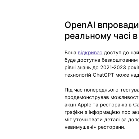
OpenAI впровади
реальному часі 
Вона 
відкриває
 доступ до най
буде доступна безкоштовним 
рівні знань до 2021-2023 рок
технологій ChatGPT може над
Під час попереднього тестув
продемонстрував можливості 
акції Apple та ресторанів в 
графіки з інформацією про ак
міг уточнювати деталі за до
невимушені» ресторани. 