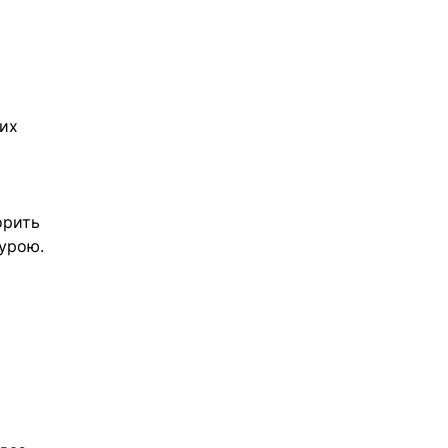
их 
орить 
турою.
 