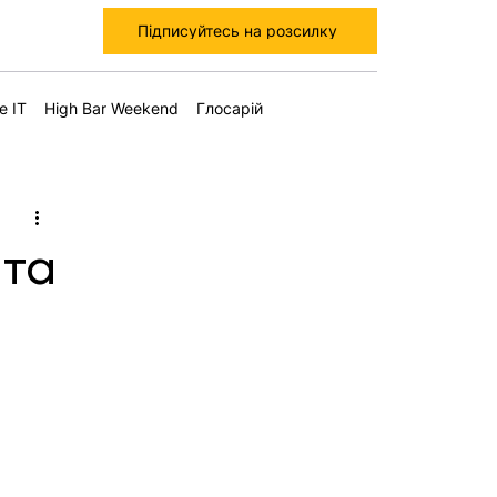
Підписуйтесь на розсилку
е IT
High Bar Weekend
Глосарій
 та