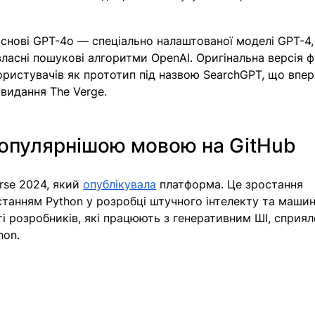
снові GPT-4o — спеціально налаштованої моделі GPT-4,
власні пошукові алгоритми OpenAI. Оригінальна версія ф
ористувачів як прототип під назвою SearchGPT, що впе
 видання The Verge. 
популярнішою мовою на GitHub 
rse 2024, який 
опублікувала
 платформа. Це зростання 
станням Python у розробці штучного інтелекту та машин
ті розробників, які працюють з генеративним ШІ, сприял
on. 