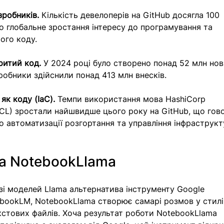
зробників.
 Кількість девелоперів на GitHub досягла 100 
ро глобальне зростання інтересу до програмування та 
ого коду.
ритий код.
 У 2024 році було створено понад 52 млн нов
робники здійснили понад 413 млн внесків. 
як коду (IaC).
 Темпи використання мова HashiCorp 
HCL) зростали найшвидше цього року на GitHub, що гов
о автоматизації розгортання та управління інфраструк
а NotebookLlama
зі моделей Llama альтернатива інструменту Google 
bookLM, NotebookLlama створює самарі розмов у стилі
кстових файлів. Хоча результат роботи NotebookLlama 