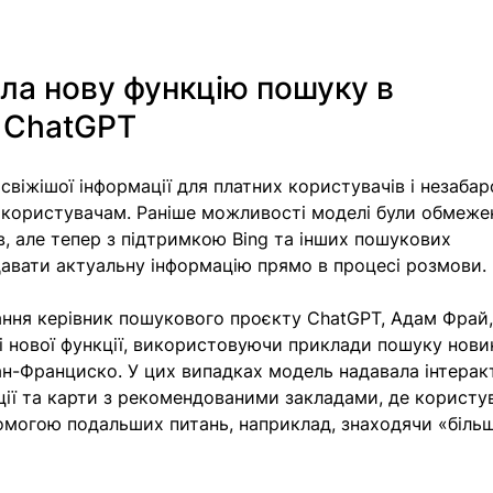
ла нову функцію пошуку в 
в ChatGPT
свіжішої інформації для платних користувачів і незабар
користувачам. Раніше можливості моделі були обмежен
ів, але тепер з підтримкою Bing та інших пошукових 
авати актуальну інформацію прямо в процесі розмови. 
ання керівник пошукового проєкту ChatGPT, Адам Фрай,
нової функції, використовуючи приклади пошуку нови
Сан-Франциско. У цих випадках модель надавала інтерак
ції та карти з рекомендованими закладами, де користу
помогою подальших питань, наприклад, знаходячи «більш