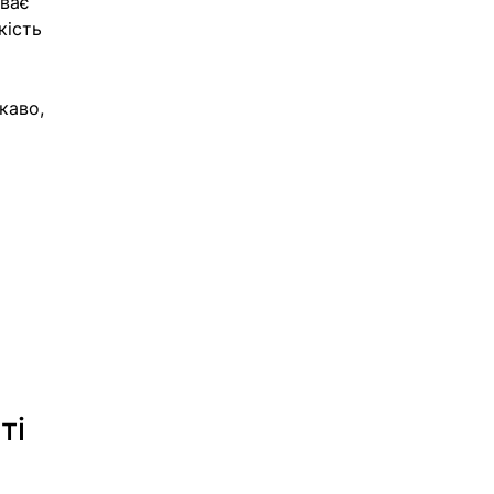
ває 
кість 
каво, 
 
ті 