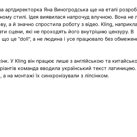
а артдиректорка Яна Виногродська ще на етапі розроб
аному стилі. Ідея виявилася напрочуд влучною. Вона не 
ву, а й значно спростила роботу з відео. Kling, наприкла
ти сцени, які не проходять його внутрішню цензуру. В 
 що це "doll", а не людина і усе працювало без обмежен
нк. У Kling він працює лише з англійською та китайськ
ріантів команда вводила український текст латиницею.
 а на монтажі їх синхронізували з ліпсінком.