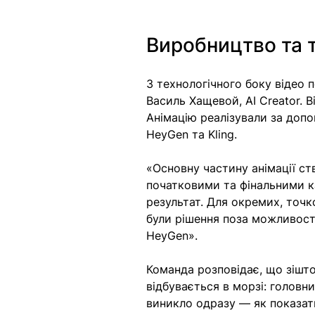
Виробництво та т
З технологічного боку відео 
Василь Хащевой, AI Creator. В
Анімацію реалізували за допом
HeyGen та Kling.
«Основну частину анімації ст
початковими та фінальними к
результат. Для окремих, точко
були рішення поза можливостя
HeyGen». 
Команда розповідає, що зішто
відбувається в морзі: головни
виникло одразу — як показати