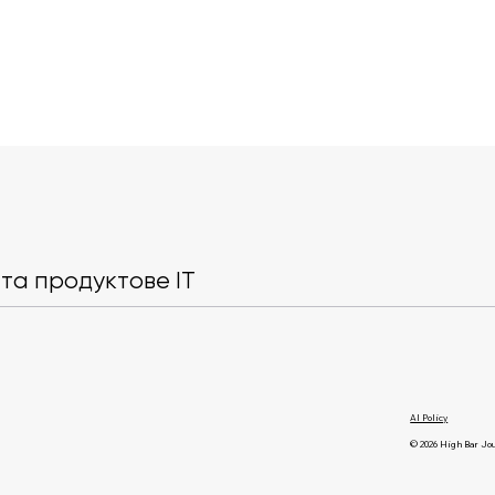
Blue Origin з’ясувала, де
OpenAI зроби
почалася аварія ракети
чати в Chat
New Glenn
безлімітними
та продуктове IT
безкоштовн
користувачі
AI Policy
© 2026 High Bar Jo