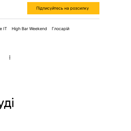
Підписуйтесь на розсилку
е IT
High Bar Weekend
Глосарій
уді