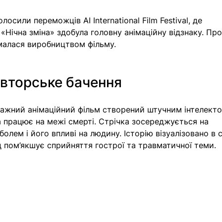
осили переможців AI International Film Festival, де 
Нічна зміна» здобула головну анімаційну відзнаку. Про
малася виробництвом фільму. 
авторське бачення
ажний анімаційний фільм створений штучним інтелекто
а працює на межі смерті. Стрічка зосереджується на 
олем і його впливі на людину. Історію візуалізовано в с
ід пом’якшує сприйняття гострої та травматичної теми.