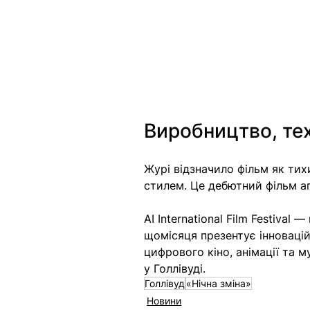
Виробництво, тех
Журі відзначило фільм як тих
стилем. Це дебютний фільм аге
AI International Film Festiva
щомісяця презентує інновацій
цифрового кіно, анімації та 
у Голлівуді.
Голлівуд
«Нічна зміна»
Новини