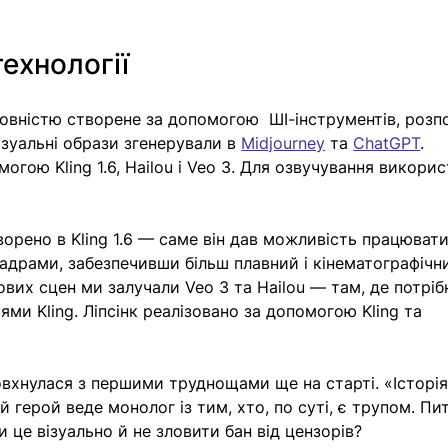
ехнології
повністю створене за допомогою  ШІ-інструментів, розп
ізуальні образи згенерували в 
Midjourney
 та 
ChatGPT
. 
огою Kling 1.6, Hailou і Veo 3. Для озвучування викорис
ворено в Kling 1.6 — саме він дав можливість працювати
адрами, забезпечивши більш плавний і кінематографічн
вих сцен ми залучали Veo 3 та Hailou — там, де потрібн
ми Kling. Ліпсінк реалізовано за допомогою Kling та 
вхнулася з першими труднощами ще на старті. «Історія
й герой веде монолог із тим, хто, по суті, є трупом. Пи
 це візуально й не зловити бан від цензорів?