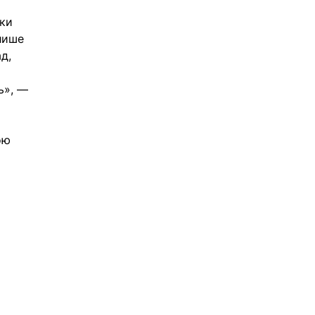
ки 
лише 
д, 
ь», — 
ою 
 