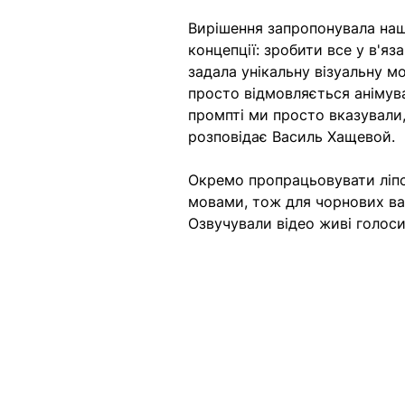
Вирішення запропонувала наш
концепції: зробити все у в'яз
задала унікальну візуальну мо
просто відмовляється анімува
промпті ми просто вказували,
розповідає Василь Хащевой. 
Окремо пропрацьовувати ліпсі
мовами, тож для чорнових ва
Озвучували відео живі голоси,