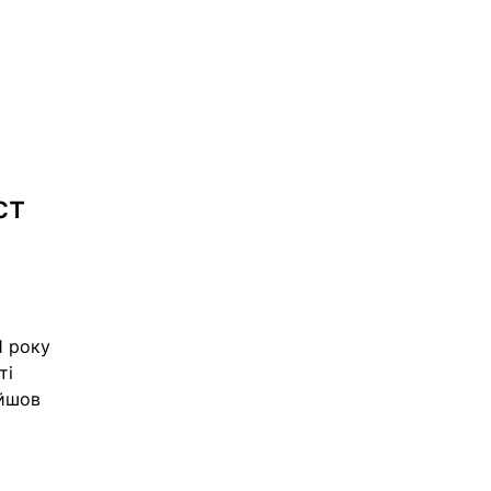
ст
 
1 року 
ті 
йшов 