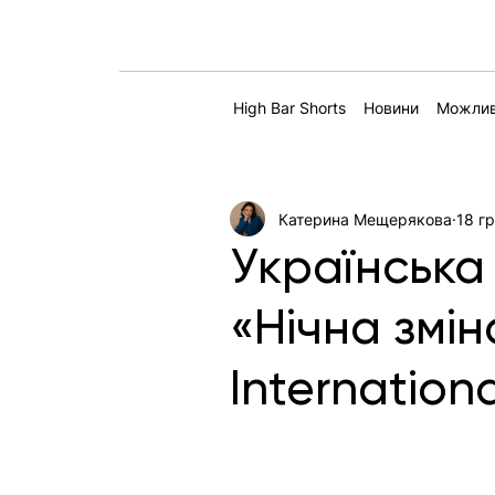
High Bar Shorts
Новини
Можлив
Катерина Мещерякова
18 гр
Українська
«Нічна змі
Internationa