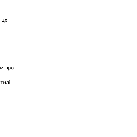
 це 
м про 
тилі 