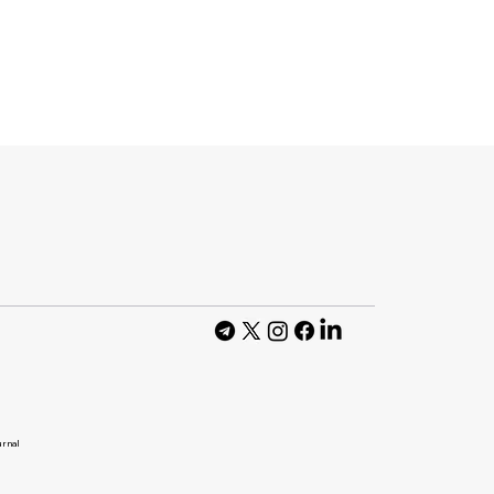
ть текстові
GPT
 для
их
в
urnal