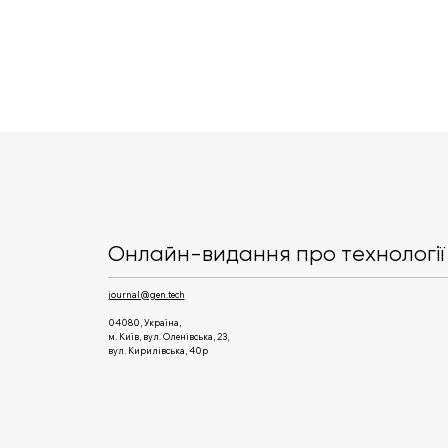
ШІ вперше створив
працездатні геноми
вірусів, що заражають
Онлайн-видання про технології 
бактерії
journal@gen.tech
04080, Україна,
м. Київ, вул. Оленівська, 23,​
вул. Кирилівська, 40р