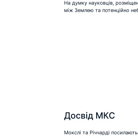
На думку науковців, розміще
між Землею та потенційно не
Досвід МКС
Мокслі та Річчарді посилають