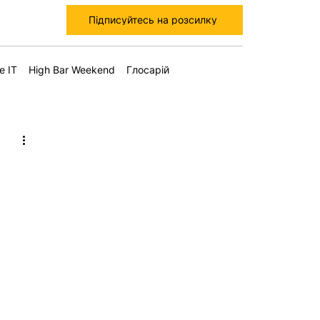
Підписуйтесь на розсилку
е IT
High Bar Weekend
Глосарій