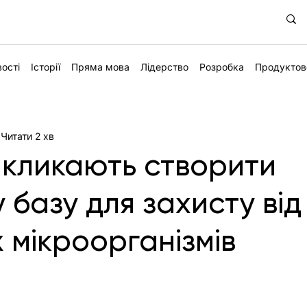
ості
Історії
Пряма мова
Лідерство
Розробка
Продуктов
Читати 2 хв
акликають створити
 базу для захисту від
 мікроорганізмів