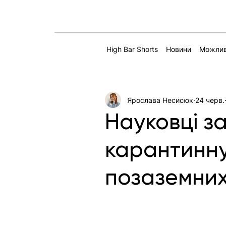
High Bar Shorts
Новини
Можлив
Ярослава Несисюк
24 черв.
Науковці з
карантинну
позаземних