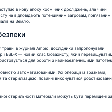
ступає в нову епоху космічних досліджень, але чинні 
сту не відповідають потенційним загрозам, пов'язаним і
алів на Землю.
безпеки
 у травні в журналі Ambio, дослідники запропонували 
рії BSL-X — новий клас біозахисту, який перевищувати
ористовується для роботи з найнебезпечнішими патоген
повністю автоматизованими. Усі операції із зразками, 
м та стерилізацією, повинні виконуватися роботизован
вної стерильності матеріали можуть бути переміщені за