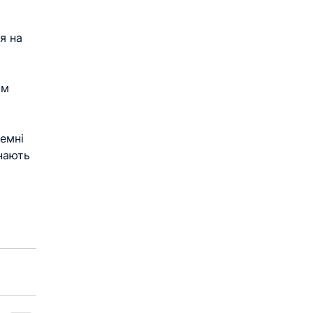
я на 
им 
емні 
нають 