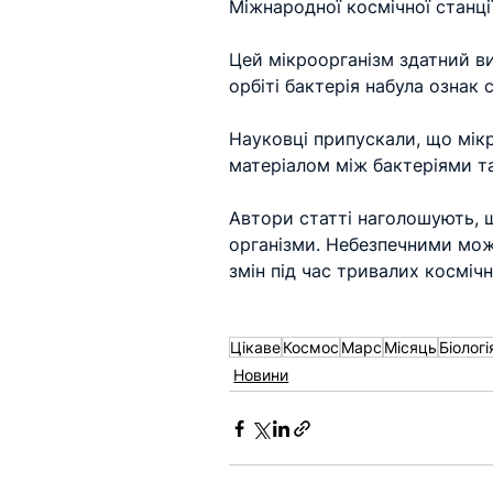
Міжнародної космічної станції
Цей мікроорганізм здатний ви
орбіті бактерія набула ознак с
Науковці припускали, що мік
матеріалом між бактеріями т
Автори статті наголошують, щ
організми. Небезпечними можу
змін під час тривалих космічн
Цікаве
Космос
Марс
Місяць
Біологі
Новини