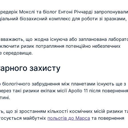
едерік Мокслі та біолог Ентоні Річчарді запропонували
іальний біозахисний комплекс для роботи зі зразками,
.
 вважають, що жодна існуюча або запланована лаборато
иключити ризик потрапляння потенційно небезпечних 
не середовище.
арного захисту
іологічного забруднення між планетами існують ще з 
ерез такі ризики екіпаж місії Apollo 11 після повернення
тині.
, що зі зростанням кількості космічних місій ризики т
тосується майбутніх 
польотів до Марса
 та повернення 