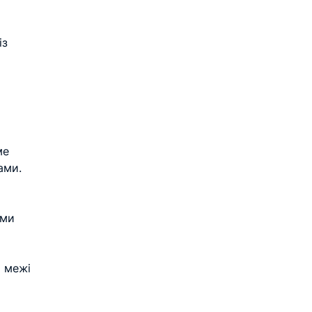
з 
ме 
ами.
ими 
 межі 