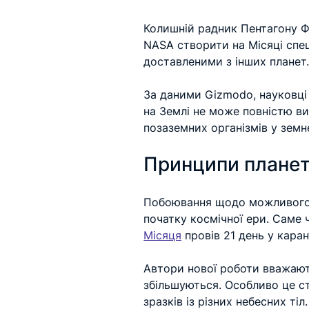
Колишній радник Пентагону Фр
NASA створити на Місяці спец
доставленими з інших планет
За даними Gizmodo, науковці
на Землі не може повністю в
позаземних організмів у зем
Принципи планет
Побоювання щодо можливого б
початку космічної ери. Саме ч
Місяця
 провів 21 день у каран
Автори нової роботи вважають
збільшуються. Особливо це с
зразків із різних небесних тіл.