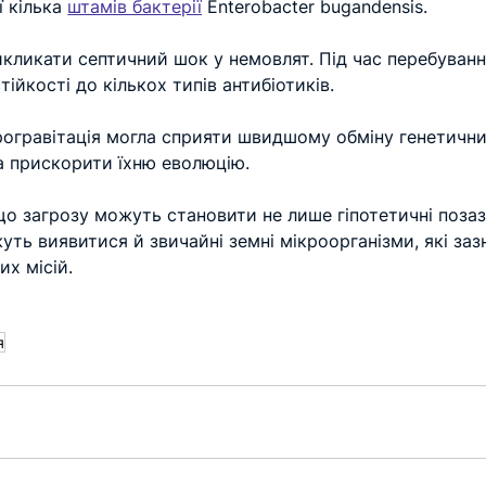
 кілька 
штамів бактерії
 Enterobacter bugandensis.
кликати септичний шок у немовлят. Під час перебуванн
тійкості до кількох типів антибіотиків.
рогравітація могла сприяти швидшому обміну генетичн
а прискорити їхню еволюцію.
о загрозу можуть становити не лише гіпотетичні позаз
ть виявитися й звичайні земні мікроорганізми, які заз
их місій.
я