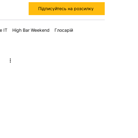
Підписуйтесь на розсилку
е IT
High Bar Weekend
Глосарій
у