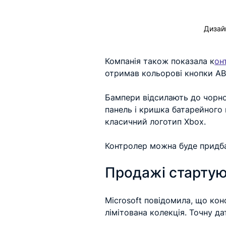
Дизайн
Компанія також показала к
он
отримав кольорові кнопки ABX
Бампери відсилають до чорної
панель і кришка батарейного 
класичний логотип Xbox.
Контролер можна буде придба
Продажі стартую
Microsoft повідомила, що кон
лімітована колекція. Точну д