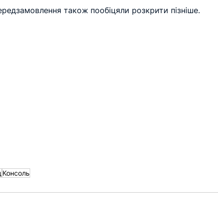
передзамовлення також пообіцяли розкрити пізніше.
д
Консоль