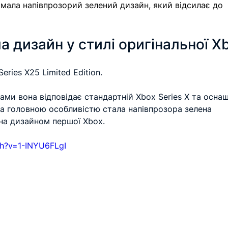
мала напівпрозорий зелений дизайн, який відсилає до 
 дизайн у стилі оригінальної X
ries X25 Limited Edition.
ми вона відповідає стандартній Xbox Series X та осна
 а головною особливістю стала напівпрозора зелена 
нна дизайном першої Xbox.
ch?v=1-INYU6FLgI