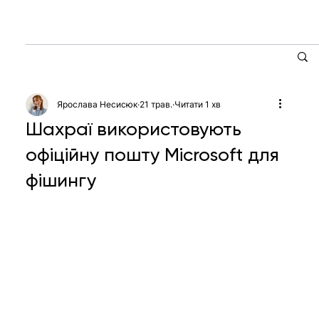
Ярослава Несисюк
21 трав.
Читати 1 хв
Шахраї використовують
офіційну пошту Microsoft для
фішингу