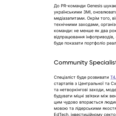
До PR-команди Genesis шукаю
українськими ЗМІ, оновлювати
медіазапитами. Окрім того, в
технічними заходами, організо
команди: не менше як два рок
відпрацювання інфоприводів, 
буде показати портфоліо реал
Community Specialist
Спеціаліст буде розвивати 
T4
стартапів з Центральної та Сх
та нетворкінгові заходи, мод
будувати міцні зв’язки між 
цим чудово впорається людин
мовою та лідерськими якостя
EdTech, інвестиційному секто