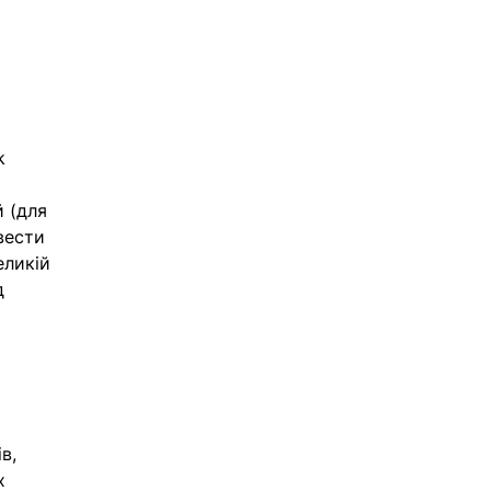
k 
 
 (для 
вести 
еликій 
д 
в, 
х 