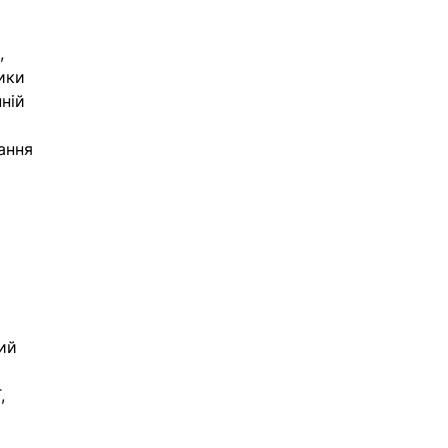
, 
ики 
ній 
 
ання 
 
ий 
, 