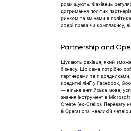
розміщують. Фахівець регуля
дотримання політик партнері
ринком та змінами в політик
сфері права чи комплаєнсу, ві
Partnership and Ope
Шукають фахівця, який зможе
бізнесу. Що саме потрібно р
партнерами та підрядниками,
кредитні лінії у Facebook, G
— вільна англійська мова, ус
знання інструментів Microsoft
Create (ex-Crello). Перевагу 
& Operations, «великій четвір