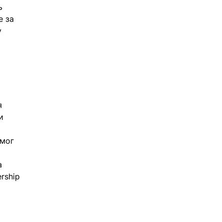
ь 
 за 
 
я 
и 
 
мог 
a 
rship 