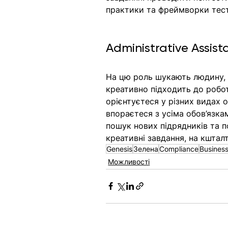
практики та фреймворки тест
Administrative Assist
На цю роль шукають людину, я
креативно підходить до робот
орієнтуєтеся у різних видах 
впораєтеся з усіма обов’язк
пошук нових підрядників та п
креативні завдання, на кштал
Genesis
Зелена
Compliance
Business
Можливості