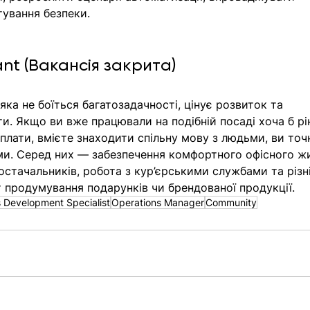
ування безпеки. 
ant (Вакансія закрита) 
ка не боїться багатозадачності, цінує розвиток та 
и. Якщо ви вже працювали на подібній посаді хоча б рік
оплати, вмієте знаходити спільну мову з людьми, ви точ
ами. Серед них — забезпечення комфортного офісного жи
остачальників, робота з кур’єрськими службами та різні
т продумування подарунків чи брендованої продукції.
 Development Specialist
Operations Manager
Community