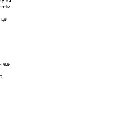
ку ми 
потім 
 
 цій 
ніями 
G, 
 