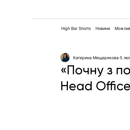
High Bar Shorts
Новини
Можлив
Катерина Мещерякова
5 лют
«Почну з по
Head Offic