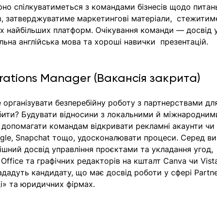
рно спілкуватиметься з командами бізнесів щодо питан
в, затверджуватиме маркетингові матеріали,  стежитиме
ах найбільших платформ. Очікування команди — досвід у
льна англійська мова та хороші навички  презентацій. 
rations Manager (Вакансія закрита) 
 організувати безперебійну роботу з партнерствами дл
обити? Будувати відносини з локальними й міжнародним
 допомагати командам відкривати рекламні акаунти чи
oogle, Snapchat тощо, удосконалювати процеси. Серед ви
пішний досвід управління проєктами та укладання угод, 
 Office та графічних редакторів на кшталт Canva чи Vist
нададуть кандидату, що має досвід роботи у сфері Partne
ці» та юридичних фірмах. 