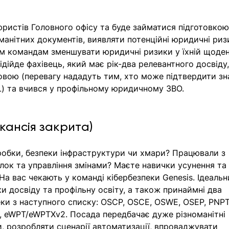
ристів Головного офісу та буде займатися підготовкою
манітних документів, виявляти потенційні юридичні риз
 командам зменшувати юридичні ризики у їхній щоден
дійде фахівець, який має рік-два релевантного досвіду,
овою (перевагу нададуть тим, хто може підтвердити зн
L) та вчився у профільному юридичному ЗВО. 
акансія закрита) 
зробки, безпеки інфраструктури чи хмари? Працювали з 
ок та управління змінами? Маєте навички усунення та
На вас чекають у команді кібербезпеки Genesis. Ідеальн
и досвіду та профільну освіту, а також принаймні два 
ки з наступного списку: OSCP, OSCE, OSWE, OSEP, PNPT
, eWPT/eWPTXv2. Посада передбачає дуже різноманітні 
, розробляти сценарії автоматизації, впроваджувати 