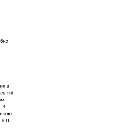
 
ібно 
иків 
світні 
ам 
 З 
ською 
 IT, 