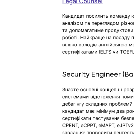
Legal Counsel
Кандидат посилить команду ю
аналізом та переглядом різно
та допомагатиме продуктовим
роботі. Найкраще на посаду пі
вільно володіє англійською м
сертифікатами IELTS чи TOEF
Security Engineer (В
Знаєте основні концепції ро
системами відстеження помил
дебагінгу складних проблем? 
кандидат має мінімум два рок
сертифікати тестування безпе
CPENT, eCPPT, eMAPT, eJPTv2
завдання: проводити пентести