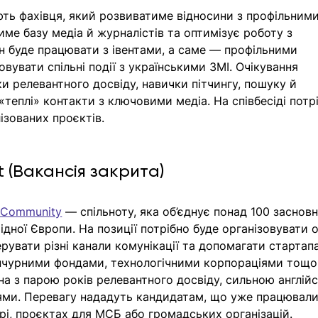
ть фахівця, який розвиватиме відносини з профільними
ме базу медіа й журналістів та оптимізує роботу з 
ін буде працювати з івентами, а саме — профільними 
вувати спільні події з українськими ЗМІ. Очікування 
и релевантного досвіду, навички пітчингу, пошуку й 
«теплі» контакти з ключовими медіа. На співбесіді потр
ізованих проєктів. 
 (Вакансія закрита) 
.Community
 — спільноту, яка об’єднує понад 100 засновн
ідної Європи. На позиції потрібно буде організовувати о
ерувати різні канали комунікації та допомагати стартап
венчурними фондами, технологічними корпораціями тощо.
а з парою років релевантного досвіду, сильною англій
ми. Перевагу нададуть кандидатам, що уже працювали в
рі, проєктах для МСБ або громадських організацій.