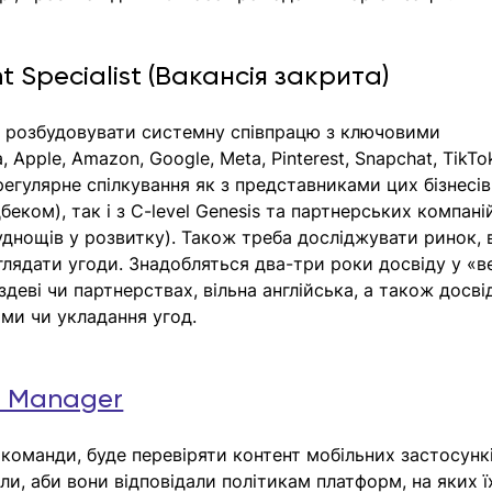
 Specialist (Вакансія закрита) 
 розбудовувати системну співпрацю з ключовими 
 Apple, Amazon, Google, Meta, Pinterest, Snapchat, TikTo
егулярне спілкування як з представниками цих бізнесів
беком), так і з C-level Genesis та партнерських компаній
уднощів у розвитку). Також треба досліджувати ринок, 
лядати угоди. Знадобляться два-три роки досвіду у «в
здеві чи партнерствах, вільна англійська, а також досві
ми чи укладання угод.
e Manager
оманди, буде перевіряти контент мобільних застосункі
ли, аби вони відповідали політикам платформ, на яких ї