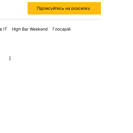
Підписуйтесь на розсилку
е IT
High Bar Weekend
Глосарій