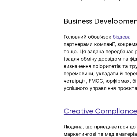
Business Development
Головний обов’язок 
біздева
 —
партнерами компанії, зокрема,
тощо. Ця задача передбачає р
(задля обміну досвідом та фід
визначення пріоритетів та тр
перемовини, укладати й перег
четвірці», FMCG, юрфірмах, бі
успішного управління проєкта
Creative Complianc
Людина, що приєднається до к
маркетингові та медіаматеріа