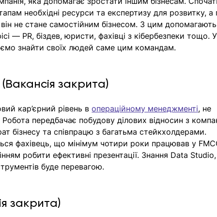
панія, яка допомагає зростати іншим бізнесам. Спочат
пам необхідні ресурси та експертизу для розвитку, а 
він не стане самостійним бізнесом. З цим допомагають
сі — PR, біздев, юристи, фахівці з кібербезпеки тощо. У
гаємо знайти своїх людей саме цим командам. 
(Вакансія закрита) 
вий кар’єрний рівень в 
операційному менеджменті
, не 
 Робота передбачає побудову ділових відносин з компа
ат бізнесу та співпрацю з багатьма стейкхолдерами. 
ся фахівець, що мінімум чотири роки працював у FMC
інням робити ефективні презентації. Знання Data Studio,
нструментів буде перевагою. 
я закрита) 