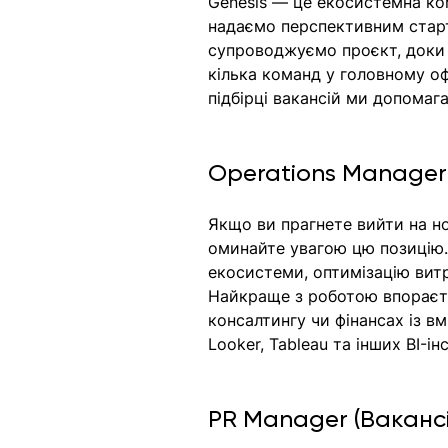
Genesis — це екосистемна ком
надаємо перспективним старта
супроводжуємо проєкт, доки 
кілька команд у головному офі
підбірці вакансій ми допома
Operations Manager 
Якщо ви прагнете вийти на но
оминайте увагою цю позицію.
екосистеми, оптимізацію витр
Найкраще з роботою впораєть
консалтингу чи фінансах із вм
Looker, Tableau та інших BI-і
PR Manager (Вакансі