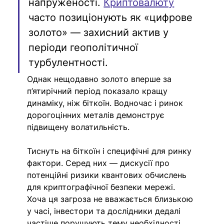
напруженості. 
Криптовалюту
часто позиціонують як «цифрове 
золото» — захисний актив у 
періоди геополітичної 
турбулентності. 
Однак нещодавно золото вперше за 
п’ятирічний період показало кращу 
динаміку, ніж біткоїн. Водночас і ринок 
дорогоцінних металів демонструє 
підвищену волатильність.
Тиснуть на біткоїн і специфічні для ринку 
фактори. Серед них — дискусії про 
потенційні ризики квантових обчислень 
для криптографічної безпеки мережі. 
Хоча ця загроза не вважається близькою 
у часі, інвестори та дослідники дедалі 
частіше порушують тему необхідності 