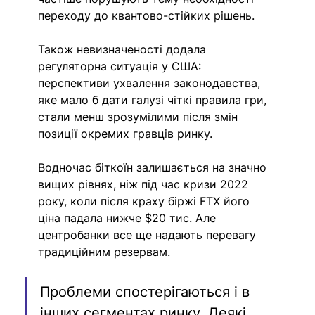
переходу до квантово-стійких рішень. 
Також невизначеності додала 
регуляторна ситуація у США: 
перспективи ухвалення законодавства, 
яке мало б дати галузі чіткі правила гри, 
стали менш зрозумілими після змін 
позиції окремих гравців ринку.
Водночас біткоїн залишається на значно 
вищих рівнях, ніж під час кризи 2022 
року, коли після краху біржі FTX його 
ціна падала нижче $20 тис. Але 
центробанки все ще надають перевагу 
традиційним резервам.
Проблеми спостерігаються і в 
інших сегментах ринку. Деякі 