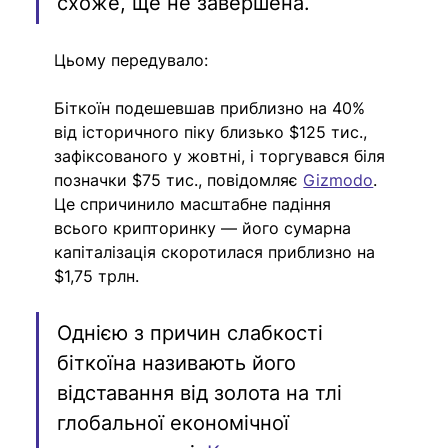
схоже, ще не завершена.
Цьому передувало:
Біткоїн подешевшав приблизно на 40% 
від історичного піку близько $125 тис., 
зафіксованого у жовтні, і торгувався біля 
позначки $75 тис., повідомляє 
Gizmodo
. 
Це спричинило масштабне падіння 
всього крипторинку — його сумарна 
капіталізація скоротилася приблизно на 
$1,75 трлн.
Однією з причин слабкості 
біткоїна називають його 
відставання від золота на тлі 
глобальної економічної 