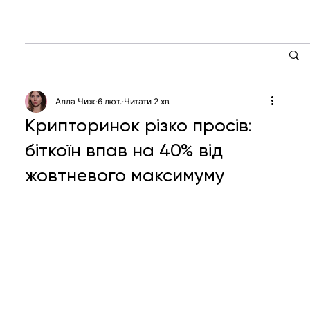
Алла Чиж
6 лют.
Читати 2 хв
Крипторинок різко просів:
біткоїн впав на 40% від
жовтневого максимуму