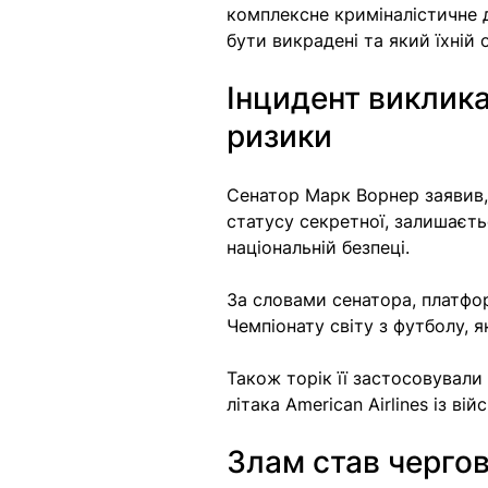
комплексне криміналістичне д
бути викрадені та який їхній 
Інцидент виклика
ризики
Сенатор Марк Ворнер заявив, 
статусу секретної, залишаєть
національній безпеці.
За словами сенатора, платфо
Чемпіонату світу з футболу, 
Також торік її застосовували
літака American Airlines із в
Злам став черго