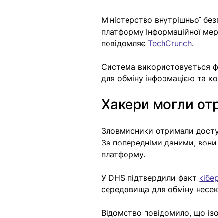
Міністерство внутрішньої бе
платформу Інформаційної мере
повідомляє 
TechCrunch
. 
Система використовується ф
для обміну інформацією та ко
Хакери могли от
Зловмисники отримали доступ
За попередніми даними, вони
платформу.
У DHS підтвердили факт 
кібе
середовища для обміну несек
Відомство повідомило, що ізо