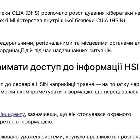
зпеки США (DHS) розпочало розслідування кібератаки на
жі Міністерства внутрішньої безпеки США (HSIN), 
едеральними, регіональними та місцевими органами вл
ординації дій під час надзвичайних ситуацій.
римати доступ до інформації HS
 до серверів HSIN наприкінці травня — на початку черв
 могли скомпрометувати інформацію, що передавалася 
рінциденту
, зазначивши, що він стосувався окремого 
ретною інформацією. 
лювало уражені системи, усунуло вразливість і розпоч