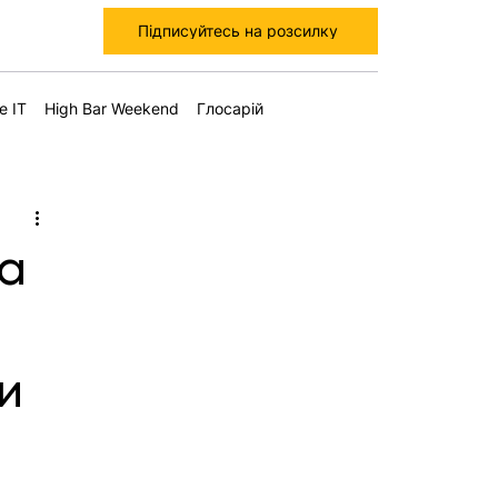
Підписуйтесь на розсилку
е IT
High Bar Weekend
Глосарій
на
ки