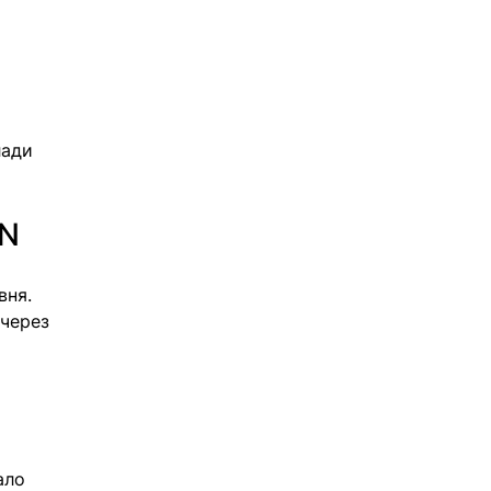
 
ади 
IN
ня. 
через 
ало 