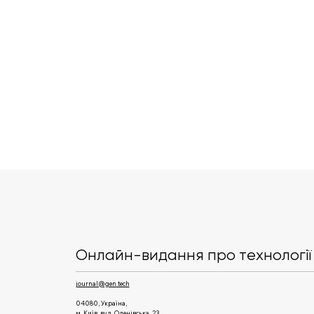
Суд ЄС остаточно
підтвердив штраф €4,1
млрд для Google через
Онлайн-видання про технології 
Android
journal@gen.tech
04080, Україна,
м. Київ, вул. Оленівська, 23,​