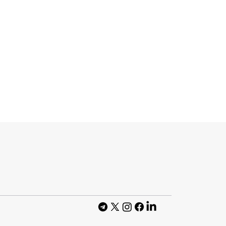
ворює
 акцій уряду