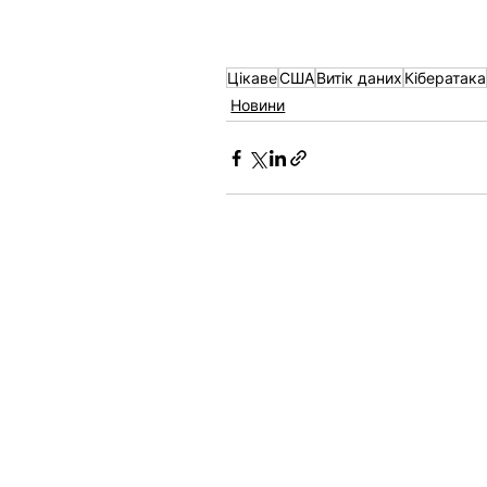
Цікаве
США
Витік даних
Кібератака
Новини