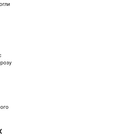
огли 
є 
грозу 
ого 
 