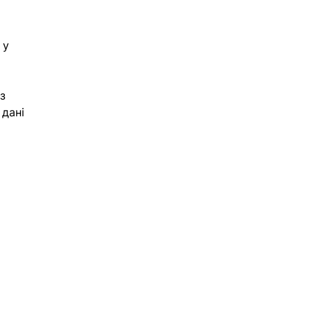
 у 
з 
дані 