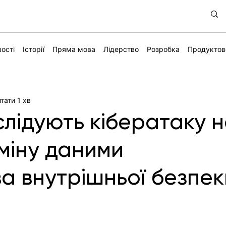
ості
Історії
Пряма мова
Лідерство
Розробка
Продуктов
тати 1 хв
лідують кібератаку 
міну даними
ва внутрішньої безпе