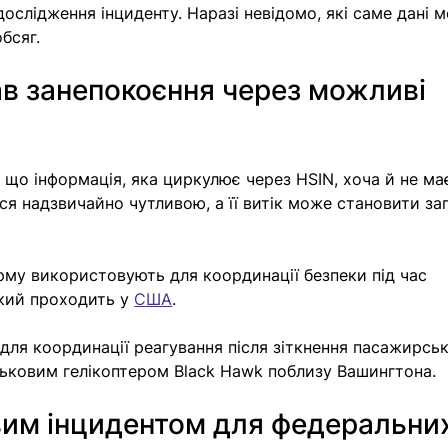
ослідження інциденту. Наразі невідомо, які саме дані м
обсяг.
в занепокоєння через можливі 
що інформація, яка циркулює через HSIN, хоча й не ма
ся надзвичайно чутливою, а її витік може становити за
рму використовують для координації безпеки під час 
який проходить у 
США
. 
 для координації реагування після зіткнення пасажирськ
ійськовим гелікоптером Black Hawk поблизу Вашингтона.
вим інцидентом для федеральних