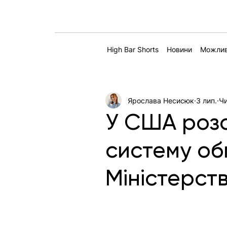
High Bar Shorts
Новини
Можлив
Ярослава Несисюк
3 лип.
Чи
У США розс
систему об
Міністерст