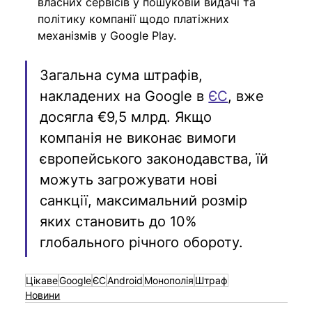
власних сервісів у пошуковій видачі та 
політику компанії щодо платіжних 
механізмів у Google Play.
Загальна сума штрафів, 
накладених на Google в 
ЄС
, вже 
досягла €9,5 млрд. Якщо 
компанія не виконає вимоги 
європейського законодавства, їй 
можуть загрожувати нові 
санкції, максимальний розмір 
яких становить до 10% 
глобального р
і
чного обороту.
Цікаве
Google
ЄС
Android
Монополія
Штраф
Новини