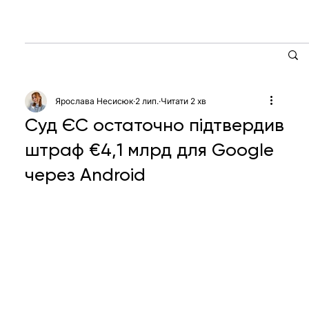
Ярослава Несисюк
2 лип.
Читати 2 хв
Суд ЄС остаточно підтвердив
штраф €4,1 млрд для Google
через Android