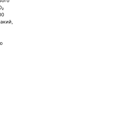
ього 
O₂ 
00 
акий, 
ю 