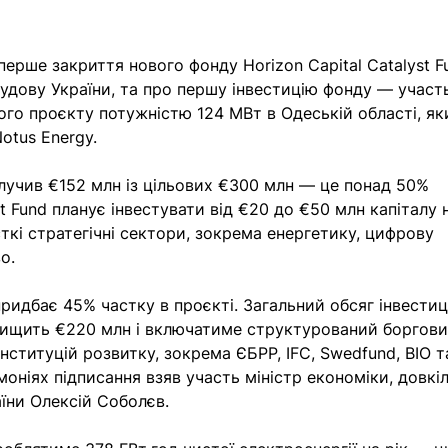
перше закриття нового фонду Horizon Capital Catalyst F
будову України, та про першу інвестицію фонду — участь
ого проєкту потужністю 124 МВт в Одеській області, як
otus Energy.
 залучив €152 млн із цільових €300 млн — це понад 50% 
t Fund планує інвестувати від €20 до €50 млн капіталу 
сткі стратегічні сектори, зокрема енергетику, цифрову 
о.
придбає 45% частку в проєкті. Загальний обсяг інвестиц
евищить €220 млн і включатиме структурований боргови
нституцій розвитку, зокрема ЄБРР, IFC, Swedfund, BIO т
моніях підписання взяв участь міністр економіки, довкіл
їни Олексій Соболєв.