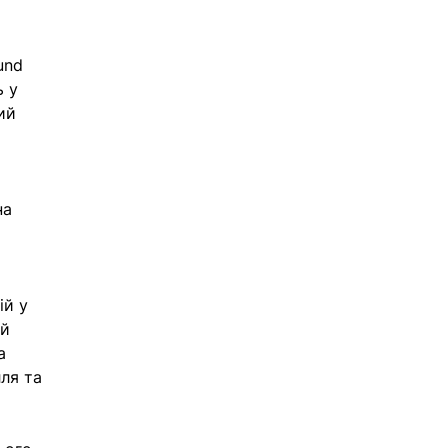
und 
 у 
ий 
на 
ій у 
й 
а 
ля та 