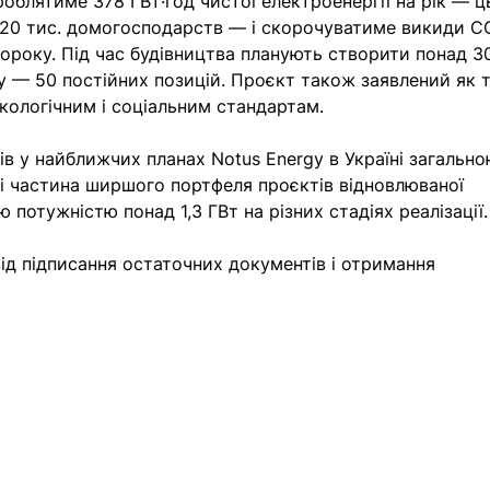
роблятиме 378 ГВт·год чистої електроенергії на рік — ц
120 тис. домогосподарств — і скорочуватиме викиди C
ороку. Під час будівництва планують створити понад 3
ку — 50 постійних позицій. Проєкт також заявлений як т
кологічним і соціальним стандартам.
ів у найближчих планах Notus Energy в Україні загально
і частина ширшого портфеля проєктів відновлюваної 
 потужністю понад 1,3 ГВт на різних стадіях реалізації.
ід підписання остаточних документів і отримання 