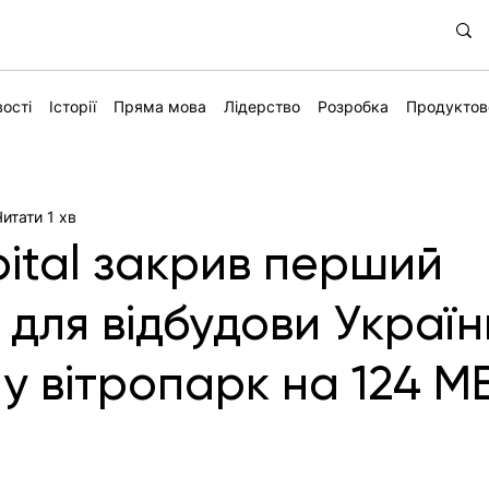
ості
Історії
Пряма мова
Лідерство
Розробка
Продуктов
Читати 1 хв
pital закрив перший
 для відбудови Україн
 у вітропарк на 124 М