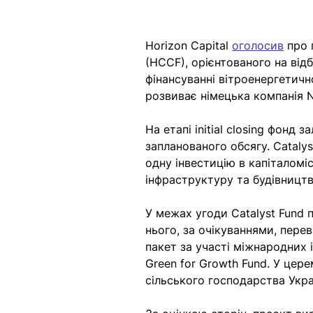
Horizon Capital 
оголосив
 про 
(HCCF), орієнтованого на від
фінансуванні вітроенергетичн
розвиває німецька компанія N
На етапі initial closing фонд
запланованого обсягу. Catalys
одну інвестицію в капіталомі
інфраструктуру та будівництв
У межах угоди Catalyst Fund 
нього, за очікуваннями, пер
пакет за участі міжнародних і
Green for Growth Fund. У цере
сільського господарства Укра