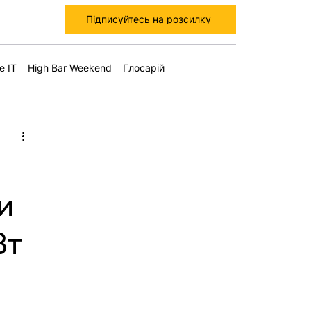
Підписуйтесь на розсилку
е IT
High Bar Weekend
Глосарій
и
Вт