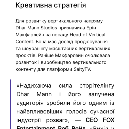
Креативна стратегія 
Для розвитку вертикального напряму 
Dhar Mann Studios призначила Ерін 
Макфарлейн на посаду Head of Vertical 
Content. Вона має досвід продюсування 
та шоуранінгу масштабних вертикальних 
проєктів. Раніше Макфарлейн очолювала 
розвиток і виробництво вертикального 
контенту для платформи SaltyTV. 
«Надихаюча сила сторітелінгу 
Dhar Mann і його залучена 
аудиторія зробили його одним із 
найвпливовіших голосів сучасної 
індустрії розваг», — 
CEO FOX 
Entertainment Роб Вейд
. «Вихід у 