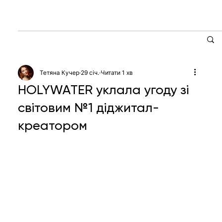
Тетяна Кучер
29 січ.
Читати 1 хв
HOLYWATER уклала угоду зі
світовим №1 діджитал-
креатором