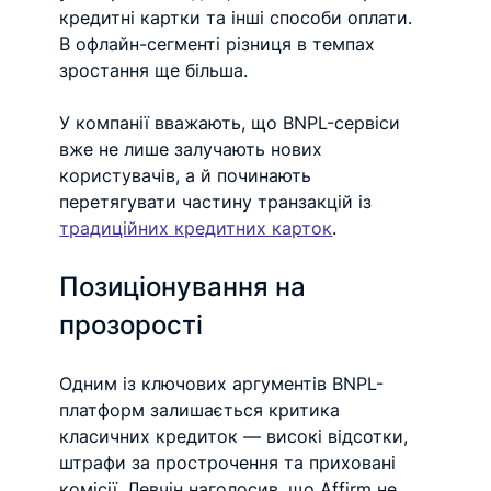
кредитні картки та інші способи оплати. 
В офлайн-сегменті різниця в темпах 
зростання ще більша.
У компанії вважають, що BNPL-сервіси 
вже не лише залучають нових 
користувачів, а й починають 
перетягувати частину транзакцій із 
традиційних кредитних карток
.
Позиціонування на 
прозорості
Одним із ключових аргументів BNPL-
платформ залишається критика 
класичних кредиток — високі відсотки, 
штрафи за прострочення та приховані 
комісії. Левчін наголосив, що Affirm не 