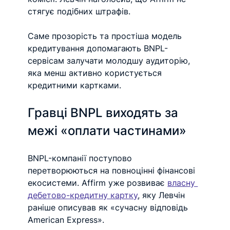
стягує подібних штрафів.
Саме прозорість та простіша модель 
кредитування допомагають BNPL-
сервісам залучати молодшу аудиторію, 
яка менш активно користується 
кредитними картками.
Гравці BNPL виходять за 
межі «оплати частинами»
BNPL-компанії поступово 
перетворюються на повноцінні фінансові 
екосистеми. Affirm уже розвиває 
власну 
дебетово-кредитну картку
, яку Левчін 
раніше описував як «сучасну відповідь 
American Express».