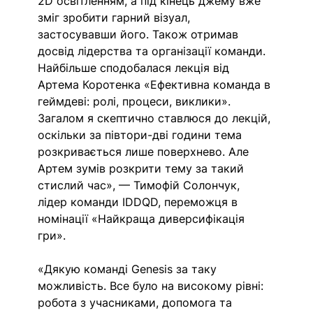
2D освітленням, а під кінець джему вже 
зміг зробити гарний візуал, 
застосувавши його. Також отримав 
досвід лідерства та організації команди. 
Найбільше сподобалася лекція від 
Артема Коротенка «Ефективна команда в 
геймдеві: ролі, процеси, виклики». 
Загалом я скептично ставлюся до лекцій, 
оскільки за півтори-дві години тема 
розкривається лише поверхнево. Але 
Артем зумів розкрити тему за такий 
стислий час», — Тимофій Солончук, 
лідер команди IDDQD, переможця в 
номінації «Найкраща диверсифікація 
гри».
«Дякую команді Genesis за таку 
можливість. Все було на високому рівні: 
робота з учасниками, допомога та 