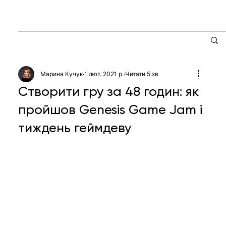
Марина Кучук
1 лют. 2021 р.
Читати 5 хв
Створити гру за 48 годин: як
пройшов Genesis Game Jam і
тиждень геймдеву