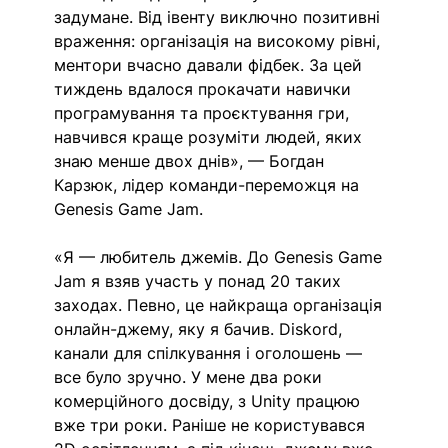
задумане. Від івенту виключно позитивні 
враження: організація на високому рівні, 
ментори вчасно давали фідбек. За цей 
тиждень вдалося прокачати навички 
програмування та проєктування гри, 
навчився краще розуміти людей, яких 
знаю менше двох днів», — Богдан 
Карзюк, лідер команди-переможця на 
Genesis Game Jam.
«Я — любитель джемів. До Genesis Game 
Jam я взяв участь у понад 20 таких 
заходах. Певно, це найкраща організація 
онлайн-джему, яку я бачив. Diskord, 
канали для спілкування і оголошень — 
все було зручно. У мене два роки 
комерційного досвіду, з Unity працюю 
вже три роки. Раніше не користувався 