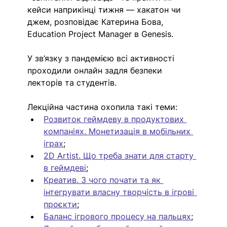
кейси наприкінці тижня — хакатон чи 
джем, розповідає Катерина Бова, 
Education Project Manager в Genesis.
У зв’язку з пандемією всі активності 
проходили онлайн задля безпеки 
лекторів та студентів.
Лекційна частина охопила такі теми:
Розвиток геймдеву в продуктових 
компаніях. Монетизація в мобільних 
іграх
;
2D Artist. Що треба знати для старту 
в геймдеві
;
Креатив. З чого почати та як 
інтегрувати власну творчість в ігрові 
проєкти
;
Баланс ігрового процесу на пальцях
;