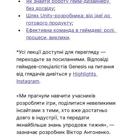
Як знайти роботу гейм-дизайнеру 
без досвіду
;
Шлях Unity-розробника: від ідеї до 
готового продукту
;
Ефективна команда в геймдеві: ролі, 
процеси, виклики
.
*Усі лекції доступні для перегляду — 
переходьте за посиланнями. Відповіді 
геймдев-спеціалістів Genesis на питання 
від глядачів дивіться у 
Highlights 
Instagram
.
«Ми прагнули навчити учасників 
розробляти ігри, поділитися невеликими 
інсайтами з тими, хто вже достатньо 
довго в індустрії, та передати 
якнайбільше знань упродовж тижня», — 
зазначає розробник Віктор Антоненко.