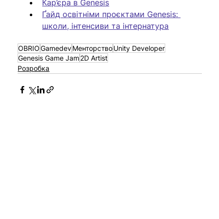
Кар’єра в Genesis
Ґайд освітніми проєктами Genesis: 
школи, інтенсиви та інтернатура
OBRIO
Gamedev
Менторство
Unity Developer
Genesis Game Jam
2D Artist
Розробка