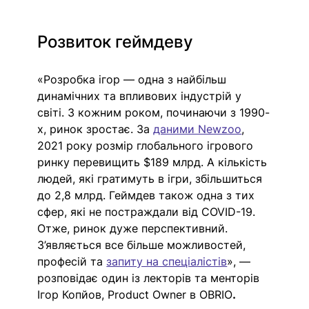
Розвиток геймдеву
«Розробка ігор — одна з найбільш 
динамічних та впливових індустрій у 
світі. З кожним роком, починаючи з 1990-
х, ринок зростає. За 
даними Newzoo
, 
2021 року розмір глобального ігрового 
ринку перевищить $189 млрд. А кількість 
людей, які гратимуть в ігри, збільшиться 
до 2,8 млрд. Геймдев також одна з тих 
сфер, які не постраждали від COVID-19. 
Отже, ринок дуже перспективний. 
З’являється все більше можливостей, 
професій та 
запиту на спеціалістів
», — 
розповідає один із лекторів та менторів 
Ігор Копйов, Product Owner в OBRIO
.