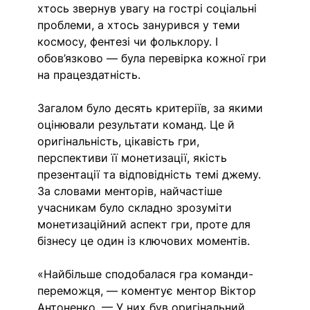
хтось звернув увагу на гострі соціальні 
проблеми, а хтось занурився у теми 
космосу, фентезі чи фольклору. І 
обов’язково — була перевірка кожної гри 
на працездатність. 
Загалом було десять критеріїв, за якими 
оцінювали результати команд. Це й 
оригінальність, цікавість гри, 
перспективи її монетизації, якість 
презентації та відповідність темі джему. 
За словами менторів, найчастіше 
учасникам було складно зрозуміти 
монетизаційний аспект гри, проте для 
бізнесу це один із ключових моментів.
«Найбільше сподобалася гра команди-
переможця, — коментує ментор Віктор 
Антоненко. — У них був оригінальний 