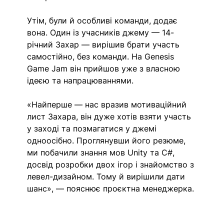
Утім, були й особливі команди, додає 
вона. Один із учасників джему — 14-
річний Захар — вирішив брати участь 
самостійно, без команди. На Genesis 
Game Jam він прийшов уже з власною 
ідеєю та напрацюваннями.
«Найперше — нас вразив мотиваційний 
лист Захара, він дуже хотів взяти участь 
у заході та позмагатися у джемі 
одноосібно. Проглянувши його резюме, 
ми побачили знання мов Unity та C#, 
досвід розробки двох ігор і знайомство з 
левел-дизайном. Тому й вирішили дати 
шанс», — пояснює проєктна менеджерка. 