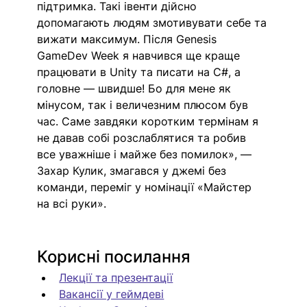
підтримка. Такі івенти дійсно 
допомагають людям змотивувати себе та 
вижати максимум. Після Genesis 
GameDev Week я навчився ще краще 
працювати в Unity та писати на С#, а 
головне — швидше! Бо для мене як 
мінусом, так і величезним плюсом був 
час. Саме завдяки коротким термінам я 
не давав собі розслаблятися та робив 
все уважніше і майже без помилок», — 
Захар Кулик, змагався у джемі без 
команди, переміг у номінації «Майстер 
на всі руки».
Корисні посилання
Лекції та презентації
Вакансії у геймдеві