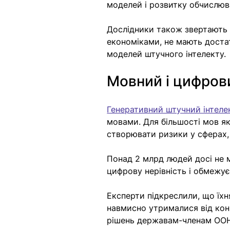
моделей і розвитку обчислюв
Дослідники також звертають у
економіками, не мають достат
моделей штучного інтелекту.
Мовний і цифров
Генеративний штучний інтеле
мовами. Для більшості мов я
створювати ризики у сферах,
Понад 2 млрд людей досі не 
цифрову нерівність і обмежу
Експерти підкреслили, що їхн
навмисно утрималися від кон
рішень державам-членам ОО