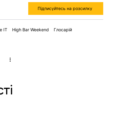
Підписуйтесь на розсилку
е IT
High Bar Weekend
Глосарій
ті