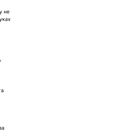
у не 
уках 
 
та 
за 