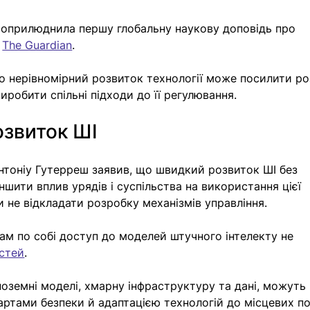
й оприлюднила першу глобальну наукову доповідь про 
 
The Guardian
. 
 нерівномірний розвиток технології може посилити ро
иробити спільні підходи до її регулювання.
озвиток ШІ
тоніу Гутерреш заявив, що швидкий розвиток ШІ без 
ити вплив урядів і суспільства на використання цієї 
ни не відкладати розробку механізмів управління.
сам по собі доступ до моделей штучного інтелекту не 
стей
. 
іноземні моделі, хмарну інфраструктуру та дані, можуть 
артами безпеки й адаптацією технологій до місцевих по