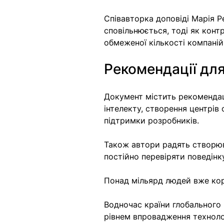
Співавторка доповіді Марія Р
сповільнюється, тоді як конт
обмеженої кількості компаній
Рекомендації для
Документ містить рекомендац
інтелекту, створення центрів
підтримки розробників. 
Також автори радять створюв
постійно перевіряти поведінк
Понад мільярд людей вже ко
Водночас країни глобального 
рівнем впровадження технолог