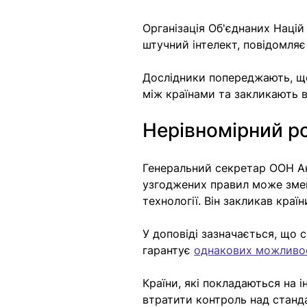
Організація Об'єднаних Наці
штучний інтелект, повідомляє
Дослідники попереджають, що
між країнами та закликають в
Нерівномірний р
Генеральний секретар ООН Ан
узгоджених правил може зменш
технології. Він закликав краї
У доповіді зазначається, що 
гарантує 
однакових можливо
Країни, які покладаються на 
втратити контроль над станд