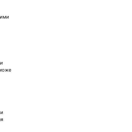
ними 
и 
може 
и 
я 