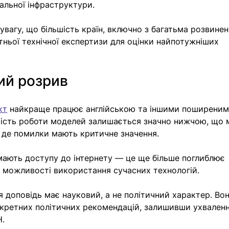
альної інфраструктури.
вагу, що більшість країн, включно з багатьма розвине
ньої технічної експертизи для оцінки найпотужніших 
ий розрив
кт
 найкраще працює англійською та іншими поширеним
кість роботи моделей залишається значно нижчою, що 
 де помилки мають критичне значення.
мають доступу до інтернету — це ще більше поглиблює 
є можливості використання сучасних технологій.
я доповідь має науковий, а не політичний характер. Вон
кретних політичних рекомендацій, залишивши ухваленн
Н.