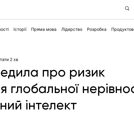
ості
Історії
Пряма мова
Лідерство
Розробка
Продуктов
тати 2 хв
едила про ризик
я глобальної нерівнос
ний інтелект