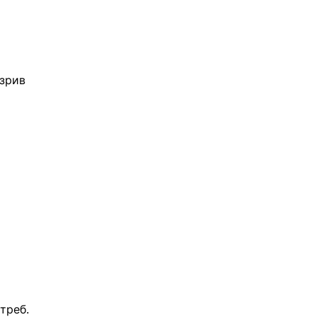
зрив 
треб.