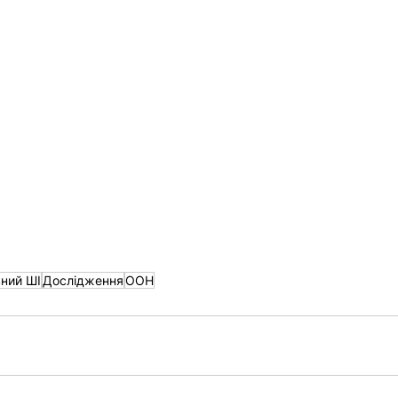
вний ШІ
Дослідження
ООН