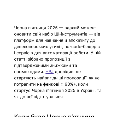
Чорна пʼятниця 2025 — вдалий момент 
оновити свій набір ШІ-інструментів — від 
платформ для навчання й апскілінгу до 
девелоперських утиліт, no-code-білдерів 
і сервісів для автоматизації роботи. У цій 
статті зібрано пропозиції з 
підтвердженими знижками та 
промокодами. 
HBJ
 дослідив, де 
стартують найвигідніші пропозиції, як не 
потрапити на фейкові «-90%», коли 
стартує Чорна пʼятниця 2025 в Україні, та 
як до неї підготуватися.
Коли буде Чорна п’ятниця 