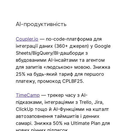
AI-продуктивність
Coupler.io
— no-code-платформа для 
інтеграції даних (360+ джерел) у Google 
Sheets/BigQuery/BI-дашборди з 
вбудованими AI-інсайтами та агентом 
для запитів «людською» мовою. Знижка 
25% на будь-який тариф для першого 
платежу, промокод CPLBF25.
TimeCamp
— трекер часу з AI-
підказками, інтеграціями з Trello, Jira, 
ClickUp тощо й AI-Функціями на кшталт 
автозаповнення таймшитів і денних 
самарі. Знижка 50% на Ultimate Plan для 
нових річних підписок.