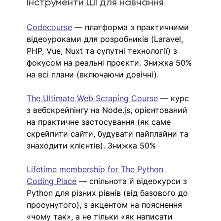
Інструменти ШІ для навчання
Codecourse
 — платформа з практичними 
відеоуроками для розробників (Laravel, 
PHP, Vue, Nuxt та супутні технології) з 
фокусом на реальні проєкти. Знижка 50% 
на всі плани (включаючи довічні).
The Ultimate Web Scraping Course
 — курс 
з вебскрейпінгу на Node.js, орієнтований 
на практичне застосування (як саме 
скрейпити сайти, будувати пайплайни та 
знаходити клієнтів). Знижка 50%
Lifetime membership for The Python 
Coding Place
 — спільнота й відеокурси з 
Python для різних рівнів (від базового до 
просунутого), з акцентом на пояснення 
«чому так», а не тільки «як написати 