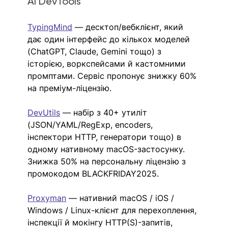
AI DevTools
TypingMind
 — десктоп/вебклієнт, який 
дає один інтерфейс до кількох моделей 
(ChatGPT, Claude, Gemini тощо) з 
історією, воркспейсами й кастомними 
промптами. Сервіс пропонує знижку 60% 
на преміум-ліцензію. 
DevUtils
 — набір з 40+ утиліт 
(JSON/YAML/RegExp, encoders, 
інспектори HTTP, генератори тощо) в 
одному нативному macOS-застосунку. 
Знижка 50% на персональну ліцензію з 
промокодом BLACKFRIDAY2025.
Proxyman
 — нативний macOS / iOS / 
Windows / Linux-клієнт для перехоплення, 
інспекції й мокінгу HTTP(S)-запитів, 