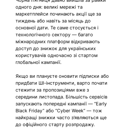
Чорна п’ятниця давно вийшла за рамки 
одного дня: великі мережі та 
маркетплейси починають акції ще за 
тиждень або навіть за місяць до 
основної дати. Те саме стосується і 
технологічного сектору — багато 
міжнародних платформ відкривають 
доступ до знижок для українських 
користувачів одночасно зі стартом 
глобальної кампанії.
Якщо ви плануєте оновити підписки або 
придбати ШІ-інструменти, варто почати 
стежити за пропозиціями вже з 
середини листопада. Більшість сервісів 
запускають попередні кампанії — “Early 
Black Friday” або “Cyber Week” — тож 
найкращі знижки часто з’являються ще 
до офіційного старту розпродажу.