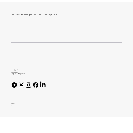
Онлайн-видання про технології та продуктове IT
Email-маркетинг у 2026: які сервіси
використовують і як запускати
ефективні розсилки
journal@gen.tech
04080, Україна,
м. Київ, вул. Оленівська, 23,​
вул. Кирилівська, 40р
AI Policy
© 2026 High Bar Journal