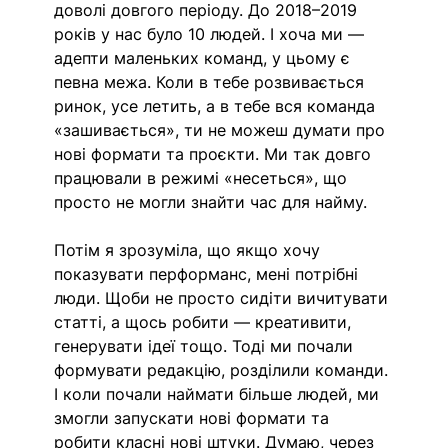
доволі довгого періоду. До 2018–2019 
років у нас було 10 людей. І хоча ми — 
адепти маленьких команд, у цьому є 
певна межа. Коли в тебе розвивається 
ринок, усе летить, а в тебе вся команда 
«зашивається», ти не можеш думати про 
нові формати та проєкти. Ми так довго 
працювали в режимі «несеться», що 
просто не могли знайти час для найму.
Потім я зрозуміла, що якщо хочу 
показувати перформанс, мені потрібні 
люди. Щоби не просто сидіти вичитувати 
статті, а щось робити — креативити, 
генерувати ідеї тощо. Тоді ми почали 
формувати редакцію, розділили команди. 
І коли почали наймати більше людей, ми 
змогли запускати нові формати та 
робити класні нові штуки. Думаю, через 