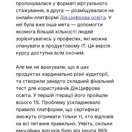
пропонувалася у форматі віртуального 
стажування, а друга — розміщувалася на 
онлайн-платформі 
Дія.Цифрова освіта
. У 
неї була вже інша мета — допомогти 
якомога більшій кількості людей 
зорієнтуватись у професіях, які можна 
опанувати в продуктовому IT. Ця версія 
курсу доступна всім охочим.
Але ми не врахували, що в цих 
продуктах кардинально різні аудиторії, 
та створили занадто складний фінальний 
тест для користувачів Дія.Цифрова 
освіта. У першій ітерації його пройшли 
всього 1%. Проблему ускладнювало 
правило платформи, що сертифікат 
зможуть отримати тільки ті, хто відповів 
на всі питання правильно. Уявіть, скільки 
емоційних відгуків було
від решти 99% 