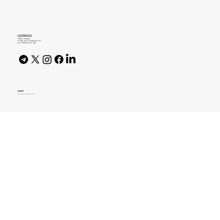
Пряма мова. СЕО Universe Group — про
реорганізацію бізнесу, червоні океани
та навички ефективного управлінця
journal@gen.tech
04080, Україна,
м. Київ, вул. Оленівська, 23,​
вул. Кирилівська, 40р
AI Policy
© 2026 High Bar Journal