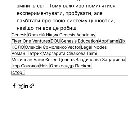
змінить світ. Тому важливо помилятися, 
експериментувати, пробувати, але 
пам’ятати про свою систему цінностей, 
навіщо ти все це робиш.
Genesis
Олексій Ніщик
Genesis Academy
Flyer One Ventures
DOU
Genesis Education
Appflame
Дія
КОЛО
Олексій Єрмоленко
Vector
Legal Nodes
Роман Петрик
Маргарита Сівакова
Taimi
Мстислав Банік
Євген Донець
Владислава Зацаринна
Ігор Соколов
Helsi
Олександр Пасіков
Історії